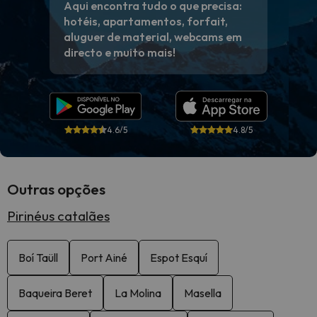
Aqui encontra tudo o que precisa:
hotéis, apartamentos, forfait,
aluguer de material, webcams em
directo e muito mais!
4.6/5
4.8/5
Outras opções
Pirinéus catalães
Boí Taüll
Port Ainé
Espot Esquí
Baqueira Beret
La Molina
Masella