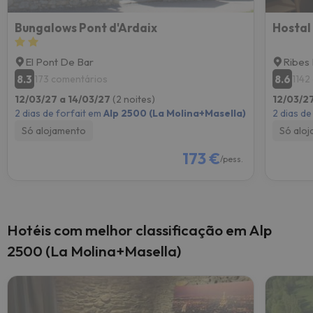
Bungalows Pont d'Ardaix
Hostal
El Pont De Bar
Ribes
8.3
8.6
173 comentários
1142
12/03/27 a 14/03/27
(2 noites)
12/03/2
2 dias de forfait em
Alp 2500 (La Molina+Masella)
2 dias de
Só alojamento
Só alo
173 €
/pess.
Hotéis com melhor classificação em Alp
2500 (La Molina+Masella)