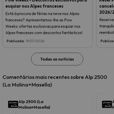
esquiar nos Alpes franceses
cancel
2026/2
Está à procura de férias na neve nos Alpes
Reserve 
franceses? Apresentamos-lhe as Pow
tranqui
Weeks: ofertas exclusivas para esquiar nos
reembols
Alpes franceses com descontos fantásticos!
Publicada:
19/07/2026
Publica
Todas as notícias
Comentários mais recentes sobre Alp 2500
(La Molina+Masella)
Alp 2500 (La
Molina+Masella)