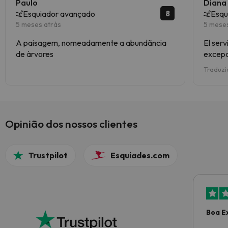
Paulo
Diana
8
Esquiador avançado
Esqu
5 meses atrás
5 mese
A paisagem, nomeadamente a abundãncia
El serv
de àrvores
excepc
muestr
Traduzi
problem
rapido
bastan
geniale
Opinião dos nossos clientes
Trustpilot
Esquiades.com
Boa E