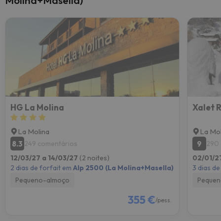
Molina+Masella)
HG La Molina
Xalet 
La Molina
La Mol
8.3
9
249 comentários
290 
12/03/27 a 14/03/27
(2 noites)
02/01/2
2 dias de forfait em
Alp 2500 (La Molina+Masella)
3 dias de
Pequeno-almoço
Pequen
355 €
/pess.