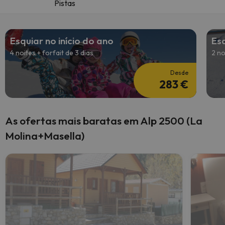
Pistas
Esquiar no início do ano
Es
4 noites + forfait de 3 dias
2 no
Desde
283 €
As ofertas mais baratas em Alp 2500 (La
Molina+Masella)