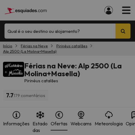
Qual é o seu destino ou alojamento?
Início
Férias na Neve
Pirinéus catalães
Alp 2500 (La Molina+Masella)
Férias na Neve: Alp 2500 (La
Molina+Masella)
Pirinéus catalães
7.7
179 comentários
Informações
Estado
Ofertas
Webcams
Meteorologia
Opin
das