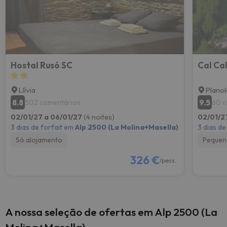
Hostal Rusó SC
Cal Ca
Llívia
Planol
8.8
9.5
502 comentários
60 c
02/01/27 a 06/01/27
(4 noites)
02/01/2
3 dias de forfait em
Alp 2500 (La Molina+Masella)
3 dias de
Só alojamento
Pequen
326 €
/pess.
A nossa seleção de ofertas em Alp 2500 (La