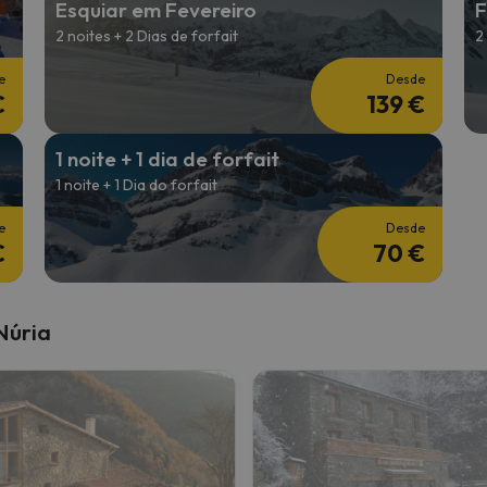
Esquiar em Fevereiro
F
2 noites + 2 Dias de forfait
2
 caminho. Assim que encontrar a sua bússola, estará de volta.
e
Desde
€
139 €
1 noite + 1 dia de forfait
1 noite + 1 Dia do forfait
e
Desde
€
70 €
Núria