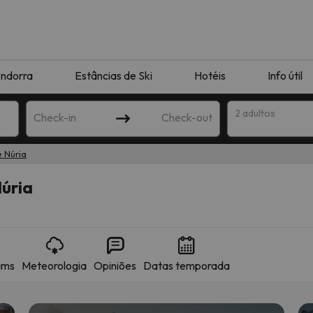
ndorra
Estâncias de Ski
Hotéis
Info útil
2 adultos
Check-in
Check-out
e Núria
ha
Núria
ams
Meteorologia
Opiniões
Datas temporada
corresponda à sua pesquisa. Tente modificar o destino.