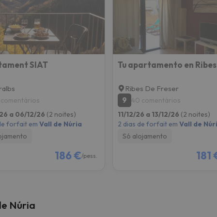
tament SIAT
albs
Ribes De Freser
9
 comentários
40 comentários
26 a 06/12/26
(2 noites)
11/12/26 a 13/12/26
(2 noites)
de forfait em
Vall de Núria
2 dias de forfait em
Vall de Núr
ojamento
Só alojamento
186 €
181 
/pess.
de Núria