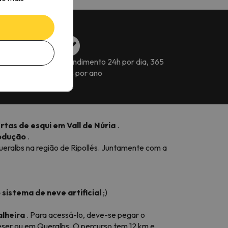
s para reservar a
Atendimento 24h por dia, 365
dias por ano
rtas de esqui em Vall de Núria
.
odução
.
ueralbs na região de Ripollés. Juntamente com a
 sistema de neve artificial
;)
alheira
. Para acessá-lo, deve-se pegar o
reser ou em Queralbs. O percurso tem 12 km e