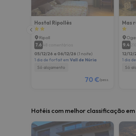
Hostal Ripollès
Mas r
Ripoll
Oga
7.6
9.4
48 comentários
21
05/12/26 a 06/12/26
(1 noite)
12/12/
1 dia de forfait em
Vall de Núria
1 dia d
Só alojamento
Só al
70 €
/pess.
Hotéis com melhor classificação em 