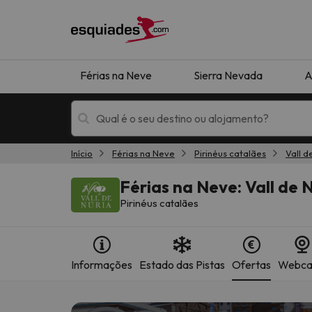
Férias na Neve
Sierra Nevada
A
Início
Férias na Neve
Pirinéus catalães
Vall d
Férias na neve
Hotéis de montan
Férias na Neve: Vall de 
Pirinéus catalães
Informações
Estado das Pistas
Ofertas
Webc
Oops, não encontramos nenhum resultado que 