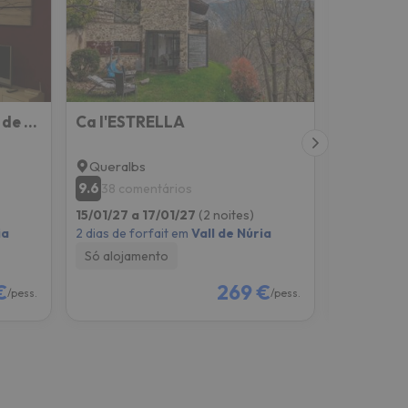
Tu apartamento en Ribes de Freser
Ca l'ESTRELLA
Cal Mure
Queralbs
Pardines
9.6
9.5
38 comentários
43 com
15/01/27 a 17/01/27
(2 noites)
04/12/26 a
ia
2 dias de forfait em
Vall de Núria
2 dias de f
Só alojamento
Só alojam
€
269 €
/pess.
/pess.