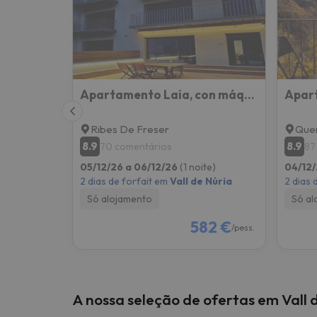
Apartamento Laia, con máquina recreativa.
Apar
Ribes De Freser
Quer
8.9
8.9
70 comentários
87
05/12/26 a 06/12/26
(1 noite)
04/12/
2 dias de forfait em
Vall de Núria
2 dias 
Só alojamento
Só al
582 €
/pess.
A nossa seleção de ofertas em Vall 