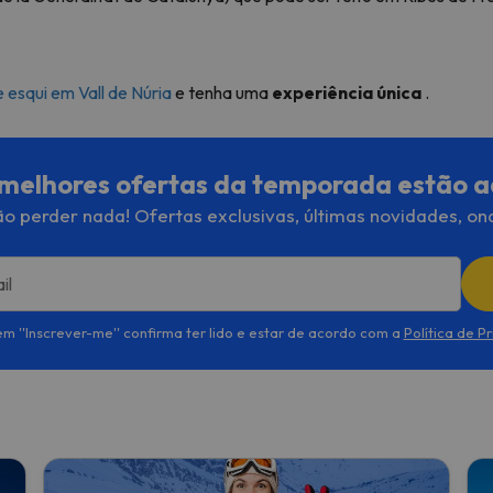
 esqui em Vall de Núria
e tenha uma
experiência única
.
melhores ofertas da temporada estão a
o perder nada! Ofertas exclusivas, últimas novidades, on
il
em ''Inscrever-me'' confirma ter lido e estar de acordo com a
Política de P