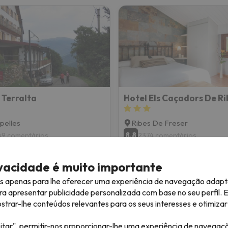
 Terralta
Hotel Els Caçadors De Ri
pelles
Ribes De Freser
8.8
49 comentários
2374 comentários
26 a 13/12/26
(1 noite)
04/12/26 a 06/12/26
(2 noites)
de forfait em
Vall de Núria
2 dias de forfait em
Vall de Núr
ivacidade é muito importante
ojamento
Só alojamento
es apenas para lhe oferecer uma experiência de navegação adapt
117 €
202 
ra apresentar publicidade personalizada com base no seu perfil. 
/pess.
rar-lhe conteúdos relevantes para os seus interesses e otimizar 
itar", permitir-nos proporcionar-lhe uma experiência de navegaç