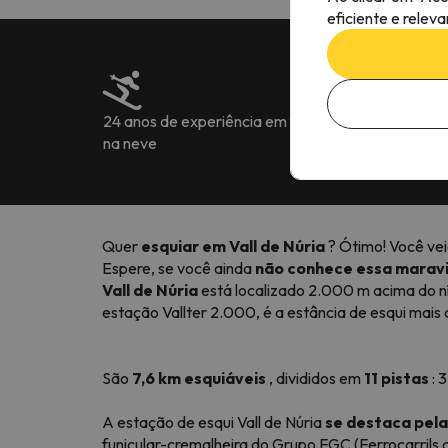
eficiente e relev
24 anos de experiência em férias
Mais de 222.905
na neve
7 idiomas
Quer
esquiar em Vall de Núria
? Ótimo! Você vei
Espere, se você ainda
não conhece essa maravil
Vall de Núria
está localizado 2.000 m acima do n
estação Vallter 2.000, é a estância de esqui mais 
São
7,6 km esquiáveis
, divididos em
11 pistas
: 
A estação de esqui Vall de Núria
se destaca pel
funicular-cremalheira do Grupo FGC (Ferrocarrils 