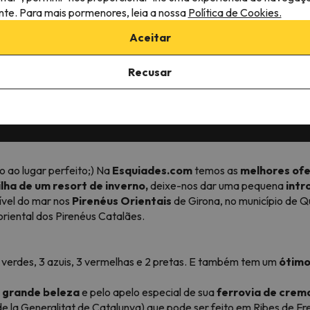
ante. Para mais pormenores, leia a nossa
Política de Cookies.
Aceitar
Recusar
 avaliações em
Preços imbatíveis para esquiar
Opções flexívei
nos Pirenéus e Alpes
sua viagem
o ao lugar perfeito;) Na
Esquiades.com
temos as
melhores ofe
ha de um resort de inverno,
deixe-nos dar uma pequena
intr
ível do mar nos
Pirenéus Orientais
de Girona, no município de Q
oriental dos Pirenéus Catalães.
3 verdes, 3 azuis, 3 vermelhas e 2 pretas. E também tem um
ótimo
a grande beleza
e pelo apelo especial de sua
ferrovia de crem
de la Generalitat de Catalunya) que pode ser feito em Ribes de F