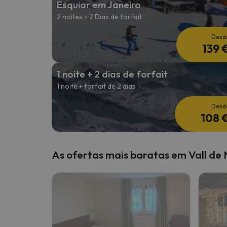
Esquiar em Janeiro
2 noites + 2 Dias de forfait
Bem, parece que o nosso Seeker perdeu o seu
Desd
139 
1 noite + 2 dias de forfait
1 noite + forfait de 2 dias
Desd
108 
As ofertas mais baratas em Vall de 