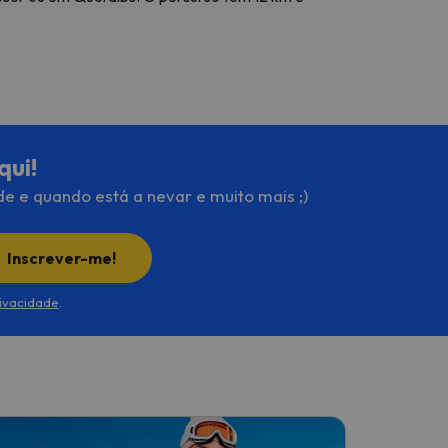
qui!
de e quando está a nevar e muito mais ;)
Inscrever-me!
rivacidade
.