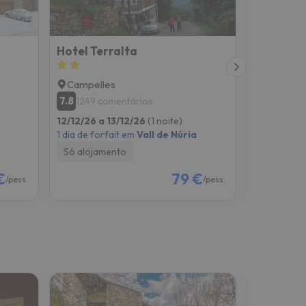
Hotel Terralta
Els Marg
Campelles
Sant Joa
7.8
9.3
1249 comentários
102 co
12/12/26 a 13/12/26
(1 noite)
05/12/26 a
1 dia de forfait em
Vall de Núria
1 dia de for
Só alojamento
Só alojam
€
79 €
/pess.
/pess.