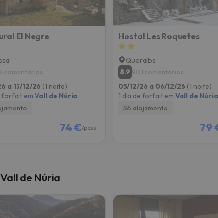
ural El Negre
Hostal Les Roquetes
ssa
Queralbs
8.9
0 comentários
901 comentários
26 a 13/12/26
(1 noite)
05/12/26 a 06/12/26
(1 noite)
e forfait em
Vall de Núria
1 dia de forfait em
Vall de Núria
ojamento
Só alojamento
74 €
79 
/pess.
Vall de Núria