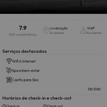
7.9
Localização
Staff
Excelente
Excelente
555 comentários
Serviços destacados
Wifi & Internet
Spa e bem-estar
Cacifo para Skis
Ver tudo
Horários de check-in e check-out
Check-in
Check-out