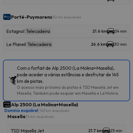
Porté-Puymorens
50 km esquiáveis
Estagnol
Telecadeira
21.6 km
24 min
Le Planeil
Telecadeira
26.6 km
30 min
Com o forfait de Alp 2500 (La Molina+Masella),
pode aceder a várias estâncias e desfrutar de 145
km de pistas.
O acesso mais próximo às pistas é TSD Masella Jet em
Masella. Também pode esquiar em Masella e La Molina.
Alp 2500 (La Molina+Masella)
Dominio esquiável
145 km esquiáveis
Masella
74 km esquiáveis
TSD Masella Jet
21.7 km
25 min