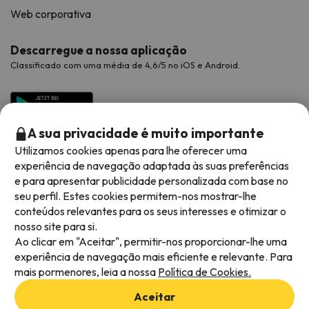
Web corporativa
Descarregue a nossa aplicação
Classificado com uma média de 4,6/5 no iOS e Android.
A sua privacidade é muito importante
Utilizamos cookies apenas para lhe oferecer uma
experiência de navegação adaptada às suas preferências
e para apresentar publicidade personalizada com base no
seu perfil. Estes cookies permitem-nos mostrar-lhe
conteúdos relevantes para os seus interesses e otimizar o
Métodos de pagamento disponíveis
nosso site para si.
Ao clicar em "Aceitar", permitir-nos proporcionar-lhe uma
experiência de navegação mais eficiente e relevante. Para
mais pormenores, leia a nossa
Política de Cookies.
Termos e condições gerais
Aceitar