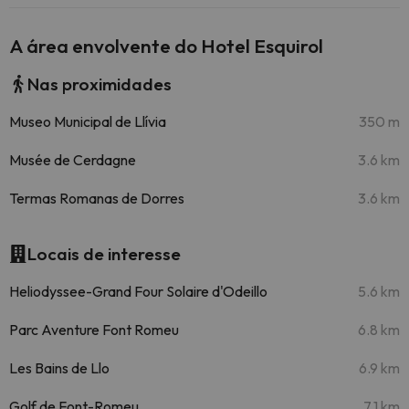
A área envolvente do Hotel Esquirol
Nas proximidades
Museo Municipal de Llívia
350 m
Musée de Cerdagne
3.6 km
Termas Romanas de Dorres
3.6 km
Locais de interesse
Heliodyssee-Grand Four Solaire d'Odeillo
5.6 km
Parc Aventure Font Romeu
6.8 km
Les Bains de Llo
6.9 km
Golf de Font-Romeu
7.1 km