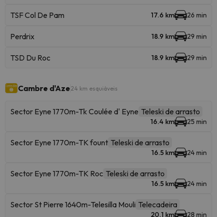
TSF Col De Pam
17.6 km
26 min
Perdrix
18.9 km
29 min
TSD Du Roc
18.9 km
29 min
Cambre d'Aze
24 km esquiáveis
Sector Eyne 1770m-Tk Coulée d' Eyne
Teleski de arrasto
16.4 km
25 min
Sector Eyne 1770m-TK fount
Teleski de arrasto
16.5 km
24 min
Sector Eyne 1770m-TK Roc
Teleski de arrasto
16.5 km
24 min
Sector St Pierre 1640m-Telesilla Mouli
Telecadeira
20.1 km
28 min