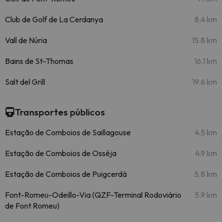
Club de Golf de La Cerdanya
8.4 km
Vall de Núria
15.8 km
Bains de St-Thomas
16.1 km
Salt del Grill
19.6 km
Transportes públicos
Estação de Comboios de Saillagouse
4.5 km
Estação de Comboios de Osséja
4.9 km
Estação de Comboios de Puigcerdà
5.8 km
Font-Romeu-Odeillo-Via (QZF-Terminal Rodoviário
5.9 km
de Font Romeu)