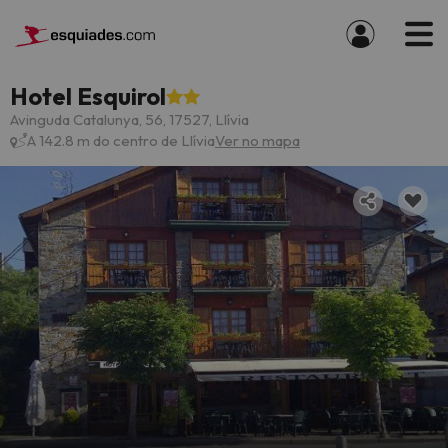
Hotel Esquirol
Avinguda Catalunya, 56, 17527, Llívia
A 142.8 m do centro de Llívia
Ver no mapa