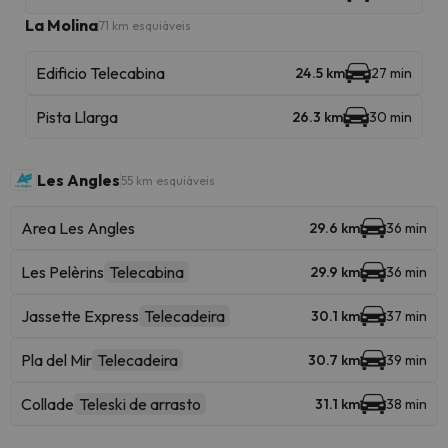
La Molina
71 km esquiáveis
Edificio Telecabina
24.5 km
27 min
Pista Llarga
26.3 km
30 min
Les Angles
55 km esquiáveis
Area Les Angles
29.6 km
36 min
Les Pelèrins
Telecabina
29.9 km
36 min
Jassette Express
Telecadeira
30.1 km
37 min
Pla del Mir
Telecadeira
30.7 km
39 min
Collade
Teleski de arrasto
31.1 km
38 min