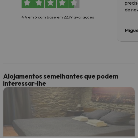
preci
de ne
4.4 em 5 com base em 2239 avaliações
Migue
Alojamentos semelhantes que podem
interessar-lhe