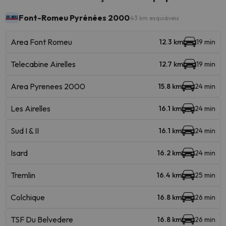
Font-Romeu Pyrénées 2000
43 km esquiáveis
Area Font Romeu
12.3 km
19 min
Telecabine Airelles
12.7 km
19 min
Area Pyrenees 2000
15.8 km
24 min
Les Airelles
16.1 km
24 min
Sud I & II
16.1 km
24 min
Isard
16.2 km
24 min
Tremlin
16.4 km
25 min
Colchique
16.8 km
26 min
TSF Du Belvedere
16.8 km
26 min