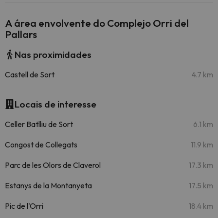
A área envolvente do Complejo Orri del
Pallars
Nas proximidades
Castell de Sort
4.7 km
Locais de interesse
Celler Batlliu de Sort
6.1 km
Congost de Collegats
11.9 km
Parc de les Olors de Claverol
17.3 km
Estanys de la Montanyeta
17.5 km
Pic de l'Orri
18.4 km