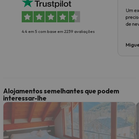
Um ex
preci
de ne
4.4 em 5 com base em 2239 avaliações
Migue
Alojamentos semelhantes que podem
interessar-lhe