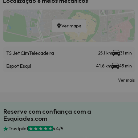
Localização e meios mecânicos
Ver mapa
TS Jet Cim
Telecadeira
25.1 km
31 min
Espot Esquí
41.8 km
45 min
Ver mais
Reserve com confiança com a
Esquiades.com
Trustpilot
4.4/5