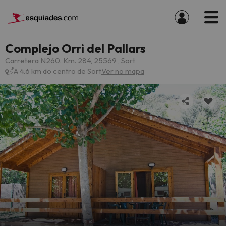
Complejo Orri del Pallars
Carretera N260. Km. 284, 25569 , Sort
A 4.6 km do centro de Sort
Ver no mapa