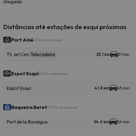
chegada.
Distâncias até estações de esqui próximas
Port Ainé
27 km esquiáveis
TS Jet Cim
Telecadeira
25.1 km
31 min
Espot Esquí
25 km esquiáveis
Espot Esquí
41.8 km
45 min
Baqueira Beret
173 km esquiáveis
Port de la Bonaigua
54.6 km
54 min