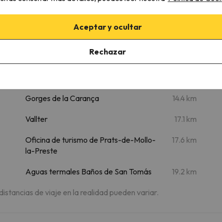
Lugares de interés
Aceptar y ocultar
m
Canigó
6.3 km
Rechazar
Iglesia de Prats de Mollo la Preste
10.8 km
Gargantas del Carança
14.4 km
Gorges de la Carança
14.4 km
Vallter
17.1 km
Oficina de turismo de Prats-de-Mollo-
17.6 km
la-Preste
Aguas termales Baños de San Tomás
19.2 km
 distancias de viaje en la realidad pueden variar.