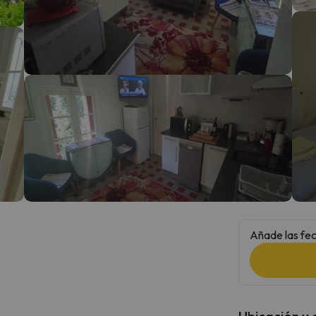
 el norte. En cuanto encuentre su brújula vuelve.
Añade las fec
Ubicación y