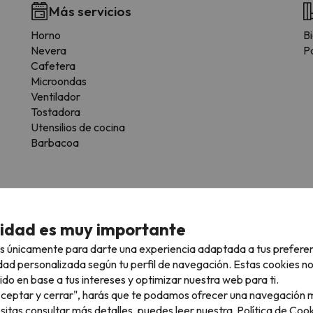
Más servicios
Horno
B
Nevera
Pa
Cafetera
Microondas
Ventilador
Tostadora
Utensilios de cocina
Barbacoa
cidad es muy importante
ascotas.
s únicamente para darte una experiencia adaptada a tus prefere
dad personalizada según tu perfil de navegación. Estas cookies n
ido en base a tus intereses y optimizar nuestra web para ti.
"Aceptar y cerrar", harás que te podamos ofrecer una navegación m
esitas consultar más detalles, puedes leer nuestra
Política de Cook