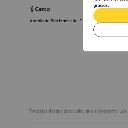
gracias.
Cerca
Abadía de San Martín del Canigó
2.4 k
Todas las distancias se calculan en línea recta. Las