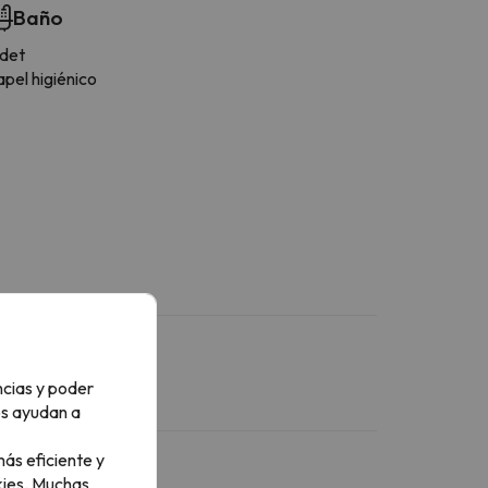
Baño
idet
pel higiénico
ncias y poder
os ayudan a
ás eficiente y
ies.
Muchas