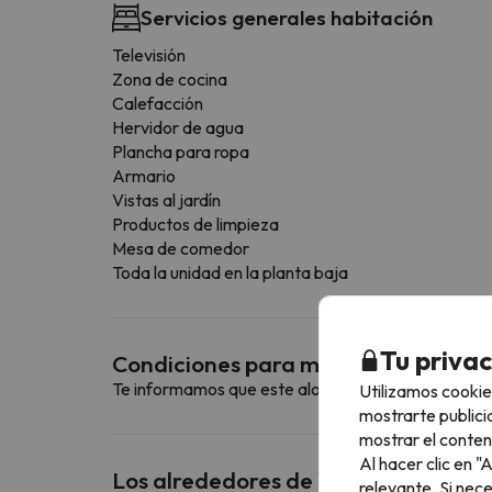
Servicios generales habitación
Televisión
Zona de cocina
Calefacción
Hervidor de agua
Plancha para ropa
Armario
Vistas al jardín
Productos de limpieza
Mesa de comedor
Toda la unidad en la planta baja
Tu priva
Condiciones para mascotas
Te informamos que este alojamiento no admite m
Utilizamos cookie
mostrarte publici
mostrar el conten
Al hacer clic en 
Los alrededores de Vernet Jardin
relevante. Si nec