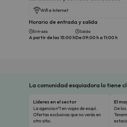
Wifi e Internet
Horario de entrada y salida
Entrada
Salida
A partir de las 15:00 h
De 09:00 h a 11:00 h
La comunidad esquiadora lo tiene c
Líderes en el sector
El ma
La agencia nº1 en viajes de esquí.
De los 
Ofertas exclusivas que no verás en
Tenemo
otro sitio.
estaci