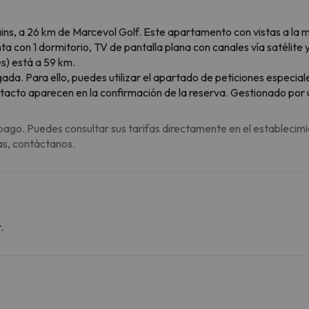
ns, a 26 km de Marcevol Golf. Este apartamento con vistas a la mon
a con 1 dormitorio, TV de pantalla plana con canales vía satélite
s) está a 59 km.
gada. Para ello, puedes utilizar el apartado de peticiones especia
tacto aparecen en la confirmación de la reserva. Gestionado por u
pago. Puedes consultar sus tarifas directamente en el establecimi
as, contáctanos.
.