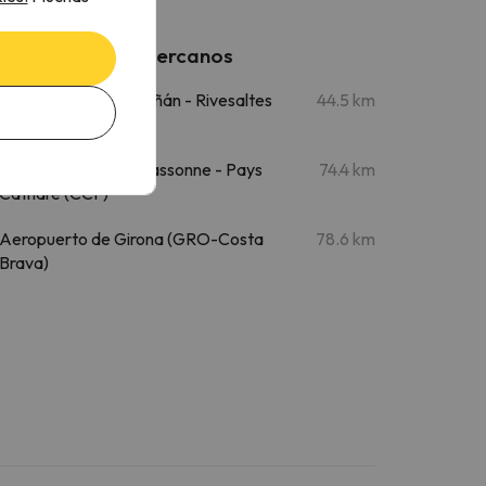
Aeropuertos cercanos
Aeropuerto de Perpiñán - Rivesaltes
44.5 km
(PGF)
Aeropuerto de Carcassonne - Pays
74.4 km
Cathare (CCF)
Aeropuerto de Girona (GRO-Costa
78.6 km
Brava)