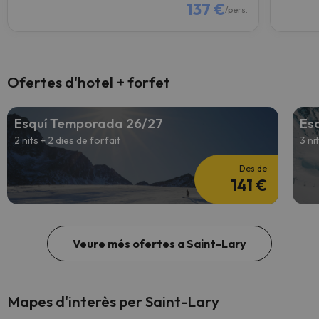
137 €
/pers.
Ofertes d'hotel + forfet
Esquí Temporada 26/27
Es
2 nits + 2 dies de forfait
3 ni
Des de
141 €
Veure més ofertes a Saint-Lary
Mapes d'interès per Saint-Lary