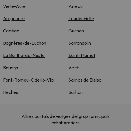
Vielle-Aure
Arreau
Aragnouet
Loudenvielle
Cadéac
Guchan
Bagnères-de-Luchon
Sarrancolin
La Barthe-de-Neste
Saint-Mamet
Bourisp
Azet
Font-Romeu-Odeillo-Via
Salinas de Bielsa
Heches
Sailhan
Altres portals de viatges del grup i principals
col·laboradors