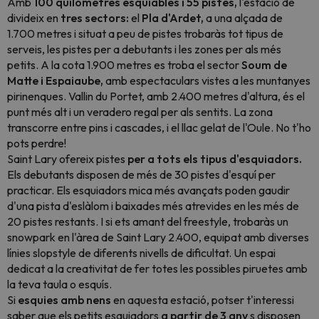
Amb
100 quilòmetres esquiables i 55 pistes,
l'estació de
divideix en
tres sectors:
el
Pla d'Ardet,
a una alçada de
1.700 metres i situat a peu de pistes trobaràs tot tipus de
serveis, les pistes per a debutants i les zones per als més
petits. A la cota 1.900 metres es troba el sector
Soum de
Matte i Espaiaube,
amb espectaculars vistes a les muntanyes
pirinenques. Vallin du Portet, amb 2.400 metres d'altura, és el
punt més alt i un veradero regal per als sentits. La zona
transcorre entre pins i cascades, i el llac gelat de l'Oule. No t'ho
pots perdre!
Saint Lary ofereix pistes
per a tots els tipus d'esquiadors.
Els debutants disposen de més de 30 pistes d'esquí per
practicar. Els esquiadors mica més avançats poden gaudir
d'una pista d'eslàlom i baixades més atrevides en les més de
20 pistes restants. I si ets amant del freestyle, trobaràs un
snowpark en l'àrea de Saint Lary 2.400, equipat amb diverses
línies
slopstyle
de diferents nivells de dificultat. Un espai
dedicat a la creativitat de fer totes les possibles piruetes amb
la teva taula o esquís.
Si
esquies amb nens
en aquesta estació, potser t'interessi
saber que els petits esquiadors
a partir de 3 any
s disposen