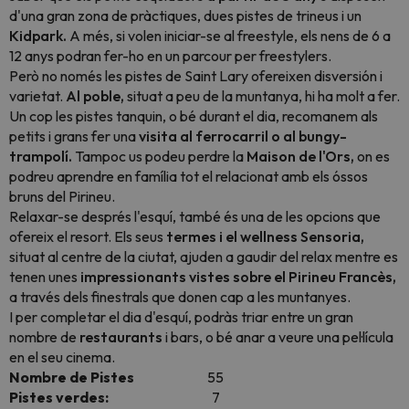
d'una gran zona de pràctiques, dues pistes de trineus i un
Kidpark.
A més, si volen iniciar-se al freestyle, els nens de 6 a
12 anys podran fer-ho en un
parcour
per
freestylers.
Però no només les pistes de Saint Lary ofereixen disversión i
varietat.
Al poble,
situat a peu de la muntanya, hi ha molt a fer.
Un cop les pistes tanquin, o bé durant el dia, recomanem als
petits i grans fer una
visita al ferrocarril o al bungy-
trampolí.
Tampoc us podeu perdre la
Maison de l'Ors,
on es
podreu aprendre en família tot el relacionat amb els óssos
bruns del Pirineu.
Relaxar-se després l'esquí, també és una de les opcions que
ofereix el resort. Els seus
termes i el wellness Sensoria,
situat al centre de la ciutat, ajuden a gaudir del relax mentre es
tenen unes
impressionants vistes sobre el Pirineu Francès,
a través dels finestrals que donen cap a les muntanyes.
I per completar el dia d'esquí, podràs triar entre un gran
nombre de
restaurants
i bars, o bé anar a veure una pel·lícula
en el seu cinema.
Nombre de Pistes
55
Pistes verdes:
7