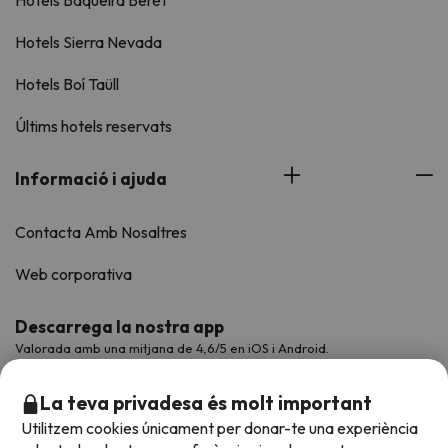
Hotels Baqueira Beret
Hotels Sierra Nevada
Hotels Boí Taüll
Últims hotels reservats
Informació i ajuda
Contacta Amb Nosaltres
Web corporativa
Descarrega la nostra app
Valorada amb una mitjana de 4,6/5 en iOS i Android.
La teva privadesa és molt important
Utilitzem cookies únicament per donar-te una experiència