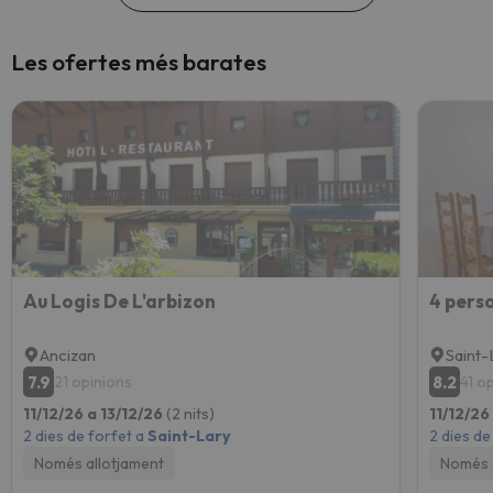
Les ofertes més barates
Au Logis De L'arbizon
Ancizan
Saint-
7.9
8.2
21 opinions
41 o
11/12/26 a 13/12/26
(2 nits)
11/12/26
2 dies de forfet a
Saint-Lary
2 dies de
Només allotjament
Només 