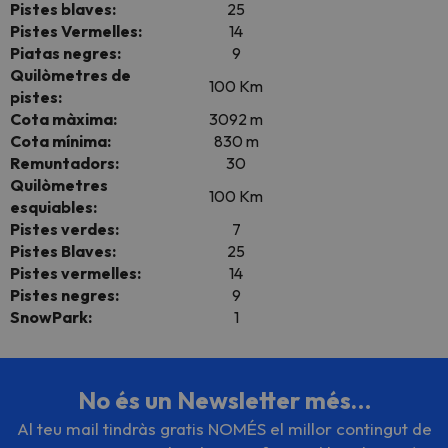
Pistes blaves:
25
Pistes Vermelles:
14
Piatas negres:
9
Quilòmetres de
100 Km
pistes:
Cota màxima:
3092 m
Cota mínima:
830 m
Remuntadors:
30
Quilòmetres
100 Km
esquiables:
Pistes verdes:
7
Pistes Blaves:
25
Pistes vermelles:
14
Pistes negres:
9
SnowPark:
1
No és un Newsletter més…
Al teu mail tindràs gratis NOMÉS el millor contingut de