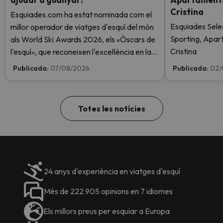
Cristina
Esquiades.com ha estat nominada com el
Esquiades Sele
millor operador de viatges d'esquí del món
Sporting, Apar
als World Ski Awards 2026, els «Òscars de
Cristina
l'esquí», que reconeixen l'excel·lència en la
indústria de l'esquí. Vota ara i ajuda'ns a
Publicada:
07/08/2026
Publicada:
02/
arribar al capdamunt!
Totes les notícies
24 anys d'experiència en viatges d'esquí
Més de 222.905 opinions en 7 idiomes
Els millors preus per esquiar a Europa