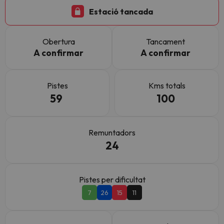
Estació tancada
Obertura
Tancament
A confirmar
A confirmar
Pistes
Kms totals
59
100
Remuntadors
24
Pistes per dificultat
7
26
15
11