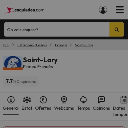
On vols esquiar?
Inici
Estacions d´esquí
França
Saint-Lary
Saint-Lary
Pirineu Francès
7.7
180 opinions
General
Estat
Ofertes
Webcams
Temps
Opinions
Dates
tempor