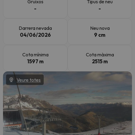
Gruixos
Tipus de neu
-
-
Darrera nevada
Neu nova
04/06/2026
9 cm
Cota mínima
Cota màxima
1597 m
2515 m
Veure totes