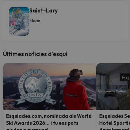
Saint-Lary
Mapa
Últimes notícies d'esquí
Esquiades.com, nominada als World
Esquiades Se
Ski Awards 2026… i tu ens pots
Hotel Sporti
ajudar a guanyar!
Apartaments 