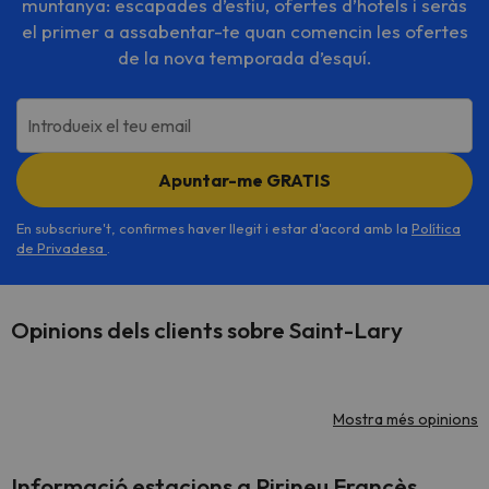
muntanya: escapades d’estiu, ofertes d’hotels i seràs
el primer a assabentar-te quan comencin les ofertes
de la nova temporada d’esquí.
Introdueix el teu email
Apuntar-me GRATIS
En subscriure't, confirmes haver llegit i estar d'acord amb la
Política
de Privadesa
.
Opinions dels clients sobre Saint-Lary
Mostra més opinions
Informació estacions a Pirineu Francès