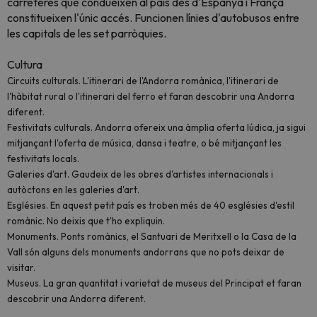
carreteres que condueixen al país des d'Espanya i França
constitueixen l'únic accés. Funcionen línies d'autobusos entre
les capitals de les set parròquies.
Cultura
Circuits culturals
. L'itinerari de l'Andorra romànica, l'itinerari de
l'hàbitat rural o l'itinerari del ferro et faran descobrir una Andorra
diferent.
Festivitats culturals.
Andorra ofereix una àmplia oferta lúdica, ja sigui
mitjançant l'oferta de música, dansa i teatre, o bé mitjançant les
festivitats locals.
Galeries d'art.
Gaudeix de les obres d'artistes internacionals i
autòctons en les galeries d'art.
Esglésies.
En aquest petit país es troben més de 40 esglésies d'estil
romànic. No deixis que t'ho expliquin.
Monuments.
Ponts romànics, el Santuari de Meritxell o la Casa de la
Vall són alguns dels monuments andorrans que no pots deixar de
visitar.
Museus.
La gran quantitat i varietat de museus del Principat et faran
descobrir una Andorra diferent.