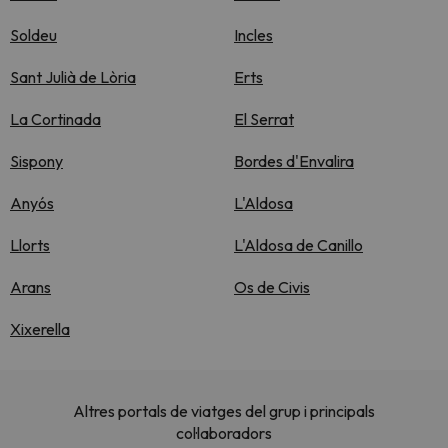
Soldeu
Incles
Sant Julià de Lòria
Erts
La Cortinada
El Serrat
Sispony
Bordes d'Envalira
Anyós
L'Aldosa
Llorts
L'Aldosa de Canillo
Arans
Os de Civis
Xixerella
Altres portals de viatges del grup i principals
col·laboradors