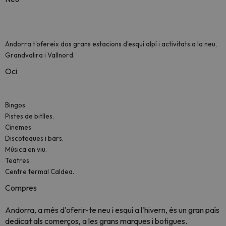
Andorra t'ofereix dos grans estacions d'esquí alpí i activitats a la neu,
Grandvalira i Vallnord.
Oci
Bingos.
Pistes de bitlles.
Cinemes.
Discoteques i bars.
Música en viu.
Teatres.
Centre termal Caldea.
Compres
Andorra, a més d'oferir-te neu i esquí a l'hivern, és un gran país
dedicat als comerços, a les grans marques i botigues.