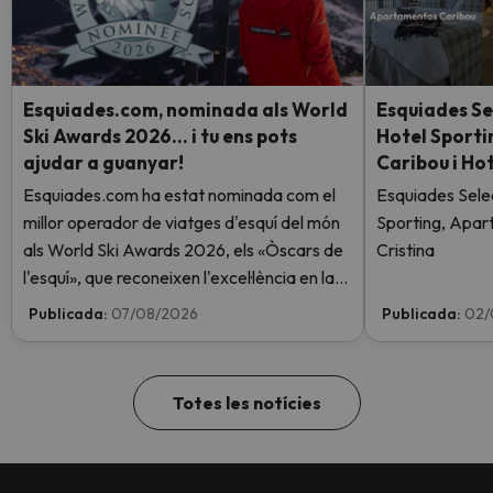
Esquiades.com, nominada als World
Esquiades Se
Ski Awards 2026… i tu ens pots
Hotel Sport
ajudar a guanyar!
Caribou i Hot
Esquiades.com ha estat nominada com el
Esquiades Sele
millor operador de viatges d'esquí del món
Sporting, Apar
als World Ski Awards 2026, els «Òscars de
Cristina
l'esquí», que reconeixen l'excel·lència en la
indústria de l'esquí. Vota ara i ajuda'ns a
Publicada:
07/08/2026
Publicada:
02/
arribar al capdamunt!
Totes les notícies