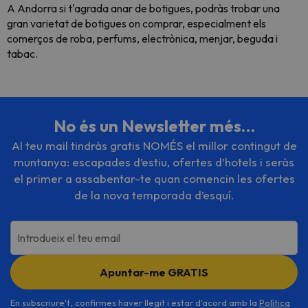
A Andorra si t'agrada anar de botigues, podràs trobar una
gran varietat de botigues on comprar, especialment els
comerços de roba, perfums, electrònica, menjar, beguda i
tabac.
No és un Newsletter més…
Al teu mail tindràs gratis NOMÉS el millor contingut de
muntanya: escapades d’estiu, ofertes d’hotels i seràs
el primer a assabentar-te quan comencin les ofertes
de la nova temporada d’esquí.
Introdueix el teu email
Apuntar-me GRATIS
En subscriure't, confirmes haver llegit i estar d'acord amb la
Política