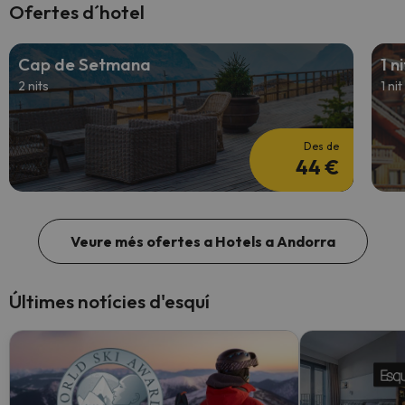
Ofertes d´hotel
Cap de Setmana
1 ni
2 nits
1 nit
Des de
44 €
Veure més ofertes a Hotels a Andorra
Últimes notícies d'esquí