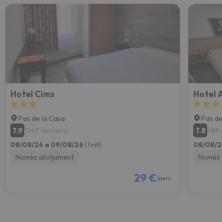
Hotel Cims
Hotel 
Pas de la Casa
Pas de
7.9
7.8
1243 opinions
488 
08/08/26 a 09/08/26
(1 nit)
08/08/2
Només allotjament
Només 
29 €
/pers.