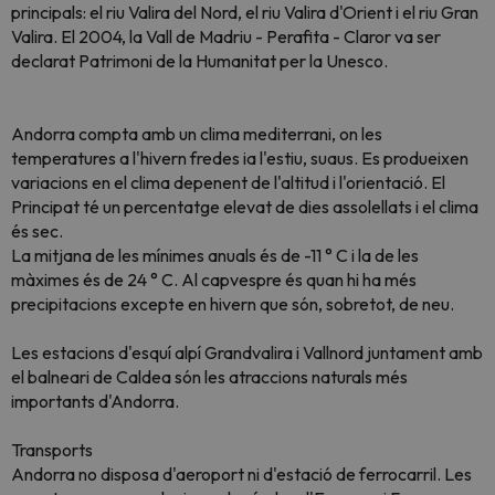
principals: el riu Valira del Nord, el riu Valira d'Orient i el riu Gran
Valira. El 2004, la Vall de Madriu - Perafita - Claror va ser
declarat Patrimoni de la Humanitat per la Unesco.
Andorra compta amb un clima mediterrani, on les
temperatures a l'hivern fredes ia l'estiu, suaus. Es produeixen
variacions en el clima depenent de l'altitud i l'orientació. El
Principat té un percentatge elevat de dies assolellats i el clima
és sec.
La mitjana de les mínimes anuals és de -11 ° C i la de les
màximes és de 24 ° C. Al capvespre és quan hi ha més
precipitacions excepte en hivern que són, sobretot, de neu.
Les estacions d'esquí alpí Grandvalira i Vallnord juntament amb
el balneari de Caldea són les atraccions naturals més
importants d'Andorra.
Transports
Andorra no disposa d'aeroport ni d'estació de ferrocarril. Les