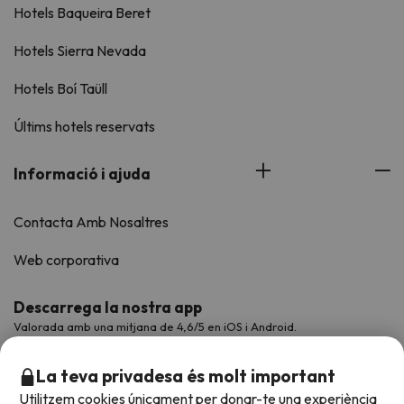
Hotels Baqueira Beret
Hotels Sierra Nevada
Hotels Boí Taüll
Últims hotels reservats
Informació i ajuda
Contacta Amb Nosaltres
Web corporativa
Descarrega la nostra app
Valorada amb una mitjana de 4,6/5 en iOS i Android.
La teva privadesa és molt important
Utilitzem cookies únicament per donar-te una experiència