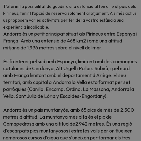
T’oferim la possibilitat de gaudir d’una estància al teu aire al país dels
Pirineus, tenint l’opció de reserva solament allotjament. Als més actius
us proposem varies activitats per fer de la vostra estància una
experiència inoblidable.
Andorra és un petit principat situat als Pirineus entre Espanya i
França. Amb una extensió de 468 km2 i amb una altitud
mitjana de 1.996 metres sobre el nivell del mar.
És fronterer pel sud amb Espanya, limitant amb les comarques
catalanes de Cerdanya, Alt Urgell i Pallars Sobirà, i pel nord
amb França limitant amb el departament d'Ariège. El seu
territori, amb capital a Andorra la Vella està format per set
parròquies (Canillo, Encamp, Ordino, La Massana, Andorra la
Vella, Sant Julià de Lòria y Escaldes-Engordany).
Andorra és un país muntanyós, amb 65 pics de més de 2.500
metres d'altitud. La muntanya més alta és el pic de
Comapedrosa amb una altitud de2.942 metres. És una regió
d'escarpats pics muntanyosos i estretes valls per on flueixen
nombrosos cursos d'aigua que s'uneixen per formar els tres