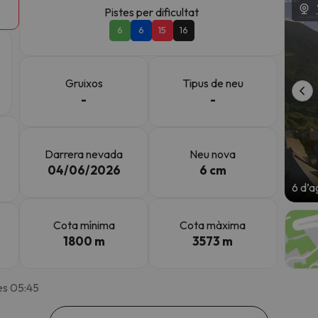
Pistes per dificultat
6
6
15
16
el nord. Quan trobi la seva brúixola torna.
Gruixos
Tipus de neu
-
-
Darrera nevada
Neu nova
04/06/2026
6 cm
6 d’a
Cota mínima
Cota màxima
1800 m
3573 m
es 05:45