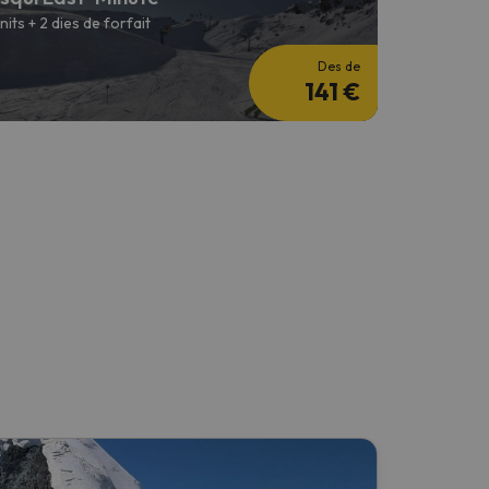
 nits + 2 dies de forfait
Des de
141 €