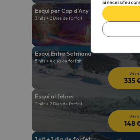
Si necessiteu cons
Esquí per Cap d'Any
3 nits + 2 Dies de forfait
Des d
256 
Esquí Entre Setmana
5 nits + 4 dies de forfait
Des d
335 
Esquí al febrer
2 nits + 2 Dies de forfait
Des d
148 
1 nit + 1 dia de forfet