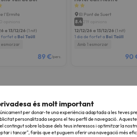
de l'Ermita
El Pont de Suert
8.4
0 opinions
219 opinions
26 a 13/12/26
(1 nit)
12/12/26 a 13/12/26
(1 nit)
e forfet a
Boí Taüll
1 dia de forfet a
Boí Taüll
 esmorzar
Amb 1 esmorzar
89 €
90 
/pers.
privadesa és molt important
Esquí Pont de Desembre
E
 únicament per donar-te una experiència adaptada a les teves pre
3 nits + 2 Dies de forfait
4
licitat personalitzada segons el teu perfil de navegació. Aqueste
l contingut sobre la base dels teus interessos i optimitzar la nostr
e
Des de
€
197 €
eptar i tancar", faràs que et puguem oferir una navegació més eficie