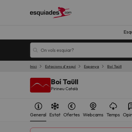
Esq
Inici
Estacions d´esquí
Espanya
Boí Taüll
Esquí
Escapades
Boí Taüll
Pirineu Català
General
Estat
Ofertes
Webcams
Temps
Opin
!Vaja! No hem trobat resultats que coincideixi