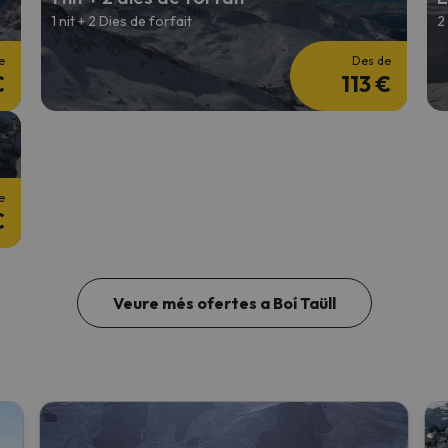
1 nit + 2 Dies de forfait
2
e
Des de
€
113 €
e
€
Veure més ofertes a Boí Taüll