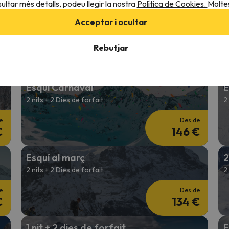
ultar més detalls, podeu llegir la nostra
Política de Cookies.
Moltes
Esquí en Reis
E
Acceptar i ocultar
4 nits + 3 Dies de forfait
2
Rebutjar
e
Des de
€
245 €
Esquí Carnaval
E
2 nits + 2 Dies de forfait
2
e
Des de
€
146 €
Esquí al març
2
2 nits + 2 Dies de forfait
2
e
Des de
€
134 €
1 nit + 2 dies de forfait
E