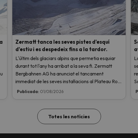
 a
Zermatt tanca les seves pistes d'esquí
S
d'estiu i es despedeix fins a la tardor.
a
L'últim dels glaciars alpins que permetia esquiar
L
durant tot l'any ha arribat a la seva fi. Zermatt
s
eu
Bergbahnen AG ha anunciat el tancament
re
immediat de les seves instal·lacions al Plateau Rosa
S
a causa de les altes temperatures, sense ni tan sols
de
Publicada:
01/08/2026
P
haver obert aquest cap de setmana.
t
Totes les notícies