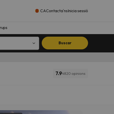
CA
Contacta'ns
Inicia sessió
rups
Buscar
7.9
4820 opinions