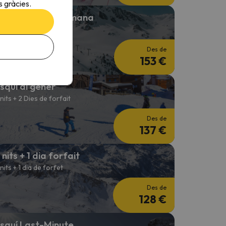
 gràcies.
squí Cap de Setmana
 nits + 2 Dies de forfait
Des de
153 €
squí al gener
 nits + 2 Dies de forfait
Des de
137 €
 nits + 1 dia forfait
 nits + 1 dia de forfet
Des de
128 €
squí Last-Minute