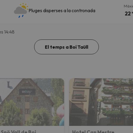
Màx
Pluges disperses a la contronada
22 
es 14:48
El temps a Boí Taüll
 Snö Vall de Boí
Hotel Can Mestre