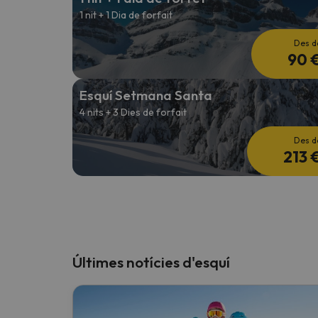
1 nit + 1 Dia de forfait
Des d
90 
Esquí Setmana Santa
4 nits + 3 Dies de forfait
Des d
213 
Últimes notícies d'esquí