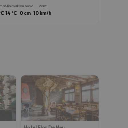
ima
Mínima
Neu nova
Vent
ºC
14 ºC
0 cm
10 km/h
Hotel Flor De Neu