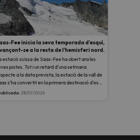
aas-Fee inicia la seva temporada d'esquí,
vançant-se a la resta de l'hemisferi nord.
a estació suïssa de Saas-Fee ha obert ara les
eves pistes. Tot i un retard d'una setmana
specte a la data prevista, la estació de la vall de
aas s'ha convertit en la primera destinació d'esquí
 l'hemisferi nord a donar el tret de sortida a la
ublicada:
28/07/2026
emporada 2026-2027.