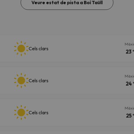
Veure estat de pista a Boí Taüll
Màx
Cels clars
23 
Màx
Cels clars
24 
Màx
Cels clars
25 