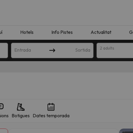
uí
Hotels
Info Pistes
Actualitat
G
2 adults
Entrada
Sortida
ions
Botigues
Dates temporada
n amb la teva cerca. Intenteu modificar la destinació.