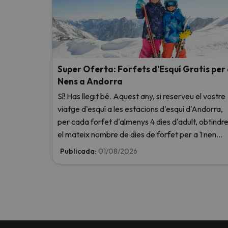
Super Oferta: Forfets d'Esquí Gratis per
Nens a Andorra
Sí! Has llegit bé. Aquest any, si reserveu el vostre
viatge d'esquí a les estacions d'esquí d'Andorra,
per cada forfet d'almenys 4 dies d'adult, obtindr
el mateix nombre de dies de forfet per a 1 nen
totalment GRATIS. Entra i informa't aquí.
Publicada:
01/08/2026