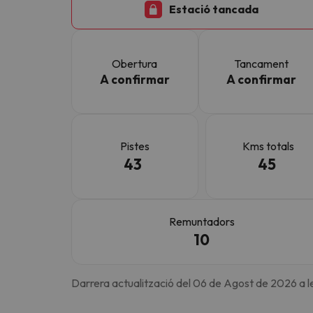
Estació tancada
Vaja! Sembla que el nostre cercador ha perdut 
Obertura
Tancament
A confirmar
A confirmar
Pistes
Kms totals
43
45
Remuntadors
10
Darrera actualització del 06 de Agost de 2026 a l