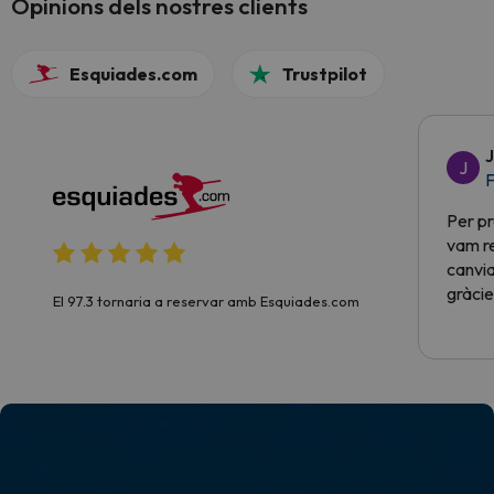
Opinions dels nostres clients
Esquiades.com
Trustpilot
J
J
F
Per pr
vam re
canvia
gràcie
El 97.3 tornaria a reservar amb Esquiades.com