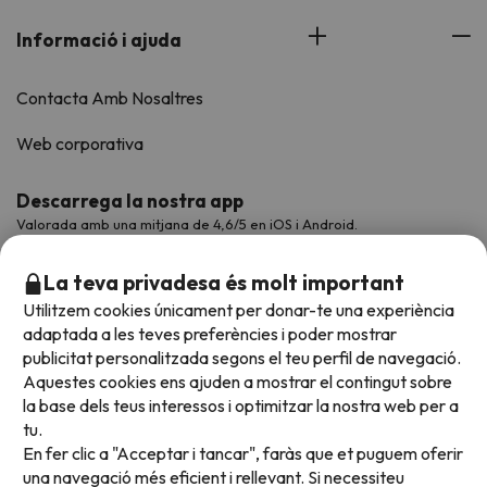
Informació i ajuda
Contacta Amb Nosaltres
Web corporativa
Descarrega la nostra app
Valorada amb una mitjana de 4,6/5 en iOS i Android.
La teva privadesa és molt important
Utilitzem cookies únicament per donar-te una experiència
adaptada a les teves preferències i poder mostrar
publicitat personalitzada segons el teu perfil de navegació.
Aquestes cookies ens ajuden a mostrar el contingut sobre
la base dels teus interessos i optimitzar la nostra web per a
tu.
En fer clic a "Acceptar i tancar", faràs que et puguem oferir
Acceptem
una navegació més eficient i rellevant. Si necessiteu