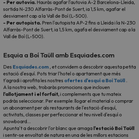
- Per autovia.
Hauràs agafar l'autovia A-2 Barcelona-Lleida,
sortida N-230 Alfarràs-Pont de Suert, ia 1,5 km, agafar el
desviament cap a la Vall de Boí (L-500).
- Per autopista.
Pren l'autopista AP-2 fins a Lleida i la N-230
Alfarràs-Pont de Suert, ia 1,5 km, agafa el desviament cap a la
Vall de Boí (L-500).
Esquia a Boí Taüll amb Esquiades.com
Des
Esquiades.com
, et convidem a descobrir aquesta petita
estació d'esquí. Pots triar l'hotel o apartament que més
t'agradi i aprofita les nostres
ofertes d'esquí a Boí Taüll
.
A la nostra web, trobaràs promocions que inclouen
l'allotjament i el forfait,
i complements que tu mateix
podràs seleccionar. Per exemple: llogar el material o comprar
un abonament per als restaurants de l'estació d'esquí,
activitats, classes per perfeccionar el teu nivell d'esquí o
snowboard...
Apunta't a descobrir l'or blanc que amaga
l'estació Boí Taüll
i sentir-se envoltat de natura en una de les millors estacions