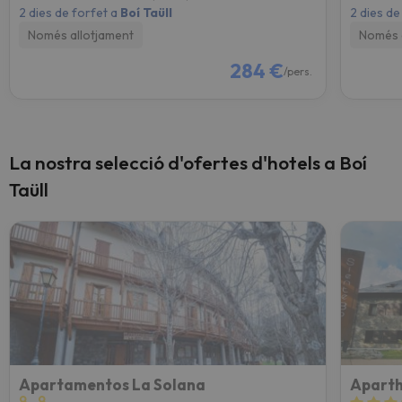
2 dies de forfet a
Boí Taüll
2 dies de
Només allotjament
Només 
284 €
/pers.
La nostra selecció d'ofertes d'hotels a Boí
Taüll
Apartamentos La Solana
Aparth