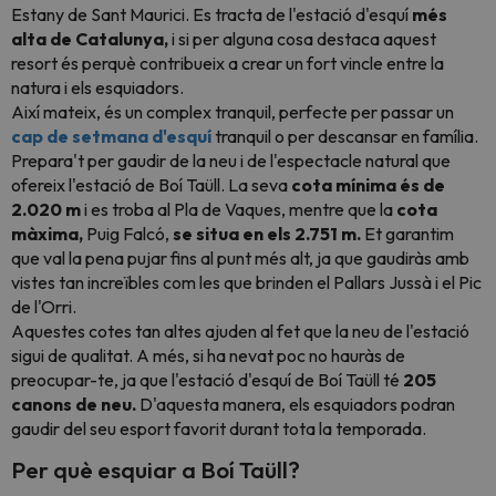
Estany de Sant Maurici. Es tracta de l'estació d'esquí
més
alta de Catalunya,
i si per alguna cosa destaca aquest
resort és perquè contribueix a crear un fort vincle entre la
natura i els esquiadors.
Així mateix, és un complex tranquil, perfecte per passar un
cap de setmana d'esquí
tranquil o per descansar en família.
Prepara't per gaudir de la neu i de l'espectacle natural que
ofereix l'estació de Boí Taüll. La seva
cota mínima és de
2.020 m
i es troba al Pla de Vaques, mentre que la
cota
màxima,
Puig Falcó,
se situa en els 2.751 m.
Et garantim
que val la pena pujar fins al punt més alt, ja que gaudiràs amb
vistes tan increïbles com les que brinden el Pallars Jussà i el Pic
de l'Orri.
Aquestes cotes tan altes ajuden al fet que la neu de l'estació
sigui de qualitat. A més, si ha nevat poc no hauràs de
preocupar-te, ja que l'estació d'esquí de Boí Taüll té
205
canons de neu.
D'aquesta manera, els esquiadors podran
gaudir del seu esport favorit durant tota la temporada.
Per què esquiar a Boí Taüll?