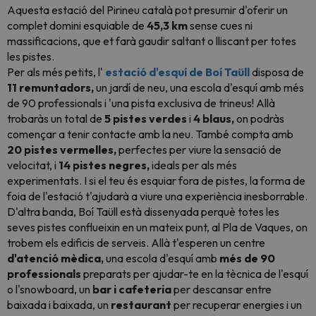
Aquesta estació del Pirineu català pot presumir d'oferir un
complet domini esquiable de
45,3 km
sense cues ni
massificacions, que et farà gaudir saltant o lliscant per totes
les pistes.
Per als més petits, l'
estació d'esquí de Boí Taüll
disposa de
11 remuntadors,
un jardí de neu, una escola d'esquí amb més
de 90 professionals i 'una pista exclusiva de trineus! Allà
trobaràs un total de
5 pistes verdes
i
4 blaus,
on podràs
començar a tenir contacte amb la neu. També compta amb
20 pistes vermelles,
perfectes per viure la sensació de
velocitat, i
14 pistes negres,
ideals per als més
experimentats. I si el teu és esquiar fora de pistes, la forma de
foia de l'estació t'ajudarà a viure una experiència inesborrable.
D'altra banda, Boí Taüll està dissenyada perquè totes les
seves pistes conflueixin en un mateix punt, al Pla de Vaques, on
trobem els edificis de serveis. Allà t'esperen un centre
d'atenció mèdica,
una escola d'esquí amb
més de 90
professionals
preparats per ajudar-te en la tècnica de l'esquí
o l'snowboard, un
bar i cafeteria
per descansar entre
baixada i baixada, un
restaurant
per recuperar energies i un