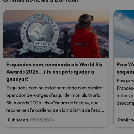
Esquiades.com, nominada als World Ski
Pow We
Awards 2026… i tu ens pots ajudar a
esquia
guanyar!
Busques 
Esquiades.com ha estat nominada com el millor
Frances
operador de viatges d'esquí del món als World
millors 
Ski Awards 2026, els «Òscars de l'esquí», que
descomp
reconeixen l'excel·lència en la indústria de l'esquí.
Vota ara i ajuda'ns a arribar al capdamunt!
Publicada:
07/08/2026
Publica