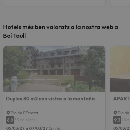
Hotels més ben valorats a la nostra web a
Boí Taüll
Duplex 80 m2 con vistas a la montaña
APART
Pla de l'Ermita
Pla de
8.9
9.3
33 opinions
78 o
05/03/27 a 07/03/27
(2 nits)
05/03/2