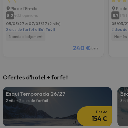
Pla de l'Ermita
Pla de
8.2
8.7
403 opinions
1781
05/03/27 a 07/03/27
(2 nits)
05/03/2
2 dies de forfet a
Boí Taüll
2 dies de
Només allotjament
Només 
240 €
/pers.
Ofertes d'hotel + forfet
Esquí Temporada 26/27
Es
2 nits + 2 dies de forfait
3 ni
Des de
154 €