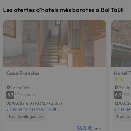
Les ofertes d'hotels més barates a Boí Taüll
Casa Francho
Hotel T
Laspaúles
Pla de
8.7
6.9
57 opinions
1109
05/03/27 a 07/03/27
(2 nits)
12/03/2
2 dies de forfet a
Boí Taüll
2 dies de
Només allotjament
Només 
143 €
/pers.