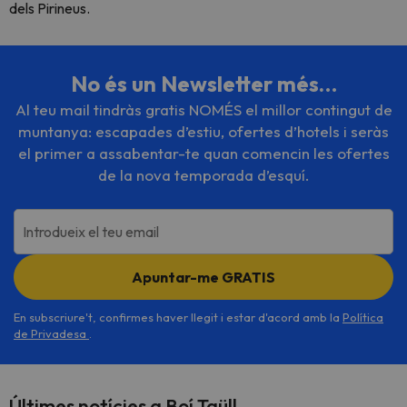
dels Pirineus.
No és un Newsletter més…
Al teu mail tindràs gratis NOMÉS el millor contingut de
muntanya: escapades d’estiu, ofertes d’hotels i seràs
el primer a assabentar-te quan comencin les ofertes
de la nova temporada d’esquí.
Introdueix el teu email
Apuntar-me GRATIS
En subscriure't, confirmes haver llegit i estar d'acord amb la
Política
de Privadesa
.
Últimes notícies a Boí Taüll