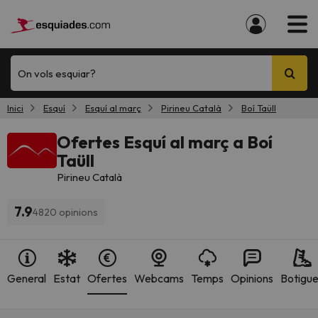
On vols esquiar?
Inici
Esquí
Esquí al març
Pirineu Català
Boí Taüll
Ofertes Esquí al març a Boí
Taüll
Pirineu Català
7.9
4820 opinions
General
Estat
Ofertes
Webcams
Temps
Opinions
Botigu