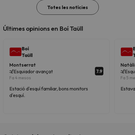
Totes les notícies
Últimes opinions en Boí Taüll
Boí
Taüll
Montserrat
Natàl
7.9
Esquiador avançat
Esqu
Fa 4 mesos
Fa 5 m
Estació d'esquí familiar, bons monitors
Estava
d'esquí.