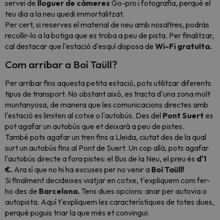
servei de
lloguer de càmeres
Go-pro i fotografia, perquè el
teu dia a la neu quedi immortalitzat.
Per cert, si reserves el material de neu amb nosaltres, podràs
recollir-lo a la botiga que es troba a peu de pista. Per finalitzar,
cal destacar que l'estació d'esquí disposa de
Wi-Fi gratuïta.
Com arribar a Boí Taüll?
Per arribar fins aquesta petita estació, pots utilitzar diferents
tipus de transport. No obstant això, es tracta d'una zona molt
muntanyosa, de manera que les comunicacions directes amb
l'estació es limiten al cotxe o l'autobús. Des del
Pont Suert
es
pot agafar un autobús que et deixarà a peu de pistes.
També pots agafar un tren fins a Lleida, ciutat des de la qual
surt un autobús fins al Pont de Suert. Un cop allà, pots agafar
l'autobús directe a fora pistes: el Bus de la Neu, el preu és
d'1
€.
Ara sí que no hi ha excuses per no venir a
Boí Taüll!
Si finalment decideixes viatjar en cotxe, t'expliquem com fer-
ho des de
Barcelona.
Tens dues opcions: anar per autovia o
autopista. Aquí t'expliquem les característiques de totes dues,
perquè puguis triar la que més et convingui: