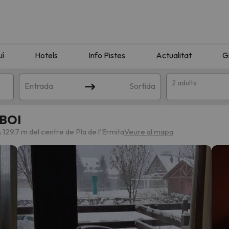
uí
Hotels
Info Pistes
Actualitat
G
2 adults
Entrada
Sortida
 BOI
 129.7 m del centre de Pla de l'Ermita
Veure al mapa
n amb la teva cerca. Intenteu modificar la destinació.