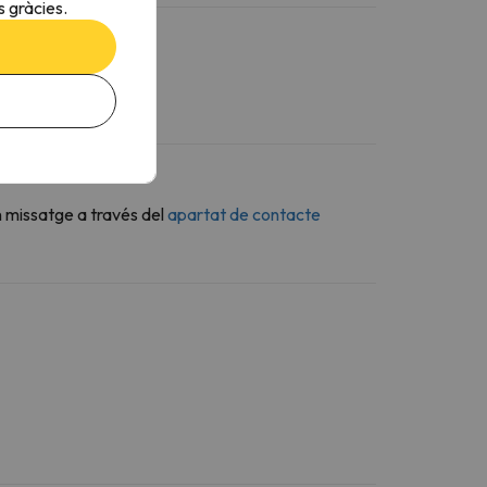
 gràcies.
n missatge a través del
apartat de contacte