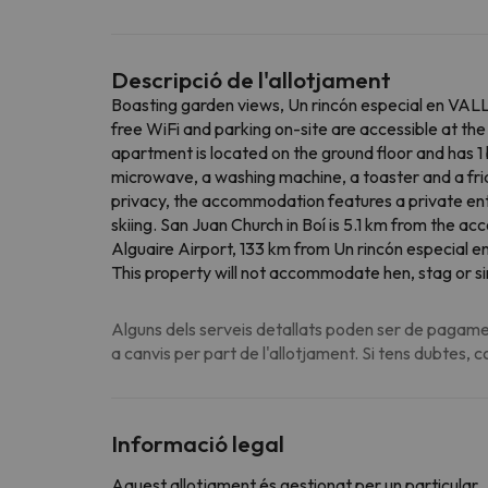
Descripció de l'allotjament
Boasting garden views, Un rincón especial en VAL
free WiFi and parking on-site are accessible at th
apartment is located on the ground floor and has 1
microwave, a washing machine, a toaster and a frid
privacy, the accommodation features a private entra
skiing. San Juan Church in Boí is 5.1 km from the ac
Alguaire Airport, 133 km from Un rincón especial 
This property will not accommodate hen, stag or si
Alguns dels serveis detallats poden ser de pagamen
a canvis per part de l'allotjament. Si tens dubtes, 
Informació legal
Aquest allotjament és gestionat per un particular.