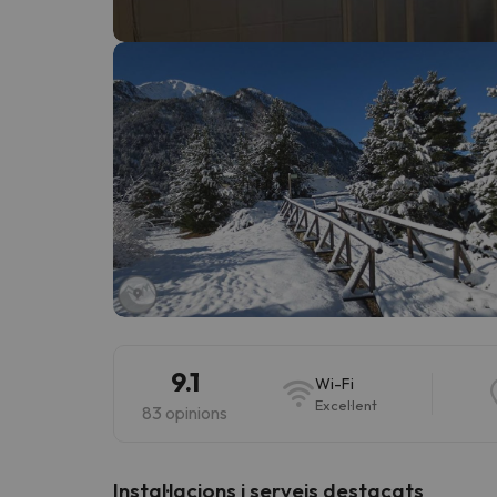
Vaja! Sembla que el nostre cercador ha perdut 
9.1
Wi-Fi
Excel·lent
83 opinions
Instal·lacions i serveis destacats