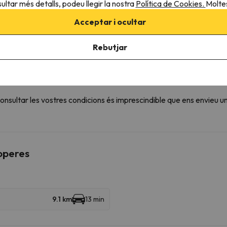
ultar més detalls, podeu llegir la nostra
Política de Cookies.
Moltes
Acceptar i ocultar
 de l'allotjament
Rebutjar
sultar les vostres condicions és imprescindible que ens envieu u
roperes
9.1 km
13 min