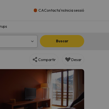
CA
Contacta'ns
Inicia sessió
rups
Buscar
Compartir
Desar