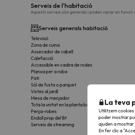
Serveis de l'habitació
Aquests serveis són generals i poden variar en funció d
Serveis generals habitació
Televisió
Zona de cuina
Assecador de cabell
Calefacció
Accessible en cadira de rodes
Planxa per a roba
Pati
Sòl de fusta o parquet
Vistes al jardí
Mesa de menjador
La teva 
Tota la unitat en la planta baixa
Utilitzem cookies
Penja-robes
poder mostrar pub
Endoll prop del llit
ajuden a mostrar e
Serveis de streaming
En fer clic a "Acc