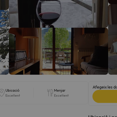
el nord. Quan trobi la seva brúixola torna.
Afegeix les d
Ubicació
Menjar
Excel·lent
Excel·lent
Ubicació i a