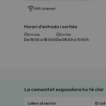
Wifi i Internet
Horari d'entrada i sortida
Entrada
Sortida
De 15:00 a 18:00 h
De 08:00 a 11:00 h
La comunitat esquiadora ho té clar
Líders al sector
El ca