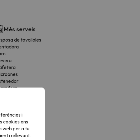
Més serveis
sposa de tovalloles
entadora
orn
evera
afetera
icroones
stenedor
orradora
tris de cuina
ona de menjador
ogons
ferències i
s cookies ens
a web per a tu.
nt i rellevant.