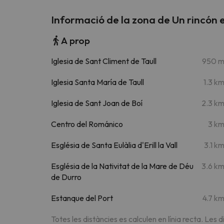
Informació de la zona de Un rincón
A prop
Iglesia de Sant Climent de Taull
950 
Iglesia Santa María de Taull
1.3 k
Iglesia de Sant Joan de Boí
2.3 k
Centro del Románico
3 k
Església de Santa Eulàlia d'Erill la Vall
3.1 k
Església de la Nativitat de la Mare de Déu
3.6 k
de Durro
Estanque del Port
4.7 k
Totes les distàncies es calculen en línia recta. Les d