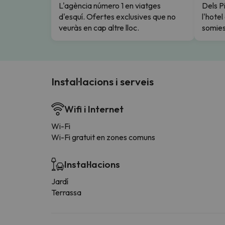
L'agència número 1 en viatges
Dels Pi
d'esquí. Ofertes exclusives que no
l'hote
veuràs en cap altre lloc.
somies
Instal·lacions i serveis
Wifi i Internet
Wi-Fi
Wi-Fi gratuit en zones comuns
Instal·lacions
Jardí
Terrassa