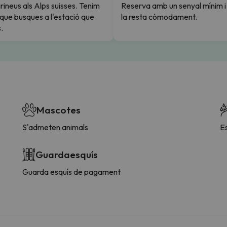
rineus als Alps suisses. Tenim
Reserva amb un senyal mínim 
l que busques a l'estació que
la resta còmodament.
.
Mascotes
S'admeten animals
E
Guardaesquís
Guarda esquís de pagament