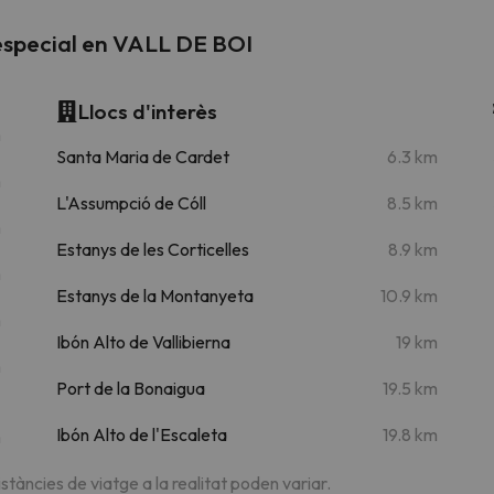
 especial en VALL DE BOI
Llocs d'interès
m
Santa Maria de Cardet
6.3 km
m
L'Assumpció de Cóll
8.5 km
m
Estanys de les Corticelles
8.9 km
m
Estanys de la Montanyeta
10.9 km
m
Ibón Alto de Vallibierna
19 km
m
Port de la Bonaigua
19.5 km
Ibón Alto de l'Escaleta
19.8 km
m
istàncies de viatge a la realitat poden variar.