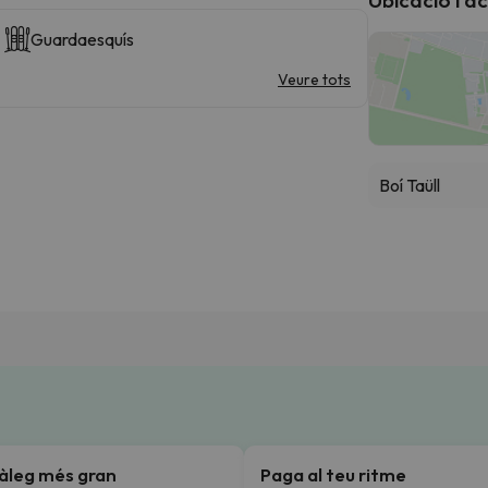
Guardaesquís
Veure tots
Boí Taüll
tàleg més gran
Paga al teu ritme