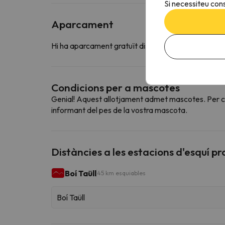
Si necessiteu cons
Aparcament
Hi ha aparcament gratuït disponible en els voltants
Condicions per a mascotes
Genial! Aquest allotjament admet mascotes. Per con
informant del pes de la vostra mascota.
Distàncies a les estacions d'esquí p
Boí Taüll
45 km esquiables
Boí Taüll