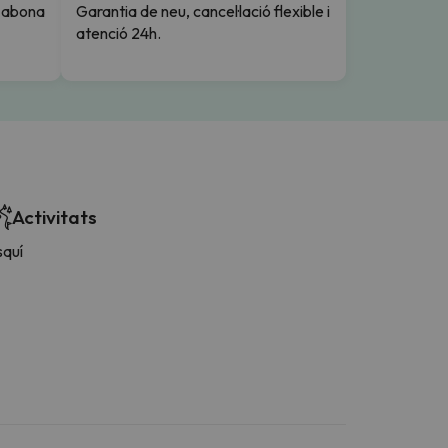
i abona
Garantia de neu, cancel·lació flexible i
atenció 24h.
Activitats
squí