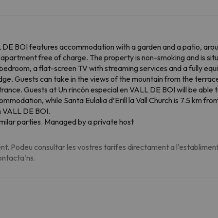
L DE BOI features accommodation with a garden and a patio, aroun
e apartment free of charge. The property is non-smoking and is si
 bedroom, a flat-screen TV with streaming services and a fully equ
ge. Guests can take in the views of the mountain from the terrace
nce. Guests at Un rincón especial en VALL DE BOI will be able to e
commodation, while Santa Eulalia d’Erill la Vall Church is 7.5 km fro
en VALL DE BOI.
milar parties. Managed by a private host
t. Podeu consultar les vostres tarifes directament a l'establiment
contacta'ns.