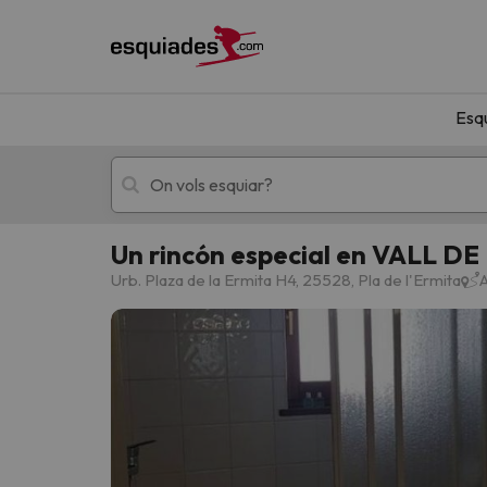
Esq
Un rincón especial en VALL DE
Esquí
Escapades
Urb. Plaza de la Ermita H4, 25528, Pla de l'Ermita
A
!Vaja! No hem trobat resultats que coincideixi