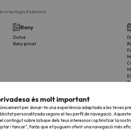
e la tipologia d'habitació.
Bany
Dutxa
Di
Bany privat
R
F
N
C
M
E
T
Es
Z
privadesa és molt important
F
 únicament per donar-te una experiència adaptada a les teves pre
licitat personalitzada segons el teu perfil de navegació. Aqueste
l contingut sobre la base dels teus interessos i optimitzar la nostr
eptar i tancar", faràs que et puguem oferir una navegació més eficie