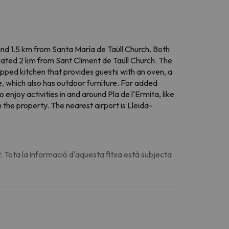
d 1.5 km from Santa María de Taüll Church. Both
tuated 2 km from Sant Climent de Taüll Church. The
ipped kitchen that provides guests with an oven, a
, which also has outdoor furniture. For added
njoy activities in and around Pla de l'Ermita, like
m the property. The nearest airport is Lleida-
. Tota la informació d'aquesta fitxa està subjecta