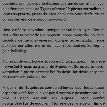
esquiadores mais experientes que gostam de surfar na neve,
a estância de esqui de Tignes oferece
19 pistas vermelhas
e
16
pistas pretas
, pistas da Taça do Mundo para desfrutar de
um dia perfeito de esqui ou snowboard.
Uma estância inovadora, sempre actualizada, que oferece
actividades
variadas
e originais, como mergulho no gelo,
circuitos de gelo, ski-joering, parapente, escalada, trenós
puxados por cães, motas de neve, snowmobiling, karting no
gelo, heliskiing...
Tignes pode orgulhar-se da sua estância porque...
... há neve
no verão!
Graças ao glaciar de Grande Motte, as pistas azuis,
vermelhas e pretas permitir-lhe-ão desfrutar deste desporto
de inverno em junho e julho.
A partir de
Esquiades.com
acreditamos que todos esses
aspectos você tem que ver por si mesmo e descobrir por que
vale a pena
esquiar em Tignes
. Então confira
nossas
ofertas de esqui em Tignes
e desfrute de um
fim de