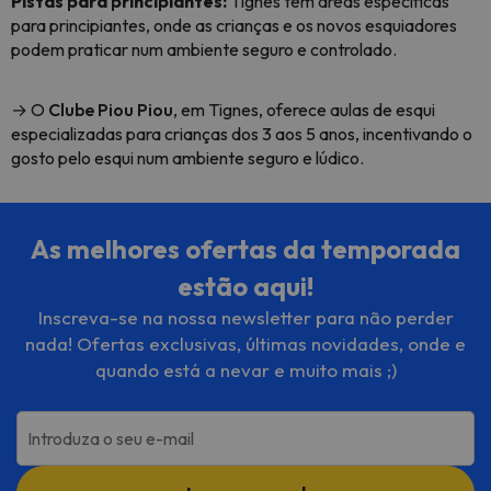
Pistas para principiantes:
Tignes tem áreas específicas
para principiantes, onde as crianças e os novos esquiadores
podem praticar num ambiente seguro e controlado.
→ O
Clube Piou Piou
, em Tignes, oferece aulas de esqui
especializadas para crianças dos 3 aos 5 anos, incentivando o
gosto pelo esqui num ambiente seguro e lúdico.
As melhores ofertas da temporada
estão aqui!
Inscreva-se na nossa newsletter para não perder
nada! Ofertas exclusivas, últimas novidades, onde e
quando está a nevar e muito mais ;)
Introduza o seu e-mail