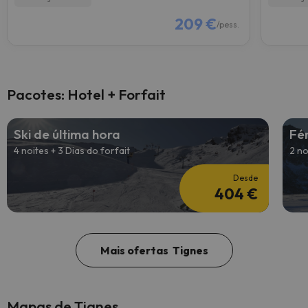
209 €
/pess.
Pacotes: Hotel + Forfait
Ski de última hora
Fé
4 noites + 3 Dias do forfait
2 no
Desde
404 €
Mais ofertas Tignes
Mapas de Tignes