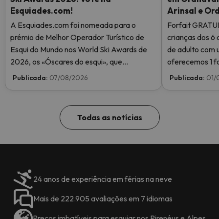
Esquiades.com!
Arinsal e Or
A Esquiades.com foi nomeada para o
Forfait GRATU
prémio de Melhor Operador Turístico de
crianças dos 6 
Esqui do Mundo nos World Ski Awards de
de adulto com 
2026, os «Óscares do esqui», que
oferecemos 1 fo
reconhecem a excelência na indústria do
Publicada:
07/08/2026
Publicada:
01/
esqui. Vote agora e ajude-nos a chegar ao
topo!
Todas as notícias
24 anos de experiência em férias na neve
Mais de 222.905 avaliações em 7 idiomas
Preços imbatíveis para esquiar nos Pirenéus e Alpes