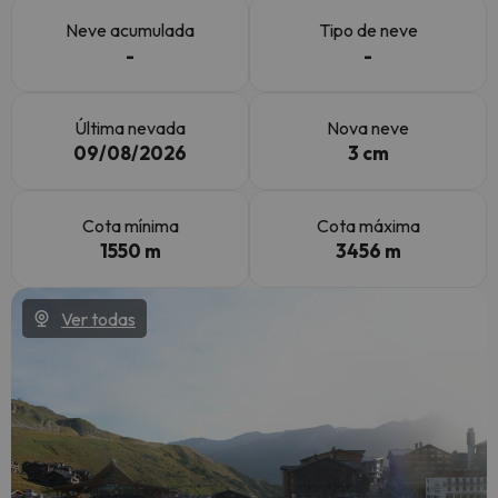
Neve acumulada
Tipo de neve
-
-
Última nevada
Nova neve
09/08/2026
3 cm
Cota mínima
Cota máxima
1550 m
3456 m
Ver todas