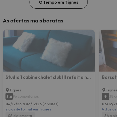
O tempo em Tignes
As ofertas mais baratas
Studio 1 cabine chalet club III refait à neuf
Tignes
Tigne
8.6
9
96 comentários
38 c
04/12/26 a 06/12/26
(2 noites)
06/12/26
2 dias de forfait em
Tignes
4 dias de
Só alojamento
Só alo