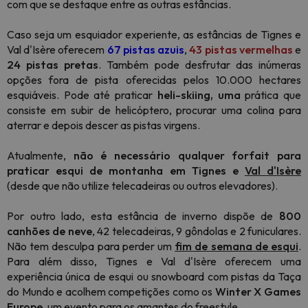
com que se destaque entre as outras estâncias.
Caso seja um esquiador experiente, as estâncias de Tignes e
Val d'Isère oferecem
67 pistas azuis
,
43 pistas vermelhas
e
24 pistas pretas
. Também pode desfrutar das inúmeras
opções fora de pista oferecidas pelos 10.000 hectares
esquiáveis. Pode até praticar
heli-skiing, uma
prática que
consiste em subir de helicóptero, procurar uma colina para
aterrar e depois descer as pistas virgens.
Atualmente,
não é necessário qualquer forfait para
praticar esqui de montanha em Tignes e
Val d'Isère
(desde que não utilize telecadeiras ou outros elevadores).
Por outro lado, esta estância de inverno dispõe de
800
canhões de neve
, 42 telecadeiras, 9 gôndolas e 2 funiculares.
Não tem desculpa para perder um
fim de semana de esqui
.
Para além disso, Tignes e Val d'Isère oferecem uma
experiência única de esqui ou snowboard com pistas da Taça
do Mundo e acolhem competições como os
Winter X Games
Europe
, um evento para os amantes do freestyle.