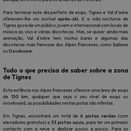
Para terminar este dia perfeito de esqui, Tignes e Val d'Isère
oferecem-lhe um incrível
après-ski.
E a vida nocturna de
Tignes goza de um público jovem e internacional com locais de
música ao vivo e várias discotecas. Mas, se quiser ainda mais
animação, Val d'Isère tem muitos bares e algumas das
discotecas mais famosas dos Alpes franceses, como
Saloon
ou
Doudoune
.
Tudo o que precisa de saber sobre a zona
de Tignes
Esta estância nos Alpes franceses oferece uma área de esqui
de
150 km
, qualquer que seja o seu nível de esqui ou
snowboard, as possibilidades nestas pistas são infinitas.
Em Tignes, encontrará um total de
6 pistas verdes
(com
elevadores gratuitos) e
33 pistas azuis
, para ter um primeiro
contacto com a neve e deslizar pouco a pouco. Para os