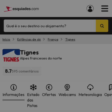
Qual é o seu destino ou alojamento?
Início
Estâncias de ski
França
Tignes
Tignes
Alpes franceses do norte
8.7
595 comentários
Informações
Estado
Ofertas
Webcams
Meteorologia
Opin
das
Pistas