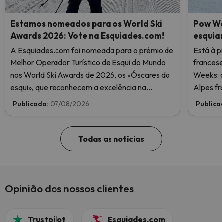
Estamos nomeados para os World Ski
Pow We
Awards 2026: Vote na Esquiades.com!
esquia
A Esquiades.com foi nomeada para o prémio de
Está à p
Melhor Operador Turístico de Esqui do Mundo
frances
nos World Ski Awards de 2026, os «Óscares do
Weeks: o
esqui», que reconhecem a excelência na
Alpes fr
indústria do esqui. Vote agora e ajude-nos a
Publicada:
07/08/2026
Publica
chegar ao topo!
Todas as notícias
Opinião dos nossos clientes
Trustpilot
Esquiades.com