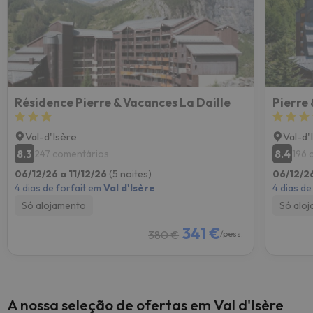
Résidence Pierre & Vacances La Daille
Val-d'Isère
Val-d'
8.3
8.4
247 comentários
196 
06/12/26 a 11/12/26
(5 noites)
06/12/26
4 dias de forfait em
Val d'Isère
4 dias de
Só alojamento
Só alo
341 €
380 €
/pess.
A nossa seleção de ofertas em Val d'Isère