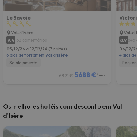
Le Savoie
Victor
Val-d'Isère
Val-d'
9.4
8.9
152 comentários
845 
05/12/26 a 12/12/26
(7 noites)
06/12/26
6 dias de forfait em
Val d'Isère
4 dias de
Só alojamento
Pequen
5688 €
6321 €
/pess.
Os melhores hotéis com desconto em Val
d'Isère