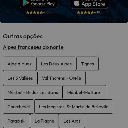
4.6/5
4.8/5
Outras opções
Alpes franceses do norte
Alpe d'Huez
Les Deux Alpes
Tignes
Les 3 Vallées
Val Thorens + Orelle
Méribel - Brides Les Bains
Méribel-Mottaret
Courchevel
Les Menuires-St Martin de Belleville
Paradiski
La Plagne
Les Arcs