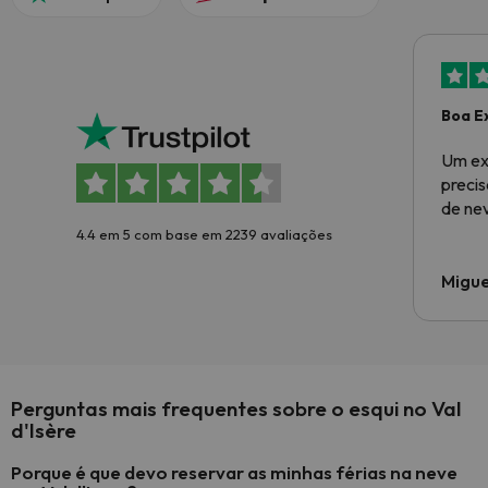
Boa E
Um ex
preci
de ne
4.4 em 5 com base em 2239 avaliações
Migue
Perguntas mais frequentes sobre o esqui no Val
d'Isère
Porque é que devo reservar as minhas férias na neve