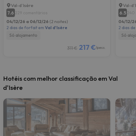
Val-d'Isère
Val-d'
7.6
6.5
229 comentários
240 
04/12/26 a 06/12/26
(2 noites)
04/12/2
2 dias de forfait em
Val d'Isère
2 dias de
Só alojamento
Só alo
217 €
311 €
/pess.
Hotéis com melhor classificação em Val
d'Isère