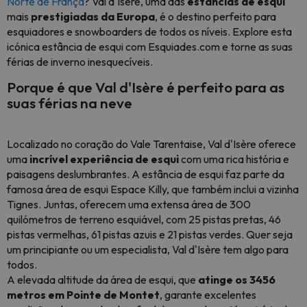
Norte de França
? Val d'Isère, uma das
estâncias de esqui
mais
prestigiadas da Europa
, é o destino perfeito para
esquiadores e snowboarders de todos os níveis. Explore esta
icónica estância de esqui com Esquiades.com e torne as suas
férias de inverno inesquecíveis.
Porque é que Val d'Isère é perfeito para as
suas férias na neve
Localizado no coração do Vale Tarentaise, Val d'Isère oferece
uma
incrível experiência de esqui
com uma rica história e
paisagens deslumbrantes. A estância de esqui faz parte da
famosa área de esqui Espace Killy, que também inclui a vizinha
Tignes. Juntas, oferecem uma extensa área de 300
quilómetros de terreno esquiável, com 25 pistas pretas, 46
pistas vermelhas, 61 pistas azuis e 21 pistas verdes. Quer seja
um principiante ou um especialista, Val d'Isère tem algo para
todos.
A elevada altitude da área de esqui, que
atinge os 3456
metros em Pointe de Montet
, garante excelentes