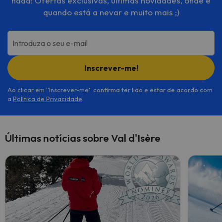
nada! Ofertas exclusivas, últimas novidades, onde e
quando está a nevar e muito mais ;)
Introduza o seu e-mail
Inscrever-me!
Ao clicar em ''Inscrever-me'' confirma ter lido e estar de acordo com
a
Política de Privacidade
.
Últimas notícias sobre Val d'Isère