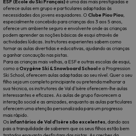
ESF (École du Ski Français)
é uma das mais prestigiadas e
oferece aulas em grupo e particulares adaptadas às
necessidades dos jovens esquiadores. O
Clube Piou Piou
,
especialmente concebido para crianças dos 3 aos 5 anos,
oferece um ambiente seguro e envolvente onde as crianças
podem aprender as noções básicas de esqui através de
actividades lúdicas. Instrutores experientes sabem como
tornar as aulas divertidas e educativas, ajudando as crianças
a ganhar concaução nas pistas.
Para as crianças mais velhas, a ESF e outras escolas de esqui,
como a
Oxygène Ski & Snowboard School
e a Progression
Ski School, oferecem aulas adaptadas ao seu nível. Quer o seu
filho seja um completo principiante ou pretenda melhorar a
sua técnica, os instrutores de Val d'Isère oferecem-lhe aulas
interessantes e eficazes. As aulas de grupo favorecem a
interação social e as amizades, enquanto as aulas particulares
oferecem uma atenção personalizada para um progresso
mais rápido.
Os
infantários de Val d'Isère são excelentes
, dando aos
pais a tranquilidade de saberem que os seus filhos estão bem
tratados enquanto desfrutam das pistas. As creches da