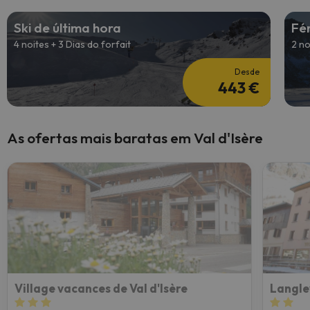
Ski de última hora
Fé
4 noites + 3 Dias do forfait
2 no
Desde
443 €
As ofertas mais baratas em Val d'Isère
Village vacances de Val d'Isère
Langle