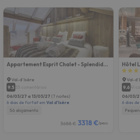
Appartement Esprit Chalet - Splendide Vue Montagne
Hôtel 
Val-d'Isère
Val-d'
9.5
9.6
55 comentários
41 c
06/03/27 a 13/03/27
(7 noites)
06/03/2
6 dias de forfait em
Val d'Isère
6 dias de
Só alojamento
Pequen
3318 €
3688 €
/pess.