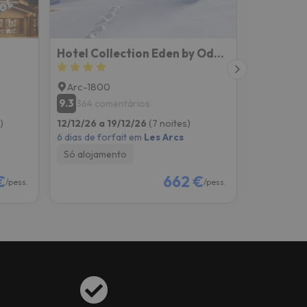
Hotel Collection Eden by Odalys
Arc-1800
Arc-200
9.3
6.5
364 comentários
37 com
)
12/12/26 a 19/12/26
(7 noites)
02/01/27 a
6 dias de forfait em
Les Arcs
6 dias de f
Só alojamento
Meia-pen
€
662 €
/pess.
/pess.