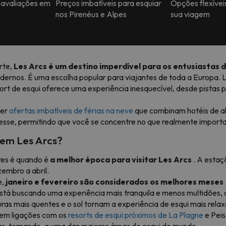
 avaliações em
Preços imbatíveis para esquiar
Opções flexívei
nos Pirenéus e Alpes
sua viagem
rte,
Les Arcs é um destino imperdível para os entusiastas d
odernos. É uma escolha popular para viajantes de toda a Europa. 
esort de esqui oferece uma experiência inesquecível, desde pista
cer
ofertas imbatíveis de férias na neve
que combinam hotéis de al
sse, permitindo que você se concentre no que realmente importa: 
 em Les Arcs?
res é quando é
a melhor época para visitar Les Arcs
. A estaçã
embro a abril.
e,
janeiro e fevereiro são considerados os melhores meses
tá buscando uma experiência mais tranquila e menos multidões, con
s mais quentes e o sol tornam a experiência de esqui mais relaxa
tem ligações com os
resorts de esqui próximos de La Plagne
e Peis
as, tornando-a uma das maiores áreas de esqui do mundo.