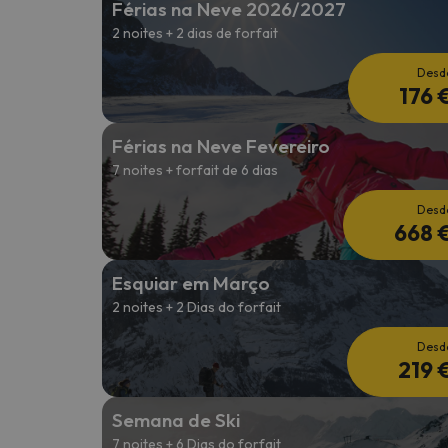
Férias na Neve 2026/2027
2 noites + 2 dias de forfait
Bem, parece que o nosso Seeker perdeu o seu
Desd
176 
Férias na Neve Fevereiro
7 noites + forfait de 6 dias
Desd
668 
Esquiar em Março
2 noites + 2 Dias do forfait
Desd
219 
Semana de Ski
7 noites + 6 Dias do forfait