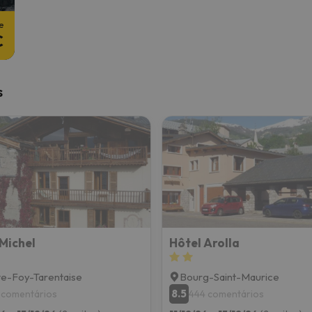
e
€
s
Michel
Hôtel Arolla
te-Foy-Tarentaise
Bourg-Saint-Maurice
8.5
 comentários
444 comentários