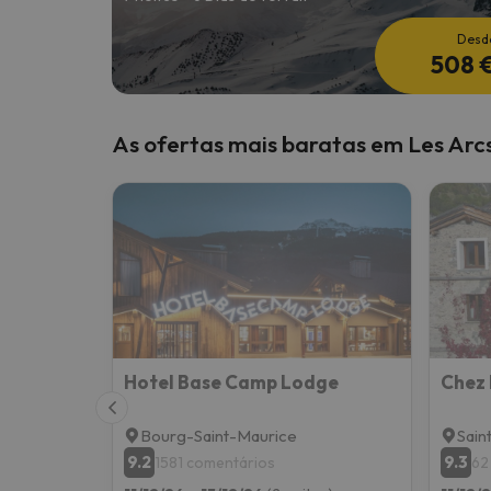
Desd
508 
As ofertas mais baratas em Les Arc
Hotel Base Camp Lodge
Chez 
Bourg-Saint-Maurice
Sain
9.2
9.3
1581 comentários
62