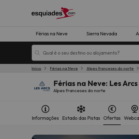
Férias na Neve
Sierra Nevada
A
Início
Férias na Neve
Alpes franceses do norte
Férias na neve
Hotéis de montan
Férias na Neve: Les Arcs
Alpes franceses do norte
Informações
Estado das Pistas
Ofertas
Webc
Oops, não encontramos nenhum resultado que 