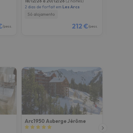
18/12/26 a 20/12/26
(2 noites)
11/12/26 a 
2 dias de forfait em
Les Arcs
2 dias de f
Só alojamento
Só alojam
€
212 €
/pess.
/pess.
Arc1950 Auberge Jérôme