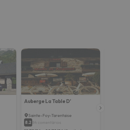
Auberge La Table D'
Hotel An
Sainte-Foy-Tarentaise
Bourg-Sa
8.2
8.8
84 comentários
800 co