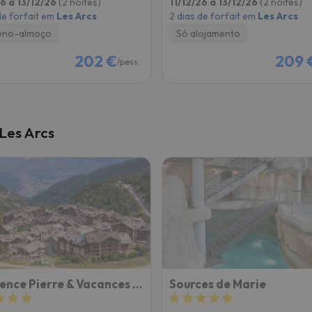
26 a 13/12/26
(2 noites)
11/12/26 a 13/12/26
(2 noites)
de forfait em
Les Arcs
2 dias de forfait em
Les Arcs
eno-almoço
Só alojamento
202 €
209 
/pess.
 Les Arcs
Résidence Pierre & Vacances Premium Arc 1950 Le Village
Sources de Marie