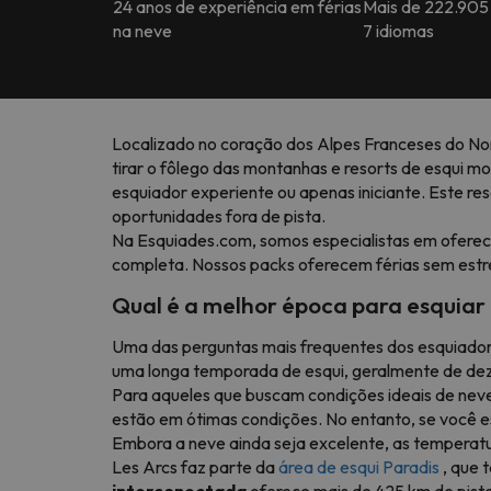
24 anos de experiência em férias
Mais de 222.905
na neve
7 idiomas
Localizado no coração dos Alpes Franceses do No
tirar o fôlego das montanhas e resorts de esqui m
esquiador experiente ou apenas iniciante. Este r
oportunidades fora de pista.
Na Esquiades.com, somos especialistas em ofere
completa. Nossos packs oferecem férias sem estre
Qual é a melhor época para esquiar
Uma das perguntas mais frequentes dos esquiado
uma longa temporada de esqui, geralmente de dez
Para aqueles que buscam condições ideais de nev
estão em ótimas condições. No entanto, se você es
Embora a neve ainda seja excelente, as temperatura
Les Arcs faz parte da
área de esqui Paradis
, que 
interconectada
oferece mais de 425 km de pist