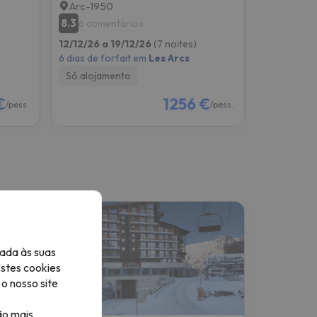
Arc-1950
8.3
6 comentários
12/12/26 a 19/12/26
(7 noites)
6 dias de forfait em
Les Arcs
Só alojamento
€
1256 €
/pess.
/pess.
ada às suas
Estes cookies
o nosso site
ão mais