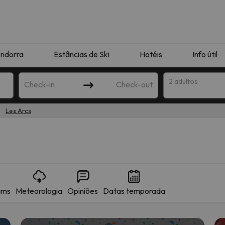
ndorra
Estâncias de Ski
Hotéis
Info útil
2 adultos
Check-in
Check-out
Les Arcs
ha
ams
Meteorologia
Opiniões
Datas temporada
corresponda à sua pesquisa. Tente modificar o destino.