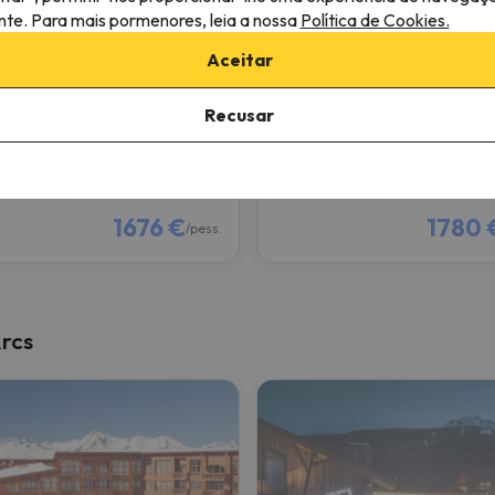
ante. Para mais pormenores, leia a nossa
Política de Cookies.
Bel Appartement spacieux 65m2 Les Arcs 1950
Aceitar
1950
Arc-1600
8.8
 comentários
426 comentários
Recusar
27 a 09/01/27
(7 noites)
02/01/27 a 09/01/27
(7 noites)
de forfait em
Les Arcs
6 dias de forfait em
Les Arcs
ojamento
Meia-pensão
1676 €
1780 
/pess.
Arcs