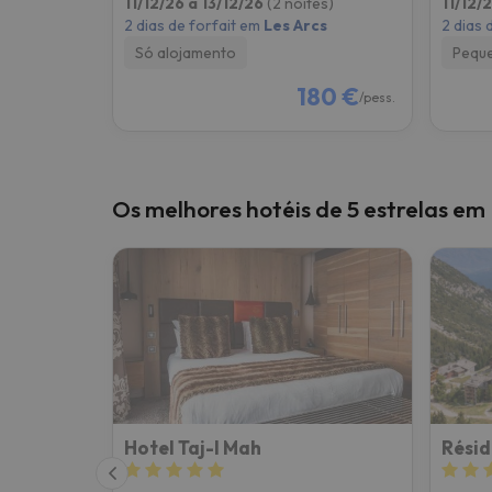
11/12/26 a 13/12/26
(2 noites)
11/12/
2 dias de forfait em
Les Arcs
2 dias 
Só alojamento
Pequ
180 €
/pess.
Os melhores hotéis de 5 estrelas em
Hotel Taj-I Mah