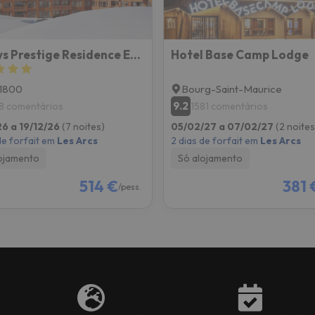
Odalys Prestige Residence Edenarc
Hotel Base Camp Lodge
-1800
Bourg-Saint-Maurice
9.2
8 comentários
1581 comentários
26 a 19/12/26
(7 noites)
05/02/27 a 07/02/27
(2 noites
de forfait em
Les Arcs
2 dias de forfait em
Les Arcs
ojamento
Só alojamento
514 €
381 
/pess.