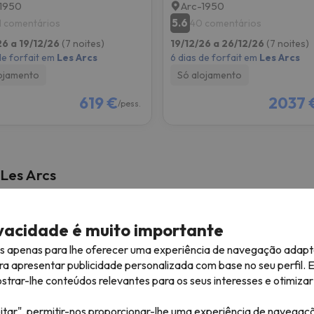
1950
Arc-1950
5.6
1 comentários
40 comentários
26 a 19/12/26
(7 noites)
19/12/26 a 26/12/26
(7 noites)
de forfait em
Les Arcs
6 dias de forfait em
Les Arcs
ojamento
Só alojamento
619 €
2037 
/pess.
 Les Arcs
ivacidade é muito importante
es apenas para lhe oferecer uma experiência de navegação adapt
ra apresentar publicidade personalizada com base no seu perfil. 
rar-lhe conteúdos relevantes para os seus interesses e otimizar 
itar", permitir-nos proporcionar-lhe uma experiência de navegaç