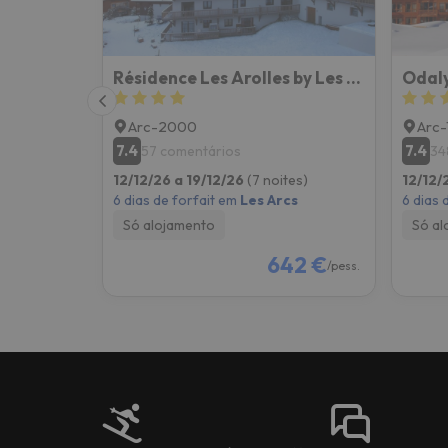
Résidence Les Arolles by Les Etincelles
Arc-2000
Arc
7.4
7.4
57 comentários
34
12/12/26 a 19/12/26
(7 noites)
12/12/
6 dias de forfait em
Les Arcs
6 dias 
Só alojamento
Só al
642 €
/pess.