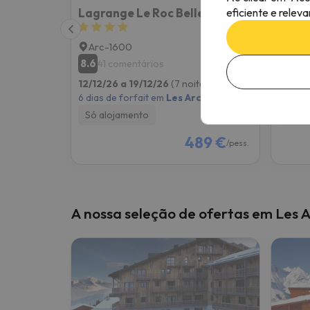
eficiente e relev
Lagrange Le Roc Belle Face
Arc-1600
Arc-
8.6
9.3
41 comentários
25
12/12/26 a 19/12/26
(7 noites)
02/01/
6 dias de forfait em
Les Arcs
6 dias 
Só alojamento
Só al
489 €
/pess.
A nossa seleção de ofertas em Les 