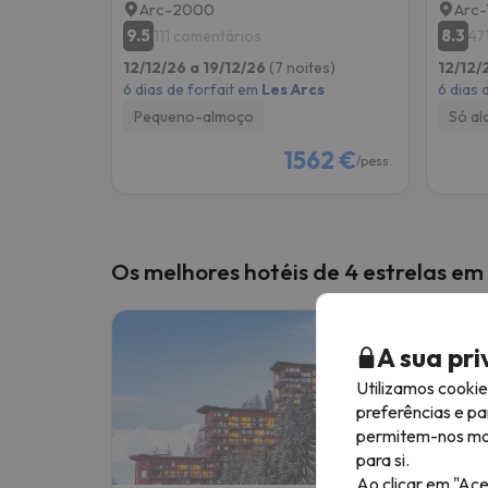
Arc-2000
Arc-
9.5
8.3
111 comentários
47
12/12/26 a 19/12/26
(7 noites)
12/12/
6 dias de forfait em
Les Arcs
6 dias 
Pequeno-almoço
Só al
1562 €
/pess.
Os melhores hotéis de 4 estrelas em
A sua pr
Utilizamos cooki
preferências e pa
permitem-nos most
para si.
Ao clicar em "Ace