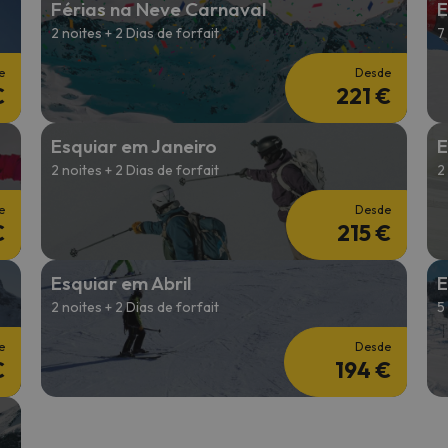
Férias na Neve Carnaval
E
2 noites + 2 Dias de forfait
7
 caminho. Assim que encontrar a sua bússola, estará de volta.
e
Desde
€
221 €
Esquiar em Janeiro
E
2 noites + 2 Dias de forfait
2
e
Desde
€
215 €
Esquiar em Abril
E
2 noites + 2 Dias de forfait
5
e
Desde
€
194 €