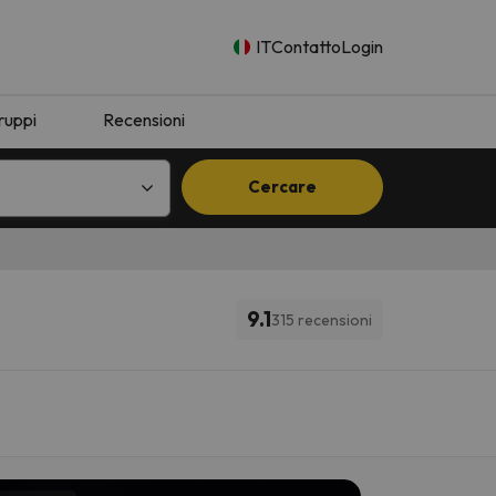
IT
Contatto
Login
ruppi
Recensioni
Cercare
9.1
315 recensioni