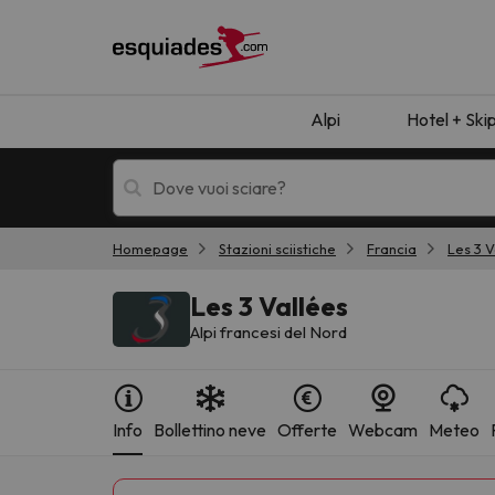
Alpi
Hotel + Ski
Homepage
Stazioni sciistiche
Francia
Les 3 V
Hotel + skipass
Hotel di montagn
Les 3 Vallées
Alpi francesi del Nord
Info
Bollettino neve
Offerte
Webcam
Meteo
Ops, non abbiamo trovato alcun risultato corr