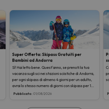
Super Offerta: Skipass Gratuiti per
P
Bambini ad Andorra
s
Sì! Hai letto bene. Quest'anno, se prenoti la tua
Ce
vacanza sugli sci nei stazioni sciistiche di Andorra,
p
per ogni skipass di almeno 4 giorni per un adulto,
sc
avrai lo stesso numero di giorni con skipass per 1
bambino totalmente GRATIS. Entra e scoprilo qui.
Pubblicato:
01/08/2026
P