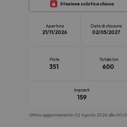
Stazione sciistica chiusa
Sembra che il nostro ricercatore abbia perso 
Apertura
Data di chiusura
21/11/2026
02/05/2027
Piste
Totale km
351
600
Impianti
159
Ultimo aggiornamento: 02 Agosto 2026 alle 00: