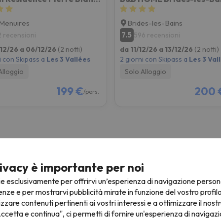
Menuires
Brides-les-Bains
7.5
2 recensioni
596 recensioni
12/26 a 06/12/26
(2 notti)
da 11/12/26 a 13/12/26
(2 notti)
i con Skipass a
Les 3 Vallées
2 giorni con Skipass a
Les 3 Val
Alloggio
Solo Alloggio
199 €
200 
/pers.
ivacy è importante per noi
Offerte Sci 26/27
N
ie esclusivamente per offrirvi un’esperienza di navigazione person
2 notti + 2 giorni con skipass
4
enze e per mostrarvi pubblicità mirate in funzione del vostro profil
izzare contenuti pertinenti ai vostri interessi e a ottimizzare il nostr
a
Da
€
216 €
ccetta e continua", ci permetti di fornire un'esperienza di navigazi