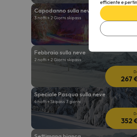
efficiente e perti
Capodanno sulla neve
3 notti + 2 Giorni skipass
D
513 
Febbraio sulla neve
2 notti + 2 Giorni skipass
D
267 
Speciale Pasqua sulla neve
4 notti + Skipass 3 giorni
D
352 
Settimana bianca