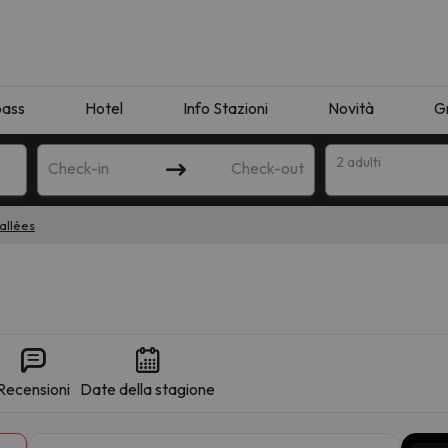
pass
Hotel
Info Stazioni
Novità
G
2 adulti
Check-in
Check-out
allées
a
Recensioni
Date della stagione
ispondente alla sua ricerca. Provare a modificare la destinazione.