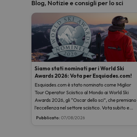
Blog, Notizie e consigli per lo sci
Siamo stati nominati per i World Ski
Awards 2026: Vota per Esquiades.com!
Esquiades.com è stato nominato come Miglior
Tour Operator Sciistico al Mondo ai World Ski
Awards 2026, gli “Oscar dello sci”, che premiano
l’eccellenza nel settore sciistico. Vota subito e
aiutaci a arrivare in cima!
Pubblicato:
07/08/2026