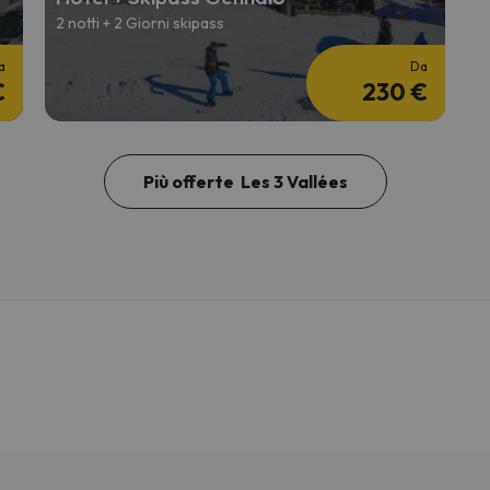
2 notti + 2 Giorni skipass
a
Da
€
230 €
Più offerte Les 3 Vallées