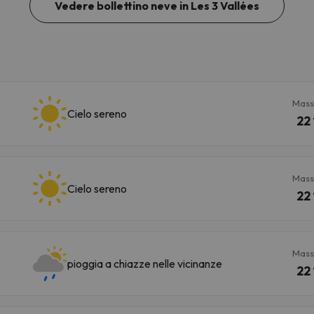
Vedere bollettino neve in Les 3 Vallées
Mass
Cielo sereno
22 
Mass
Cielo sereno
22 
Mass
pioggia a chiazze nelle vicinanze
22 