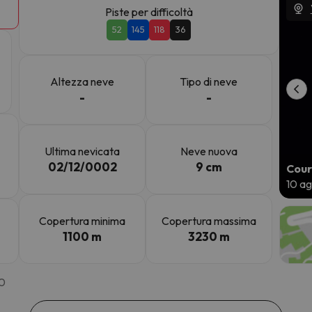
Piste per difficoltà
52
145
118
36
la strada. Non appena troverà la bussola, tornerà.
Altezza neve
Tipo di neve
-
-
Ultima nevicata
Neve nuova
02/12/0002
9 cm
Cour
10 a
Copertura minima
Copertura massima
1100 m
3230 m
00