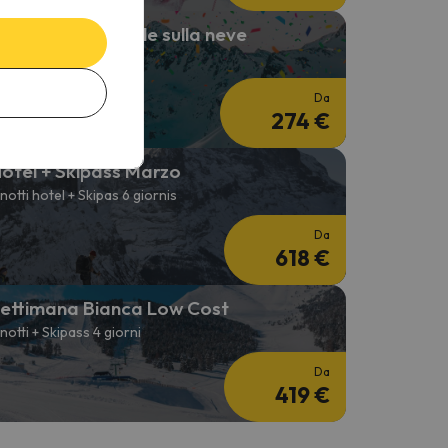
peciale Carnevale sulla neve
 notti + 2 Giorni skipass
Da
274 €
otel + Skipass Marzo
 notti hotel + Skipas 6 giornis
Da
618 €
ettimana Bianca Low Cost
 notti + Skipass 4 giorni
Da
419 €