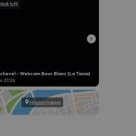
Vedi tutti
Vedi tutti
chevel - Webcam Bouc Blanc (La Tania)
Courchevel - 
go 2026
10 ago 2026
Mostra mappa