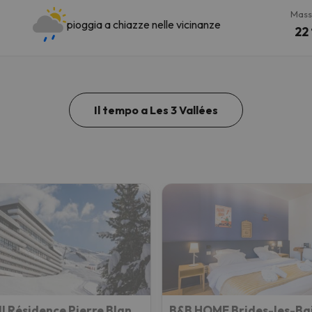
Mass
pioggia a chiazze nelle vicinanze
22 
Il tempo a Les 3 Vallées
Sowell Résidence Pierre Blanche