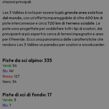
stazioni principali.
Les 3 Vallées è nota per essere la
più grande area sciistica
del mondo
, con un'offerta impareggiabile di oltre
600 km
di
piste interconnesse e circa
720 km di terreno sciabile
. Le
piste sono progettate per soddisfare tutti i tipi di sciatori, dai
principianti ai più esperti in cerca di terreni impegnativi e aree
per il freeride. Ecco una panoramica delle caratteristiche che
rendono Les 3 Vallées un paradiso per sciatori e snowboarder.
Piste da sci alpino: 335
Verdi:
56
Blu:
141
Rosso:
127
Nero: 34
Piste di sci di fondo: 17
Verde
: 3
Blu
: 7