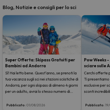
Blog, Notizie e consigli per lo sci
Super Offerta: Skipass Gratuiti per
Pow Weeks - S
Bambini ad Andorra
sciare sulle 
Sì! Hai letto bene. Quest'anno, se prenoti la
Cerchi offerte p
tua vacanza sugli sci nei stazioni sciistiche di
Ti presentiamo
Andorra, per ogni skipass di almeno 4 giorni
esclusive per sc
per un adulto, avrai lo stesso numero di
sconti incredibili
giorni con skipass per 1 bambino totalmente
GRATIS. Entra e scoprilo qui.
Pubblicato:
01/08/2026
Pubblicato:
19