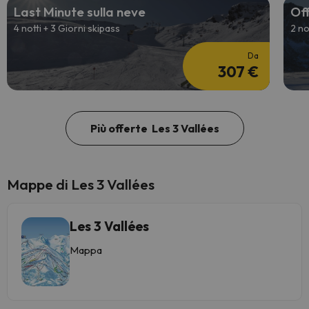
Last Minute sulla neve
Off
4 notti + 3 Giorni skipass
2 no
Da
307 €
Più offerte Les 3 Vallées
Mappe di Les 3 Vallées
Les 3 Vallées
Mappa