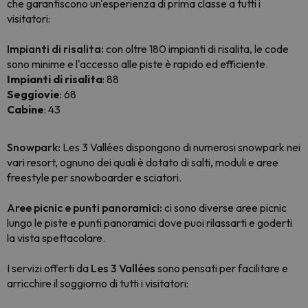
che garantiscono un'esperienza di prima classe a tutti i
visitatori:
Impianti di risalita:
con oltre 180 impianti di risalita, le code
sono minime e l'accesso alle piste è rapido ed efficiente.
Impianti di risalita
: 88
Seggiovie
: 68
Cabine
: 43
Snowpark:
Les 3 Vallées dispongono di numerosi snowpark nei
vari resort, ognuno dei quali è dotato di salti, moduli e aree
freestyle per snowboarder e sciatori.
Aree picnic e punti panoramici:
ci sono diverse aree picnic
lungo le piste e punti panoramici dove puoi rilassarti e goderti
la vista spettacolare.
I servizi offerti da
Les 3 Vallées
sono pensati per facilitare e
arricchire il soggiorno di tutti i visitatori: