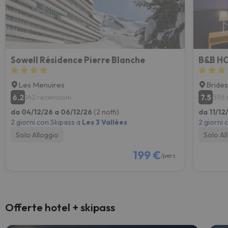
Sowell Résidence Pierre Blanche
B&B HO
Les Menuires
Brides
6.2
7.5
142 recensioni
596 
da 04/12/26 a 06/12/26
(2 notti)
da 11/12
2 giorni con Skipass a
Les 3 Vallées
2 giorni 
Solo Alloggio
Solo Al
199 €
/pers.
Offerte hotel + skipass