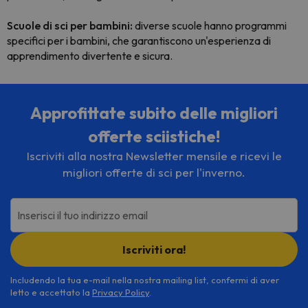
Scuole di sci per bambini:
diverse scuole hanno programmi
specifici per i bambini, che garantiscono un'esperienza di
apprendimento divertente e sicura.
Approfittate subito delle migliori
offerte sciistiche!
Iscriviti alla nostra Newsletter mensile e ricevi le
migliori offerte di sci per l'inverno.
Inserisci il tuo indirizzo email
Iscriviti ora!
Includendo la tua e-mail nella nostra mailing list, confermi di aver
letto e accettato la
Privacy Policy
.