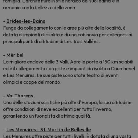
famiglia. L'architettura in stile nordico dei suoi edifici è in
armonia con la bellezza della zona.
-
Brides-les-Bains
Funge da collegamento con le aree più alte della località, è
dotata di impianti di risalita e di una cabinovia per collegarsi ai
principali punti di altitudine di Les Trois Vallées.
-
Méribel
La migliore enclave delle 3 Valli. Apre le porte a 150 km sciabili
ed è il collegamento con piste e impianti di risalita a Courchevel
e Les Menuires. Le sue piste sono state teatro di eventi
olimpici e coppe del mondo.
-
Val Thorens
Una delle stazioni sciistiche più alte d'Europa, la sua altitudine
offre condizioni di neve eccellenti per tutto l'inverno,
garantendo un fuoripista di ottima qualità.
-
Les Menuires - St. Martin de Belleville
Les Menuires offre piste per tutti i livelli. È dotata di una vasta