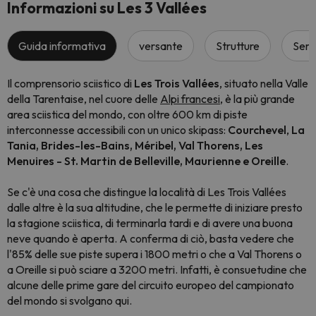
Informazioni su Les 3 Vallées
Guida informativa
versante
Strutture
Servi
Il comprensorio sciistico di
Les Trois Vallées
, situato nella Valle
della Tarentaise, nel cuore delle
Alpi francesi
, è la più grande
area sciistica del mondo, con oltre 600 km di piste
interconnesse accessibili con un unico skipass:
Courchevel
,
La
Tania, Brides-les-Bains, Méribel, Val Thorens, Les
Menuires - St. Martin de Belleville, Maurienne e Oreille
.
Se c'è una cosa che distingue la località di Les Trois Vallées
dalle altre è la sua altitudine, che le permette di iniziare presto
la stagione sciistica, di terminarla tardi e di avere una buona
neve quando è aperta. A conferma di ciò, basta vedere che
l'85% delle sue piste supera i 1800 metri o che a Val Thorens o
a Oreille si può sciare a 3200 metri. Infatti, è consuetudine che
alcune delle prime gare del circuito europeo del campionato
del mondo si svolgano qui.