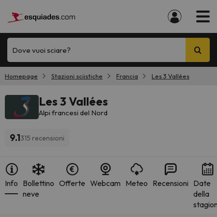
Dove vuoi sciare?
Homepage
Stazioni sciistiche
Francia
Les 3 Vallées
Les 3 Vallées
Alpi francesi del Nord
9.1
315 recensioni
Info
Bollettino
Offerte
Webcam
Meteo
Recensioni
Date
neve
della
stagio