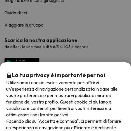
Blog, notizie e consigli sugli sci
Guida di sci
Viaggiare in gruppo
Scarica la nostra applicazione
Ha ottenuto una media di 4,6/5 su iOS e Android.
La tua privacy è importante per noi
Utilizziamo i cookie esclusivamente per offrirvi
un’esperienza di navigazione personalizzata in base alle
vostre preferenze e per mostrarvi pubblicità mirate in
funzione del vostro profilo. Questi cookie ci aiutano a
visualizzare contenuti pertinenti ai vostri interessi e a
Metodi di pagamento disponibili
ottimizzare il nostro sito per voi.
Facendo clic su "Accetta e continua", ci permetti di fornire
un'esperienza di navigazione più efficiente e pertinente.