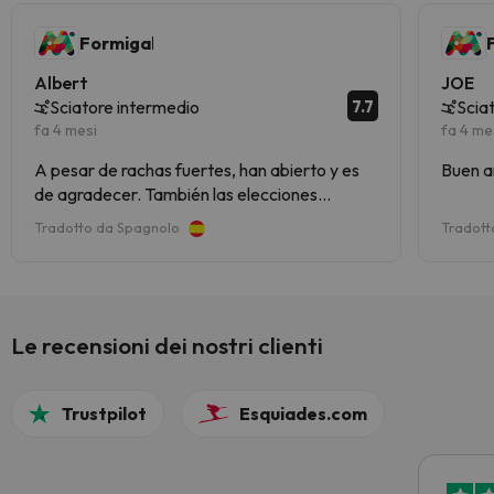
Formigal
Albert
JOE
7.7
Sciatore intermedio
Scia
fa 4 mesi
fa 4 me
A pesar de rachas fuertes, han abierto y es
Buen a
de agradecer. También las elecciones
durante las mañanas favorecieron prolongar
Tradotto da Spagnolo
Tradott
la jornada, con algo de suerte. Al retornar,
había varios remontes cerrados y difícil
tránsito.
Le recensioni dei nostri clienti
Trustpilot
Esquiades.com