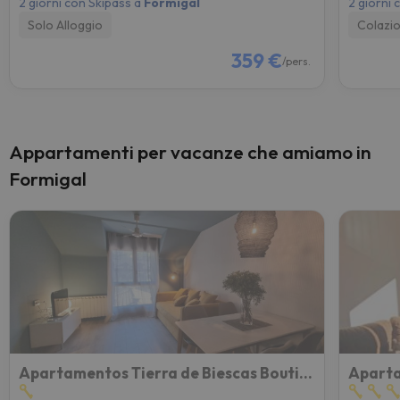
2 giorni con Skipass a
Formigal
2 giorni 
Solo Alloggio
Colazi
359 €
/pers.
Appartamenti per vacanze che amiamo in
Formigal
Apartamentos Tierra de Biescas Boutique
Aparta