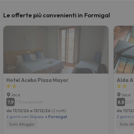
Le offerte più convenienti in Formigal
Hotel Acebo Plaza Mayor
Alda A
Jaca
Jaca
7.9
8.8
775 recensioni
1257
da 11/12/26 a 13/12/26
(2 notti)
da 11/12
2 giorni con Skipass a
Formigal
2 giorni 
Solo Alloggio
Solo Al