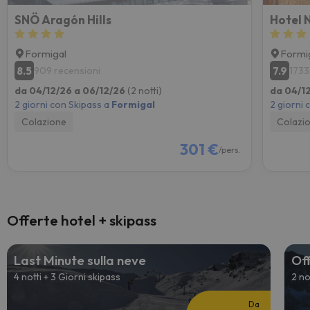
SNÖ Aragón Hills
Hotel 
Formigal
Formi
8.5
7.9
909 recensioni
1733
da 04/12/26 a 06/12/26
(2 notti)
da 04/1
2 giorni con Skipass a
Formigal
2 giorni 
Colazione
Colazi
301 €
/pers.
Offerte hotel + skipass
Last Minute sulla neve
Off
4 notti + 3 Giorni skipass
2 no
Da