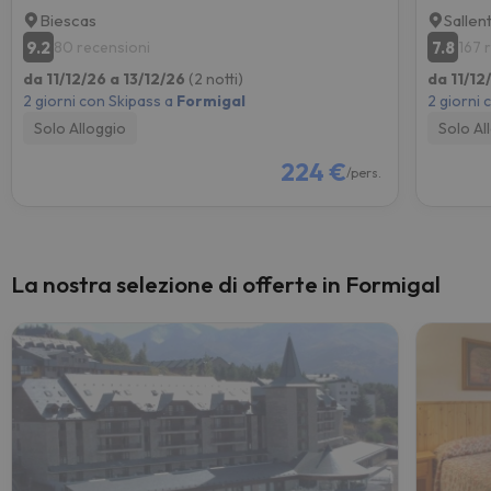
Biescas
Sallen
9.2
7.8
80 recensioni
167 
da 11/12/26 a 13/12/26
(2 notti)
da 11/12
2 giorni con Skipass a
Formigal
2 giorni 
Solo Alloggio
Solo Al
224 €
/pers.
La nostra selezione di offerte in Formigal