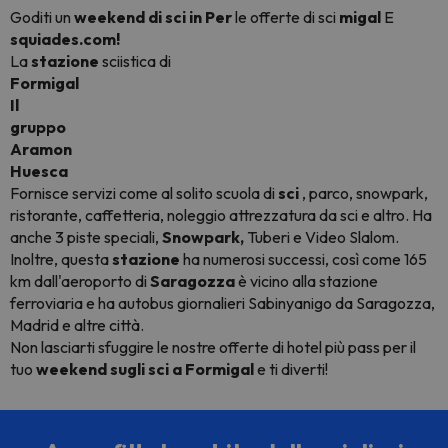
Goditi un
weekend di sci in
Per
le offerte di sci
migal
E
squiades.com!
La
stazione
sciistica di
Formigal
Il
gruppo
Aramon
Huesca
Fornisce servizi come al solito scuola di
sci
,
parco, snowpark,
ristorante, caffetteria, noleggio attrezzatura da sci e altro. Ha
anche 3 piste speciali,
Snowpark,
Tuberi e Video Slalom.
Inoltre, questa
stazione
ha numerosi successi, così come 165
km dall'aeroporto di
Saragozza
è vicino alla stazione
ferroviaria e ha autobus giornalieri Sabinyanigo da Saragozza,
Madrid e altre città.
Non lasciarti sfuggire le nostre offerte di
hotel
più pass per il
tuo
weekend sugli sci a Formigal
e ti diverti!