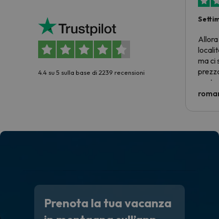
Setti
Allora
locali
ma ci 
prezzo
4.4 su 5 sulla base di 2239 recensioni
nostra 
econom
roman
costre
voluto
per 6 g
paghi 
Prenota la tua vacanza