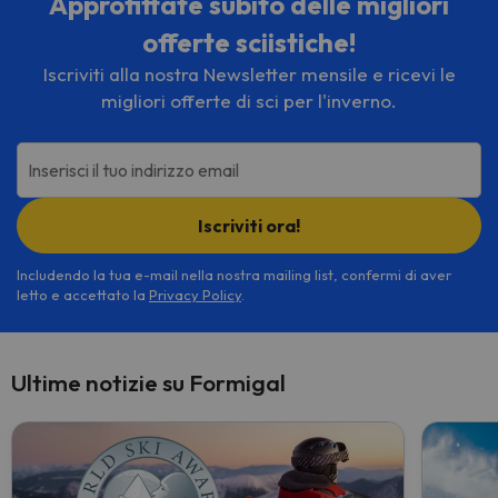
Approfittate subito delle migliori
offerte sciistiche!
Iscriviti alla nostra Newsletter mensile e ricevi le
migliori offerte di sci per l'inverno.
Inserisci il tuo indirizzo email
Iscriviti ora!
Includendo la tua e-mail nella nostra mailing list, confermi di aver
letto e accettato la
Privacy Policy
.
Ultime notizie su Formigal