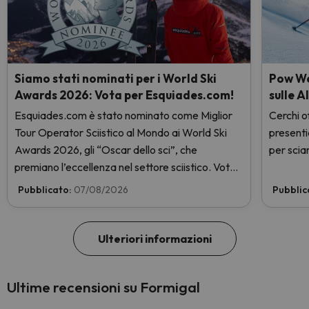
Siamo stati nominati per i World Ski
Pow Wee
Awards 2026: Vota per Esquiades.com!
sulle A
Esquiades.com è stato nominato come Miglior
Cerchi of
Tour Operator Sciistico al Mondo ai World Ski
presenti
Awards 2026, gli “Oscar dello sci”, che
per sciar
premiano l’eccellenza nel settore sciistico. Vota
subito e aiutaci a arrivare in cima!
Pubblicato:
07/08/2026
Pubblic
Ulteriori informazioni
Ultime recensioni su Formigal