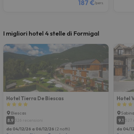
187 €
/pers.
I migliori hotel 4 stelle di Formigal
Hotel Tierra De Biescas
Hotel V
Biescas
Sabin
8.9
9.1
326 recensioni
527 
da 04/12/26 a 06/12/26
(2 notti)
da 04/1