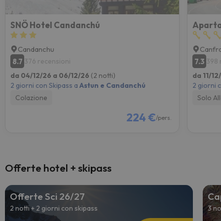
SNÖ Hotel Candanchú
Apart
Candanchu
Canfr
8.7
7.3
376 recensioni
398 
da 04/12/26 a 06/12/26
(2 notti)
da 11/12
2 giorni con Skipass a
Astun e Candanchú
2 giorni 
Colazione
Solo Al
224 €
/pers.
Offerte hotel + skipass
Offerte Sci 26/27
Ca
2 notti + 2 giorni con skipass
3 no