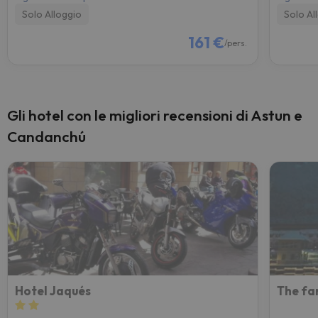
Solo Alloggio
Solo Al
161 €
/pers.
Gli hotel con le migliori recensioni di Astun e
Candanchú
Hotel Jaqués
The fa