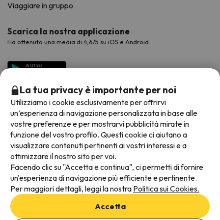
Viaggiare in gruppo
Scarica la nostra applicazione
Ha ottenuto una media di 4,6/5 su iOS e Android.
La tua privacy è importante per noi
Utilizziamo i cookie esclusivamente per offrirvi
un’esperienza di navigazione personalizzata in base alle
vostre preferenze e per mostrarvi pubblicità mirate in
funzione del vostro profilo. Questi cookie ci aiutano a
visualizzare contenuti pertinenti ai vostri interessi e a
Metodi di pagamento disponibili
ottimizzare il nostro sito per voi.
Facendo clic su "Accetta e continua", ci permetti di fornire
un'esperienza di navigazione più efficiente e pertinente.
Per maggiori dettagli, leggi la nostra
Politica sui Cookies.
Termini e condizioni generali
Accetta
Protezione dei dati