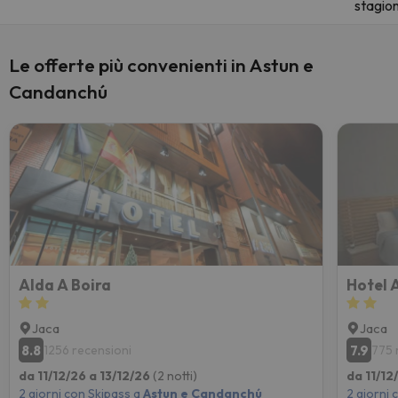
stagio
Le offerte più convenienti in Astun e
Candanchú
Alda A Boira
Hotel 
Jaca
Jaca
8.8
7.9
1256 recensioni
775 
da 11/12/26 a 13/12/26
(2 notti)
da 11/12
2 giorni con Skipass a
Astun e Candanchú
2 giorni 