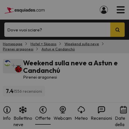
Dove vuoi sciare?
Homepage
Hotel + Skipass
Weekend sulla neve
Pirenei aragonesi
Astun e Candanchú
Weekend sulla neve a Astun e
Candanchú
Pirenei aragonesi
7.4
1556 recensioni
Info
Bollettino
Offerte
Webcam
Meteo
Recensioni
Date
neve
della