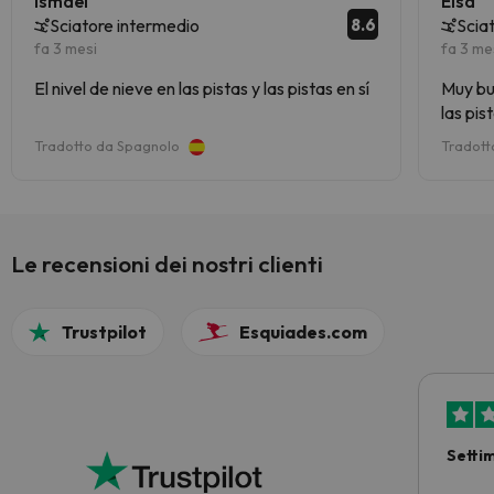
Ismael
Elsa
8.6
Sciatore intermedio
Scia
fa 3 mesi
fa 3 me
El nivel de nieve en las pistas y las pistas en sí
Muy buen acess
las pis
Tradotto da Spagnolo
Tradott
Le recensioni dei nostri clienti
Trustpilot
Esquiades.com
Setti