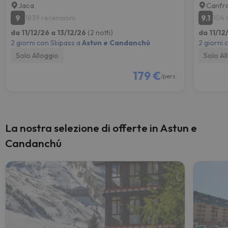
Jaca
Canfr
9
9.1
1839 recensioni
104 
da 11/12/26 a 13/12/26
(2 notti)
da 11/12
2 giorni con Skipass a
Astun e Candanchú
2 giorni 
Solo Alloggio
Solo Al
179 €
/pers.
La nostra selezione di offerte in Astun e
Candanchú