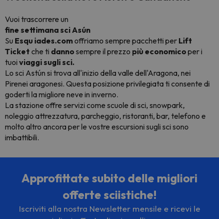
Vuoi trascorrere un
fine settimana sci Asún
Su
Esqu
iades.com
offriamo sempre pacchetti
per
Lift
Ticket
che ti
danno
sempre
il prezzo
più economico
per i
tuoi
viaggi sugli sci.
Lo sci Astún si trova all'inizio della valle dell'Aragona, nei
Pirenei aragonesi. Questa posizione privilegiata ti consente di
goderti la migliore neve in inverno.
La stazione offre servizi come scuole di sci, snowpark,
noleggio attrezzatura, parcheggio, ristoranti, bar, telefono e
molto altro ancora per le vostre escursioni sugli sci sono
imbattibili.
Approfittate subito delle migliori
offerte sciistiche!
Iscriviti alla nostra Newsletter mensile e ricevi le