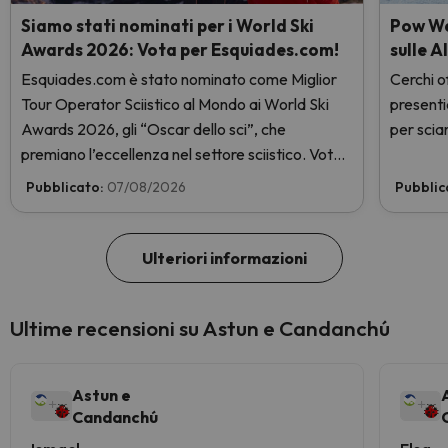
Siamo stati nominati per i World Ski
Pow Wee
Awards 2026: Vota per Esquiades.com!
sulle A
Esquiades.com è stato nominato come Miglior
Cerchi of
Tour Operator Sciistico al Mondo ai World Ski
presenti
Awards 2026, gli “Oscar dello sci”, che
per sciar
premiano l’eccellenza nel settore sciistico. Vota
subito e aiutaci a arrivare in cima!
Pubblicato:
07/08/2026
Pubblic
Ulteriori informazioni
Ultime recensioni su Astun e Candanchú
Astun e
Candanchú