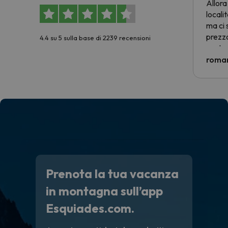
Allora
locali
ma ci 
prezzo
4.4 su 5 sulla base di 2239 recensioni
nostra 
econom
roman
costre
voluto
per 6 g
paghi 
Prenota la tua vacanza
in montagna sull’app
Esquiades.com.