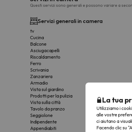
Questi servizi sono generali e possono variare a secon
Servizi generali in camera
tv
Cucina
Balcone
Asciugacapelli
Riscaldamento
Ferro
Scrivania
Zanzariera
Armadio
Vista sul giardino
Prodotti per la pulizia
La tua pr
Vista sulla città
Utilizziamo i cook
Tavolo da pranzo
alle vostre prefer
Seggiolone
ci aiutano a visual
Indipendente
Facendo clic su "A
Appendiabiti