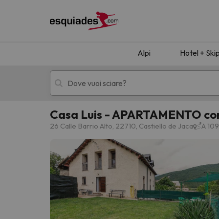
Alpi
Hotel + Ski
Casa Luis - APARTAMENTO co
Hotel + skipass
Hotel di montagn
26 Calle Barrio Alto, 22710, Castiello de Jaca
A 109
Ops, non abbiamo trovato alcun risultato corr