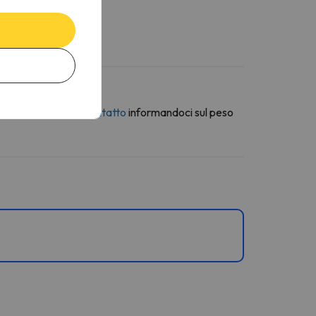
erso la
modulo di contatto
informandoci sul peso