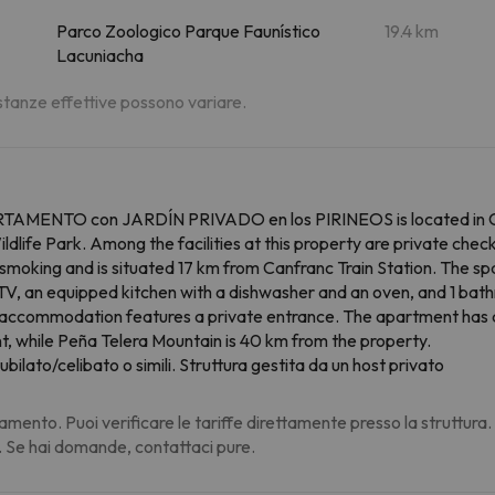
Parco Zoologico Parque Faunístico
19.4 km
Lacuniacha
distanze effettive possono variare.
PARTAMENTO con JARDÍN PRIVADO en los PIRINEOS is located in Ca
life Park. Among the facilities at this property are private check
-smoking and is situated 17 km from Canfranc Train Station. The 
 TV, an equipped kitchen with a dishwasher and an oven, and 1 bath
e accommodation features a private entrance. The apartment has a
t, while Peña Telera Mountain is 40 km from the property.
ubilato/celibato o simili. Struttura gestita da un host privato
amento. Puoi verificare le tariffe direttamente presso la struttura
. Se hai domande, contattaci pure.