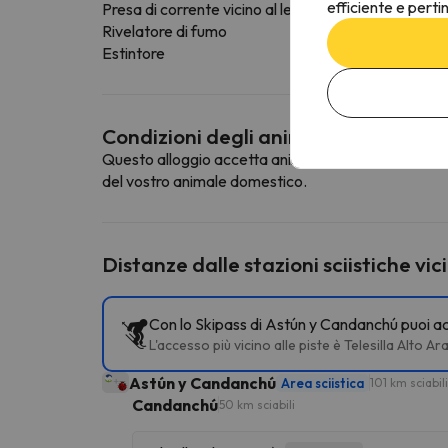
efficiente e perti
Presa di corrente vicino al letto
Rivelatore di fumo
Estintore
Condizioni degli animali domestici
Questo alloggio accetta animali domestici. Per cons
del vostro animale domestico.
Distanze dalle stazioni sciistiche vic
Con lo Skipass di Astún y Candanchú puoi acce
L'accesso più vicino alle piste è Telesilla Alt
Astún y Candanchú
Area sciistica
101 km sciabili
Candanchú
50 km sciabili