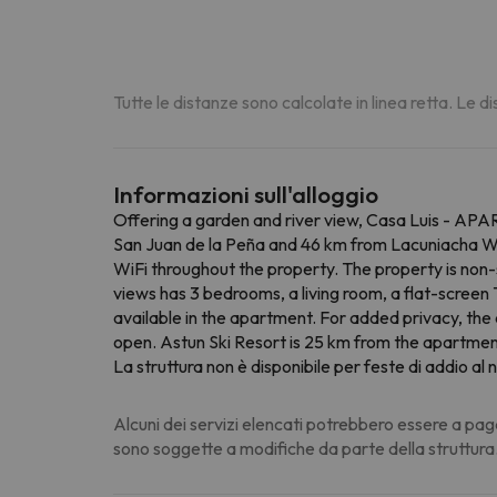
Tutte le distanze sono calcolate in linea retta. Le 
Informazioni sull'alloggio
Offering a garden and river view, Casa Luis - A
San Juan de la Peña and 46 km from Lacuniacha Wild
WiFi throughout the property. The property is non
views has 3 bedrooms, a living room, a flat-screen
available in the apartment. For added privacy, th
open. Astun Ski Resort is 25 km from the apartmen
La struttura non è disponibile per feste di addio al n
Alcuni dei servizi elencati potrebbero essere a pag
sono soggette a modifiche da parte della struttura