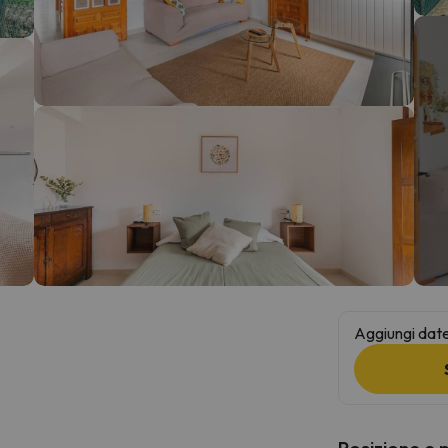
la strada. Non appena troverà la bussola, tornerà.
Aggiungi date 
Posizione e 