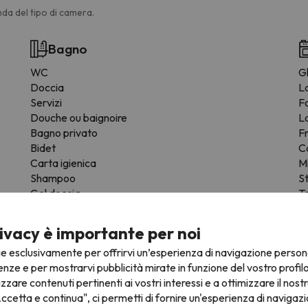
da del tipo di camera.
Bagno
WC
Gl
Doccia
L
Servizi
F
Douche ou baignoire
L
Bagno privato
F
Bidet
C
Carta igienica
M
Shampoo
S
Gel doccia
T
St
Z
ivacy è importante per noi
ie esclusivamente per offrirvi un’esperienza di navigazione person
enze e per mostrarvi pubblicità mirate in funzione del vostro profil
izzare contenuti pertinenti ai vostri interessi e a ottimizzare il nostr
ccetta e continua", ci permetti di fornire un'esperienza di navigazi