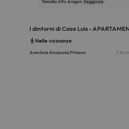
Telesilla Alto Aragón
Seggiovia
I dintorni di Casa Luis - APARTA
Nelle vicinanze
Aventura Amazonia Pirineos
3.8 k