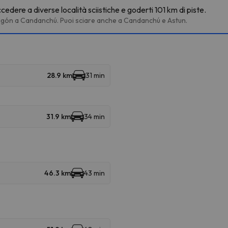
dere a diverse località sciistiche e goderti 101 km di piste.
o Aragón a Candanchú. Puoi sciare anche a Candanchú e Astun.
28.9 km
31 min
31.9 km
34 min
46.3 km
43 min