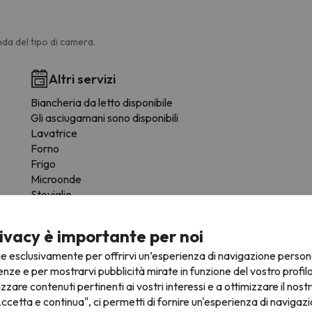
da del tipo di camera.
Altri servizi
Biancheria da letto disponibile
Gli asciugamani sono disponibili
Lavatrice
Forno
Frigo
Microonde
Stoviglie
utensili da cucina
Tavoli / Sedie
ivacy è importante per noi
ie esclusivamente per offrirvi un’esperienza di navigazione person
enze e per mostrarvi pubblicità mirate in funzione del vostro profil
izzare contenuti pertinenti ai vostri interessi e a ottimizzare il nostr
ccetta e continua", ci permetti di fornire un'esperienza di navigazi