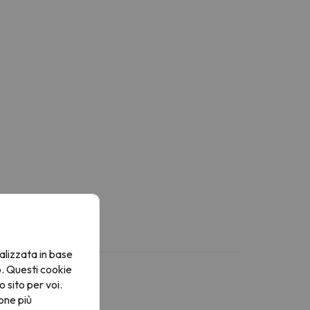
alizzata in base
o. Questi cookie
o sito per voi.
one più