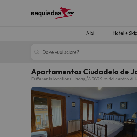
Alpi
Hotel + Ski
Apartamentos Ciudadela de J
Hotel + skipass
Hotel di montagn
Differents locations, Jaca
A 383.9 m dal centro di 
Ops, non abbiamo trovato alcun risultato corr