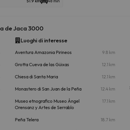
51.9 km
48 min
la de Jaca 3000
Luoghi di interesse
m
Aventura Amazonia Pirineos
9.8 km
m
Grotta Cueva de las Güixas
12.1 km
m
Chiesa di Santa Maria
12.1 km
m
Monastero di San Juan de la Peña
12.4 km
Museo etnografico Museo Ángel
17.1 km
Orensanz y Artes de Serrablo
Peña Telera
18.7 km