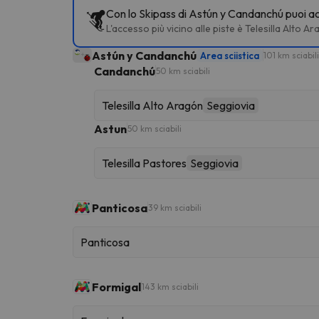
Con lo Skipass di Astún y Candanchú puoi acce
L'accesso più vicino alle piste è Telesilla Alt
Astún y Candanchú
Area sciistica
101 km sciabili
Candanchú
50 km sciabili
Telesilla Alto Aragón
Seggiovia
Astun
50 km sciabili
Telesilla Pastores
Seggiovia
Panticosa
39 km sciabili
Panticosa
Formigal
143 km sciabili