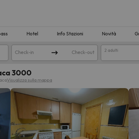
pass
Hotel
Info Stazioni
Novità
G
2 adulti
Check-in
Check-out
aca 3000
a
Jaca
Visualizza sulla mappa
ispondente alla sua ricerca. Provare a modificare la destinazione.