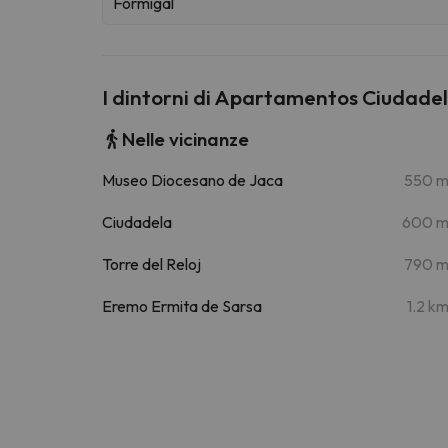
Formigal
I dintorni di Apartamentos Ciudade
Nelle vicinanze
Museo Diocesano de Jaca
550 
Ciudadela
600 
Torre del Reloj
790 
Eremo Ermita de Sarsa
1.2 k