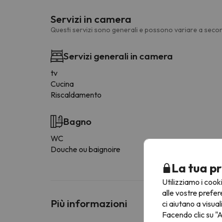
Servizi in camera
Questi servizi sono generali e possono variare a secon
Servizi generali in camera
tv
Cucina
Riscaldamento
Bagno
WC
Douche ou baignoire
La tua pr
Utilizziamo i cook
alle vostre prefer
Più informazioni
ci aiutano a visual
Facendo clic su "A