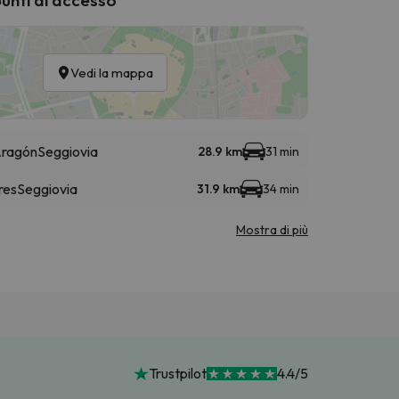
Vedi la mappa
 Aragón
Seggiovia
28.9 km
31 min
res
Seggiovia
31.9 km
34 min
Mostra di più
Trustpilot
4.4/5