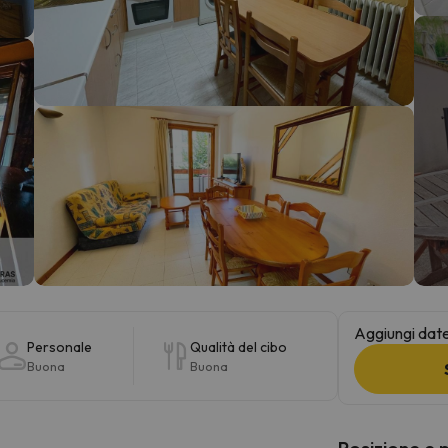
la strada. Non appena troverà la bussola, tornerà.
Aggiungi date 
Personale
Qualità del cibo
Buona
Buona
Posizione e 