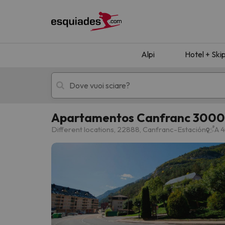
Alpi
Hotel + Ski
Apartamentos Canfranc 3000
Hotel + skipass
Hotel di montagn
Different locations, 22888, Canfranc-Estación
A 4
Ops, non abbiamo trovato alcun risultato corr