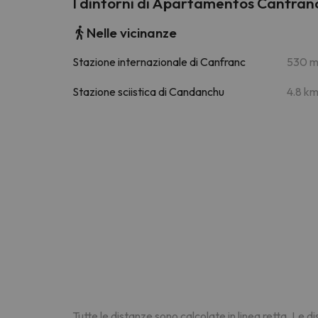
I dintorni di Apartamentos Canfra
Nelle vicinanze
Stazione internazionale di Canfranc
530 
Stazione sciistica di Candanchu
4.8 k
Tutte le distanze sono calcolate in linea retta. Le 