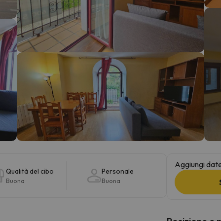
la strada. Non appena troverà la bussola, tornerà.
Aggiungi date 
Qualità del cibo
Personale
Buona
Buona
Posizione e 