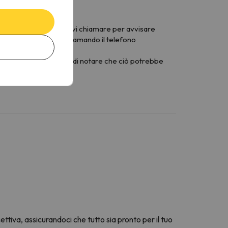
verete l'indirizzo). Devi chiamare per avvisare
te all'appartamento, chiamando il telefono
 previsto. Siete pregati di notare che ciò potrebbe
ttiva, assicurandoci che tutto sia pronto per il tuo