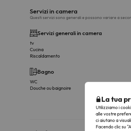
Servizi in camera
Questi servizi sono generali e possono variare a secon
Servizi generali in camera
tv
Cucina
Riscaldamento
Bagno
WC
Douche ou baignoire
La tua pr
Utilizziamo i cook
alle vostre prefer
ci aiutano a visual
Facendo clic su "A