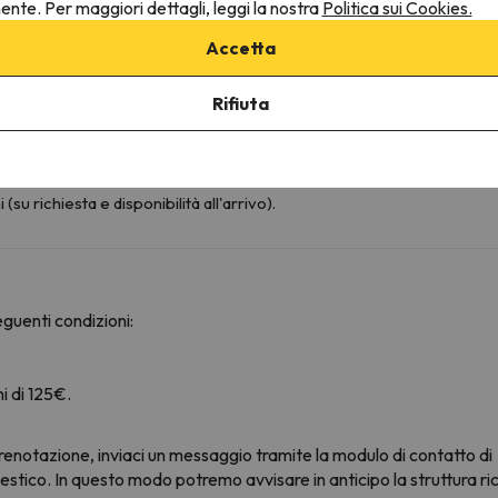
nente. Per maggiori dettagli, leggi la nostra
Politica sui Cookies.
Accetta
Ufficio degli Apartamentos 3000 a Jaca (nel voucher di conferma tro
. Se vuoi puoi anche fare il check-in online e puoi andare direttamen
Rifiuta
ovrete comunicare in anticipo alla struttura il vostro orario di arrivo
 credito).
u richiesta e disponibilità all'arrivo).
guenti condizioni:
i di 125€.
renotazione, inviaci un messaggio tramite la modulo di contatto di
stico. In questo modo potremo avvisare in anticipo la struttura rice