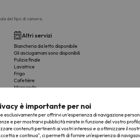
da del tipo di camera.
Altri servizi
Biancheria da letto disponibile
Gli asciugamani sono disponibili
Pulizia finale
Lavatrice
Frigo
Cafetière
Microonde
Tostapane
Stoviglie
ivacy è importante per noi
utensili da cucina
ie esclusivamente per offrirvi un’esperienza di navigazione person
Tavoli / Sedie
enze e per mostrarvi pubblicità mirate in funzione del vostro profil
izzare contenuti pertinenti ai vostri interessi e a ottimizzare il nostr
ccetta e continua", ci permetti di fornire un'esperienza di navigazi