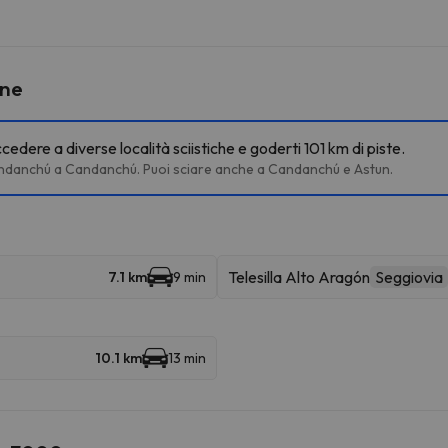
ine
dere a diverse località sciistiche e goderti 101 km di piste.
Candanchú a Candanchú. Puoi sciare anche a Candanchú e Astun.
Telesilla Alto Aragón
Seggiovia
7.1 km
9 min
10.1 km
13 min