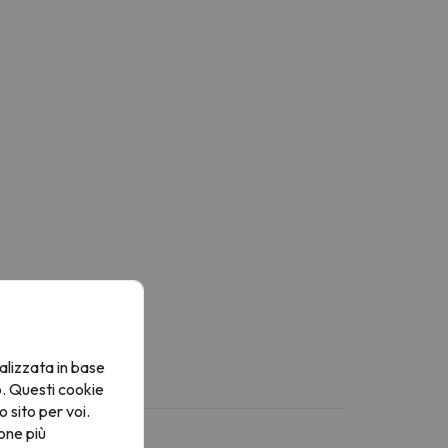
alizzata in base
o. Questi cookie
o sito per voi.
one più