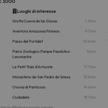
nc 3000
Luoghi di interesse
m
Grotta Cueva de las Güixas
7.3 km
m
Aventura Amazonia Pirineos
9.7 km
Passo del Portalet
10.4 km
Parco Zoologico Parque Faunístico
16 km
Lacuniacha
Le Petit Train d'Artouste
17.7 km
Monasterio de San Pedro de Siresa
19.5 km
Ovovia di Panticosa
19.6 km
Ciudadela
19.7 km
distanze effettive possono variare.