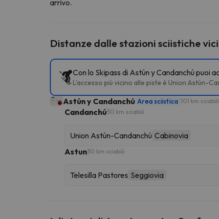
arrivo.
Distanze dalle stazioni sciistiche vic
Con lo Skipass di Astún y Candanchú puoi acce
L'accesso più vicino alle piste è Union Astún-
Astún y Candanchú
Area sciistica
101 km sciabili
Candanchú
50 km sciabili
Union Astún-Candanchú
Cabinovia
Astun
50 km sciabili
Telesilla Pastores
Seggiovia