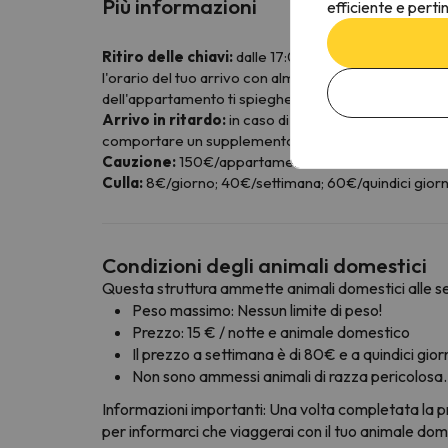
Più informazioni
efficiente e perti
Ritiro delle chiavi:
dalle 17:00 alle 20:00 presso l'
l'orario del tuo arrivo con almeno 24 ore di anticipo
dell'appartamento ti spiegheranno come fare :-)
Arrivo in ritardo:
in caso di arrivo dopo le 20:00, d
comportare un supplemento.
Cauzione:
150€/appartamento o studio (con carta di
Culla:
8€/giorno; 40€/settimana; 60€/quindici giorni (s
Condizioni degli animali domestici
Questa struttura ammette animali domestici alle se
Peso massimo: Nessun limite di peso!
Prezzo: 15 € / notte e animale domestico
Il prezzo a settimana è di 80€ e a quindici giorn
Non sono ammessi animali di razza pericolosa.
Informazioni importanti: Una volta completata la p
per informarci che viaggerai con il tuo animale dome