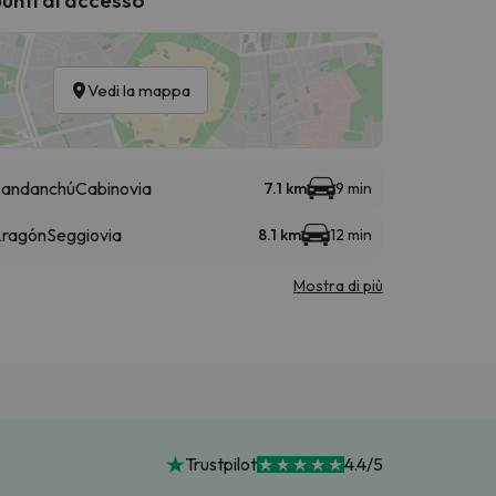
Vedi la mappa
Candanchú
Cabinovia
7.1 km
9 min
 Aragón
Seggiovia
8.1 km
12 min
Mostra di più
Trustpilot
4.4/5