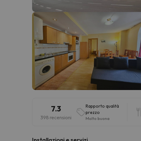
Sembra che il nostro ricercatore abbia perso 
Rapporto qualità
7.3
prezzo
398 recensioni
Molto buona
Installazioni e servizi