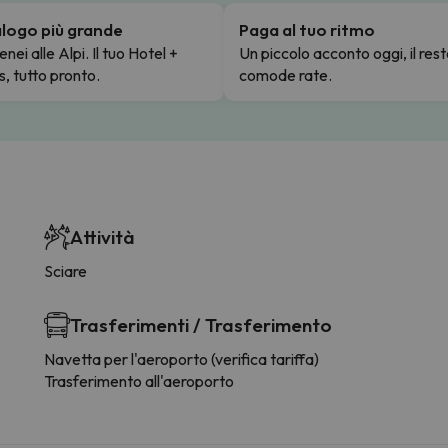
talogo più grande
Paga al tuo ritmo
enei alle Alpi. Il tuo Hotel +
Un piccolo acconto oggi, il rest
s, tutto pronto.
comode rate.
Attività
Sciare
Trasferimenti / Trasferimento
Navetta per l'aeroporto (verifica tariffa)
Trasferimento all'aeroporto