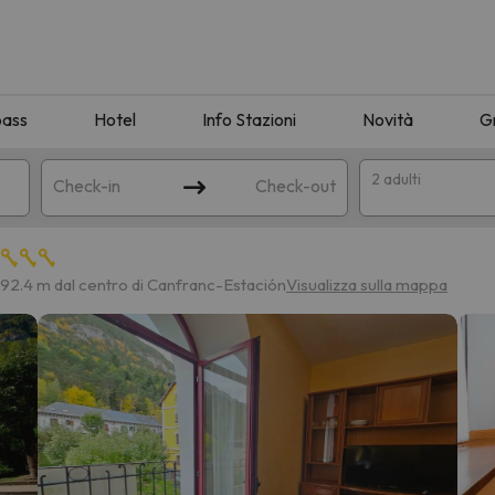
pass
Hotel
Info Stazioni
Novità
G
2 adulti
Check-in
Check-out
a
92.4 m dal centro di Canfranc-Estación
Visualizza sulla mappa
ispondente alla sua ricerca. Provare a modificare la destinazione.