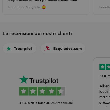
Tradotto da Spagnolo
Tradott
Le recensioni dei nostri clienti
Trustpilot
Esquiades.com
Setti
Allora
locali
ma ci 
prezzo
4.4 su 5 sulla base di 2239 recensioni
nostra 