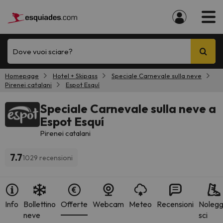
Dove vuoi sciare?
Homepage
Hotel + Skipass
Speciale Carnevale sulla neve
Pirenei catalani
Espot Esquí
Speciale Carnevale sulla neve a
Espot Esquí
Pirenei catalani
7.7
1029 recensioni
Info
Bollettino
Offerte
Webcam
Meteo
Recensioni
Nolegg
neve
sci