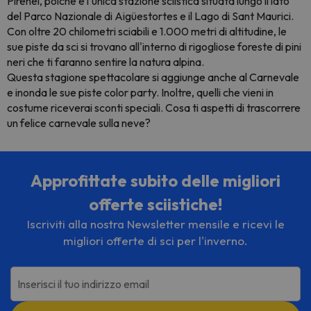
Pirenei, poiché è l'unica stazione sciistica situata lungo il lato
del Parco Nazionale di Aigüestortes e il Lago di Sant Maurici.
Con oltre 20 chilometri sciabili e 1.000 metri di altitudine, le
sue piste da sci si trovano all'interno di rigogliose foreste di pini
neri che ti faranno sentire la natura alpina.
Questa stagione spettacolare si aggiunge anche al Carnevale
e inonda le sue piste color party. Inoltre, quelli che vieni in
costume riceverai sconti speciali. Cosa ti aspetti di trascorrere
un felice carnevale sulla neve?
Approfittate subito delle migliori
offerte sciistiche!
Iscriviti alla nostra Newsletter mensile e ricevi le
migliori offerte di sci per l'inverno.
Inserisci il tuo indirizzo email