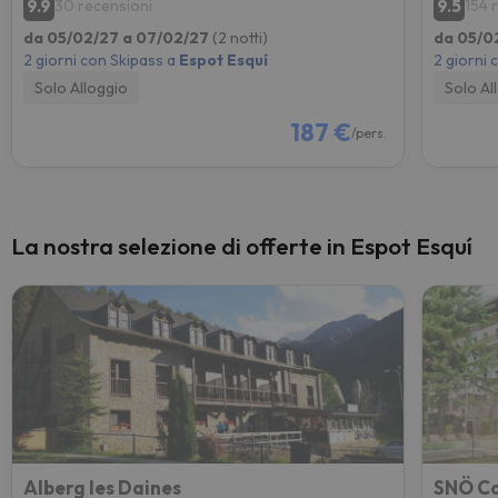
9.9
9.5
30 recensioni
154 
da 05/02/27 a 07/02/27
(2 notti)
da 05/0
2 giorni con Skipass a
Espot Esquí
2 giorni 
Solo Alloggio
Solo Al
187 €
/pers.
La nostra selezione di offerte in Espot Esquí
Alberg les Daines
SNÖ Co