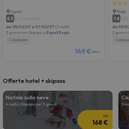
Espot
Rialp
8.3
7.8
231 recensioni
550 
da 05/02/27 a 07/02/27
(2 notti)
da 05/0
2 giorni con Skipass a
Espot Esquí
2 giorni 
Colazione
Colazi
149 €
/pers.
Offerte hotel + skipass
Natale sulla neve
Ca
4 notti + Skipass per 3 giorni
3 no
Da
168 €