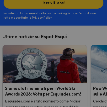
Iscriviti ora!
Includendo la tua e-mail nella nostra mailing list, confermi di aver
letto e accettato la
Privacy Policy
.
Ultime notizie su Espot Esquí
Siamo stati nominati per i World Ski
Pow Wee
Awards 2026: Vota per Esquiades.com!
sulle A
Esquiades.com è stato nominato come Miglior
Cerchi of