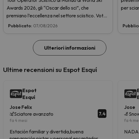
Tour Operator Sciistico al Mondo ai World Ski
presenti
Awards 2026, gli “Oscar dello sci”, che
per sciar
premiano l’eccellenza nel settore sciistico. Vota
subito e aiutaci a arrivare in cima!
Pubblicato:
07/08/2026
Pubblic
Ulteriori informazioni
Ultime recensioni su Espot Esquí
Espot
Esquí
Jose Felix
Jose
7.4
Sciatore avanzato
Snow
fa 4 mesi
fa 4 me
Estación familiar y divertida,buena
NADA
preparación pistas y personal encantador