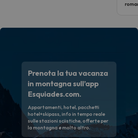
econom
roman
costre
voluto
per 6 g
paghi 
Prenota la tua vacanza
in montagna sull’app
Esquiades.com.
Appartamenti, hotel, pacchetti
hotel+skipass, info in tempo reale
sulle stazioni sciistiche, offerte per
la montagna e molto altro.