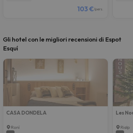
103 €
/pers.
Gli hotel con le migliori recensioni di Espot
Esquí
CASA DONDELA
Les No
Roní
Rialp