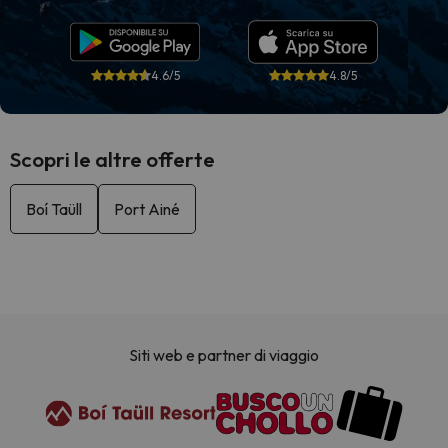
4.6/5
4.8/5
Scopri le altre offerte
Boí Taüll
Port Ainé
Siti web e partner di viaggio