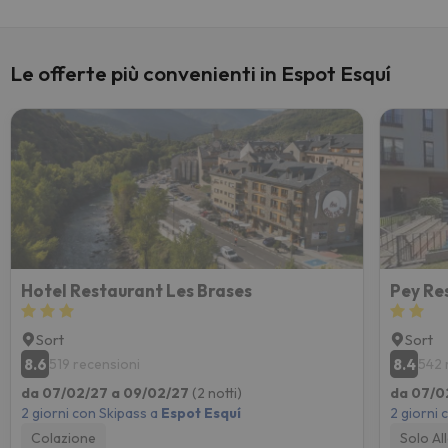
Le offerte più convenienti in Espot Esquí
Hotel Restaurant Les Brases
Pey Re
Sort
Sort
8.6
8.4
519 recensioni
542 
da 07/02/27 a 09/02/27
(2 notti)
da 07/0
2 giorni con Skipass a
Espot Esquí
2 giorni 
Colazione
Solo Al