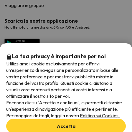
Viaggiare in gruppo
Scarica la nostra applicazione
Ha ottenuto una media di 4,6/5 su iOS e Android.
La tua privacy è importante per noi
Utilizziamo i cookie esclusivamente per offrirvi
un’esperienza di navigazione personalizzata in base alle
vostre preferenze e per mostrarvi pubblicità mirate in
funzione del vostro profilo. Questi cookie ci aiutano a
visualizzare contenuti pertinenti ai vostri interessi e a
Metodi di pagamento disponibili
ottimizzare il nostro sito per voi.
Facendo clic su "Accetta e continua", ci permetti di fornire
un'esperienza di navigazione più efficiente e pertinente.
Per maggiori dettagli, leggi la nostra
Politica sui Cookies.
Termini e condizioni generali
Accetta