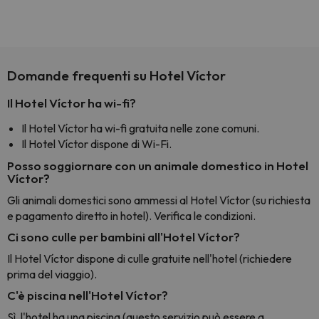
voluto
per 6 g
paghi 
Domande frequenti su Hotel Víctor
Il Hotel Víctor ha wi-fi?
Il Hotel Víctor ha wi-fi gratuita nelle zone comuni.
Il Hotel Víctor dispone di Wi-Fi.
Posso soggiornare con un animale domestico in Hotel
Víctor?
Gli animali domestici sono ammessi al Hotel Víctor (su richiesta
e pagamento diretto in hotel). Verifica le condizioni.
Ci sono culle per bambini all'Hotel Víctor?
Il Hotel Víctor dispone di culle gratuite nell'hotel (richiedere
prima del viaggio).
C'è piscina nell'Hotel Víctor?
Sì, l'hotel ha una piscina (questo servizio può essere a