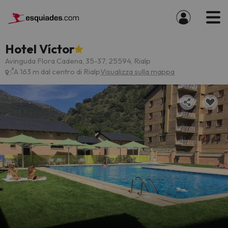
Hotel Víctor
Avinguda Flora Cadena, 35-37, 25594, Rialp
A 163 m dal centro di Rialp
Visualizza sulla mappa