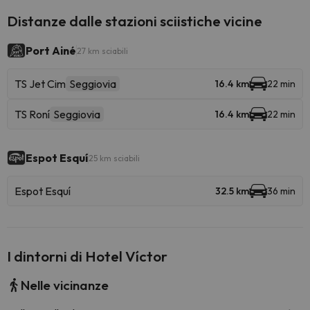
Distanze dalle stazioni sciistiche vicine
Port Ainé
27 km sciabili
TS Jet Cim
Seggiovia
16.4 km
22 min
TS Roní
Seggiovia
16.4 km
22 min
Espot Esquí
25 km sciabili
Espot Esquí
32.5 km
36 min
I dintorni di Hotel Víctor
Nelle vicinanze