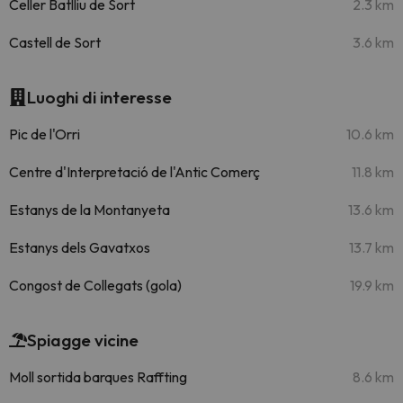
Celler Batlliu de Sort
2.3 km
Castell de Sort
3.6 km
Luoghi di interesse
Pic de l'Orri
10.6 km
Centre d'Interpretació de l'Antic Comerç
11.8 km
Estanys de la Montanyeta
13.6 km
Estanys dels Gavatxos
13.7 km
Congost de Collegats (gola)
19.9 km
Spiagge vicine
Moll sortida barques Raffting
8.6 km