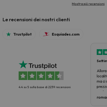
Mostra più recensioni
Le recensioni dei nostri clienti
Trustpilot
Esquiades.com
Setti
Allora
locali
ma ci 
prezzo
4.4 su 5 sulla base di 2239 recensioni
nostra 
econom
roman
costre