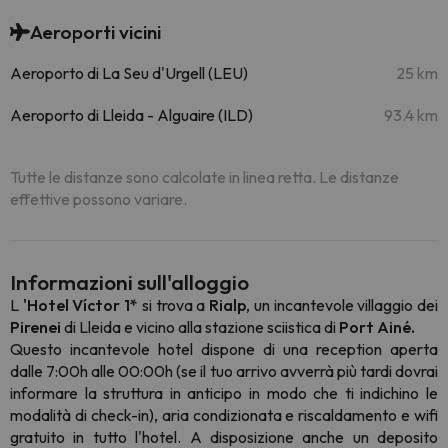
Aeroporti vicini
Aeroporto di La Seu d'Urgell (LEU)
25 km
Aeroporto di Lleida - Alguaire (ILD)
93.4 km
Tutte le distanze sono calcolate in linea retta. Le distanze
effettive possono variare.
Informazioni sull'alloggio
L
'Hotel Víctor 1*
si trova a
Rialp
, un incantevole villaggio dei
Pirenei
di Lleida e vicino alla stazione sciistica di
Port Ainé.
Questo incantevole hotel dispone di una reception aperta
dalle 7:00h alle 00:00h (se il tuo arrivo avverrà più tardi dovrai
informare la struttura in anticipo in modo che ti indichino le
modalità di check-in), aria condizionata e riscaldamento e wifi
gratuito in tutto l'hotel. A disposizione anche un deposito