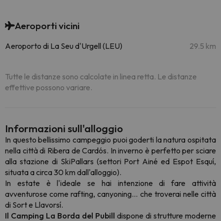
Aeroporti vicini
Aeroporto di La Seu d'Urgell (LEU)
29.5 km
Tutte le distanze sono calcolate in linea retta. Le distanze
effettive possono variare.
Informazioni sull'alloggio
In questo bellissimo campeggio puoi goderti la natura ospitata
nella città di Ribera de Cardós. In inverno è perfetto per sciare
alla stazione di SkiPallars (settori Port Ainé ed Espot Esquí,
situata a circa 30 km dall'alloggio).
In estate è l'ideale se hai intenzione di fare attività
avventurose come rafting, canyoning... che troverai nelle città
di Sort e Llavorsí.
Il Camping La Borda del Pubill
dispone di strutture moderne