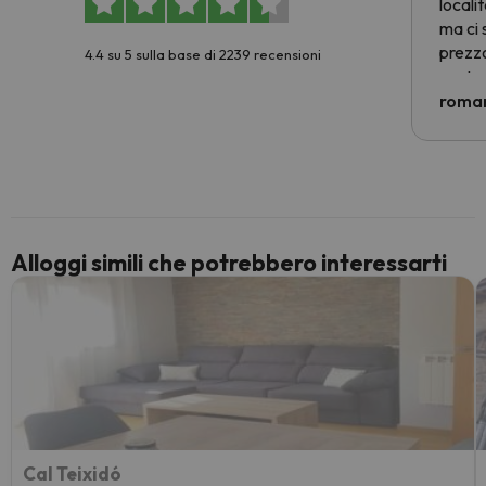
locali
ma ci 
prezzo
4.4 su 5 sulla base di 2239 recensioni
nostra 
econom
roman
costre
voluto
per 6 g
paghi 
Alloggi simili che potrebbero interessarti
Cal Teixidó