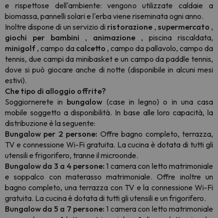
e rispettose dell'ambiente: vengono utilizzate caldaie a
biomassa, pannelli solari e l'erba viene riseminata ogni anno.
Inoltre dispone di un servizio di
ristorazione
,
supermercato
,
giochi per bambini
,
animazione
, piscina riscaldata,
minigolf
, campo da
calcetto
, campo da pallavolo, campo da
tennis, due campi da minibasket e un campo da paddle tennis,
dove si può giocare anche di notte (disponibile in alcuni mesi
estivi).
Che tipo di alloggio offrite?
Soggiornerete in
bungalow
(case in legno) o in una casa
mobile soggetto a disponibilità. In base alle loro capacità, la
distribuzione è la seguente:
Bungalow per 2 persone:
Offre bagno completo, terrazza,
TV e connessione Wi-Fi gratuita. La cucina è dotata di tutti gli
utensili e frigorifero, tranne il microonde.
Bungalow da 3 a 4 persone:
1 camera con letto matrimoniale
e soppalco con materasso matrimoniale. Offre inoltre un
bagno completo, una terrazza con TV e la connessione Wi-Fi
gratuita. La cucina è dotata di tutti gli utensili e un frigorifero.
Bungalow da 5 a 7 persone:
1 camera con letto matrimoniale