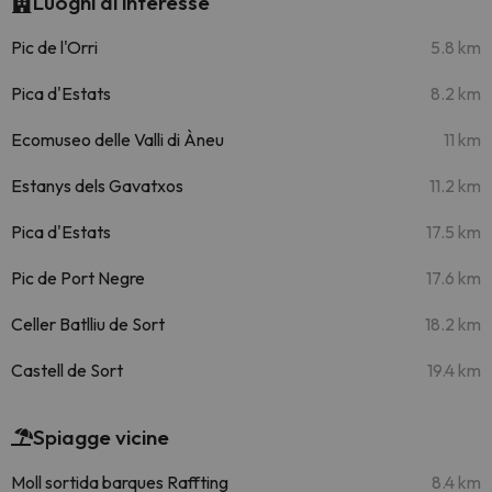
Luoghi di interesse
Pic de l'Orri
5.8 km
Pica d'Estats
8.2 km
Ecomuseo delle Valli di Àneu
11 km
Estanys dels Gavatxos
11.2 km
Pica d'Estats
17.5 km
Pic de Port Negre
17.6 km
Celler Batlliu de Sort
18.2 km
Castell de Sort
19.4 km
Spiagge vicine
Moll sortida barques Raffting
8.4 km