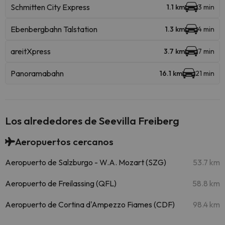
Schmitten City Express
1.1 km
3 min
Ebenbergbahn Talstation
1.3 km
4 min
areitXpress
3.7 km
7 min
Panoramabahn
16.1 km
21 min
Los alrededores de Seevilla Freiberg
Aeropuertos cercanos
Aeropuerto de Salzburgo - W.A. Mozart (SZG)
53.7 km
Aeropuerto de Freilassing (QFL)
58.8 km
Aeropuerto de Cortina d'Ampezzo Fiames (CDF)
98.4 km