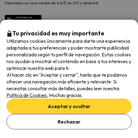
Valorada con una media de 4,6/5 en iOS y Android.
Tu privacidad es muy importante
Utilizamos cookies únicamente para darte una experiencia
adaptada a tus preferencias y poder mostrarte publicidad
personalizada según tu perfil de navegación. Estas cookies
nos ayudan a mostrar el contenido en base a tus intereses y
optimizar nuestra web para ti.
Métodos de pago disponibles
Al hacer clic en "Aceptar y cerrar", harás que te podamos
ofrecer una navegación más eficiente y relevante. Si
necesitas consultar más detalles, puedes leer nuestra
Política de Cookies.
Muchas gracias.
Condiciones generales
Aceptar y ocultar
Privacidad de datos
Añade las fechas para comprobar la disponibilidad
Política de cookies
Rechazar
Añadir fechas
Viajes para ti S.L.U. Copyright © Esquiades.com 2002-2026