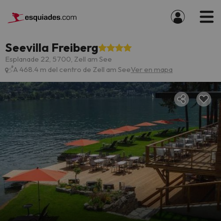
Seevilla Freiberg
Esplanade 22, 5700, Zell am See
A 468.4 m del centro de Zell am See
Ver en mapa