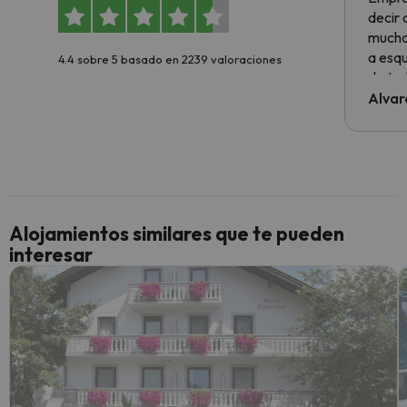
decir
muchas
a esqu
4.4 sobre 5 basado en 2239 valoraciones
de tod
al cli
Alvar
he ten
culpa 
inmobi
y un t
cancel
cance
Alojamientos similares que te pueden
perfe
interesar
diner
Recom
vacaci
esquia
extra
yo.