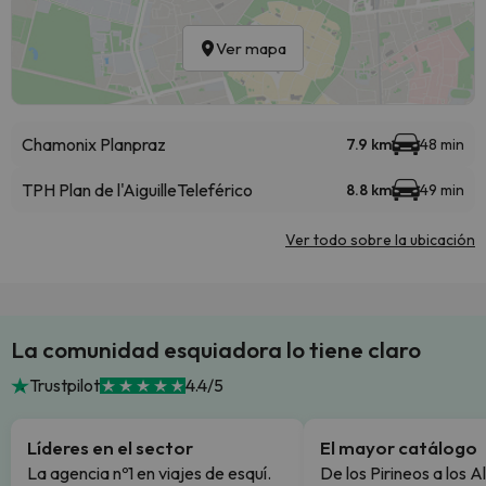
Ver mapa
Chamonix Planpraz
7.9 km
48 min
TPH Plan de l'Aiguille
Teleférico
8.8 km
49 min
Ver todo sobre la ubicación
La comunidad esquiadora lo tiene claro
Trustpilot
4.4/5
Líderes en el sector
El mayor catálogo
La agencia nº1 en viajes de esquí.
De los Pirineos a los A