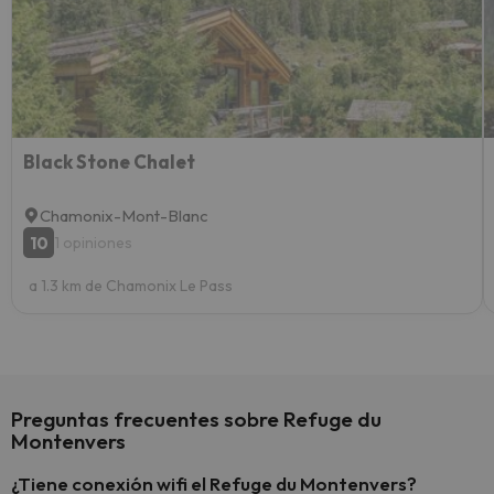
esquia
extra
yo.
Black Stone Chalet
Chamonix-Mont-Blanc
10
1 opiniones
a 1.3 km de Chamonix Le Pass
Preguntas frecuentes sobre Refuge du
Montenvers
¿Tiene conexión wifi el Refuge du Montenvers?