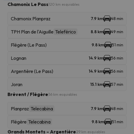
Chamonix Le Pass
120 km esquiables
Chamonix Planpraz
7.9 km
48 min
TPH Plan de l'Aiguille
Teleférico
8.8 km
49 min
Flégère (Le Pass)
9.8 km
51 min
Lognan
14.9 km
56 min
Argentière (Le Pass)
14.9 km
56 min
Joran
15.1 km
57 min
Brévent / Flégère
56 km esquiables
Planpraz
Telecabina
7.9 km
48 min
Flégère
Telecabina
9.8 km
51 min
Grands Montets – Argentière
29 km esquiables