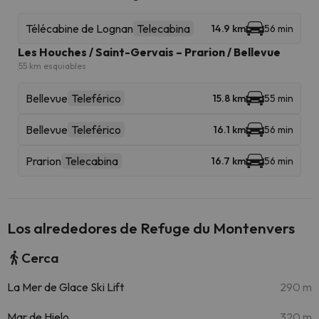
Télécabine de Lognan
Telecabina
14.9 km
56 min
Les Houches / Saint-Gervais – Prarion / Bellevue
55 km esquiables
Bellevue
Teleférico
15.8 km
55 min
Bellevue
Teleférico
16.1 km
56 min
Prarion
Telecabina
16.7 km
56 min
Los alrededores de Refuge du Montenvers
Cerca
La Mer de Glace Ski Lift
290 m
Mar de Hielo
320 m