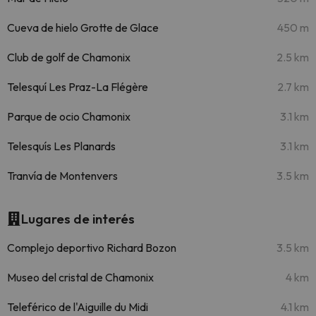
Cueva de hielo Grotte de Glace
450 m
Club de golf de Chamonix
2.5 km
Telesquí Les Praz-La Flégère
2.7 km
Parque de ocio Chamonix
3.1 km
Telesquís Les Planards
3.1 km
Tranvía de Montenvers
3.5 km
Lugares de interés
Complejo deportivo Richard Bozon
3.5 km
Museo del cristal de Chamonix
4 km
Teleférico de l'Aiguille du Midi
4.1 km