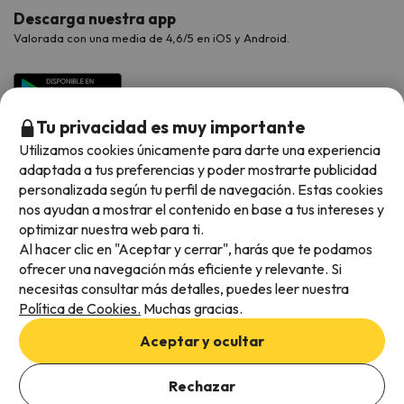
Descarga nuestra app
Valorada con una media de 4,6/5 en iOS y Android.
Tu privacidad es muy importante
Utilizamos cookies únicamente para darte una experiencia
adaptada a tus preferencias y poder mostrarte publicidad
personalizada según tu perfil de navegación. Estas cookies
nos ayudan a mostrar el contenido en base a tus intereses y
optimizar nuestra web para ti.
Métodos de pago disponibles
Al hacer clic en "Aceptar y cerrar", harás que te podamos
ofrecer una navegación más eficiente y relevante. Si
necesitas consultar más detalles, puedes leer nuestra
Política de Cookies.
Muchas gracias.
Condiciones generales
Aceptar y ocultar
Privacidad de datos
Añade las fechas para comprobar la disponibilidad
Política de cookies
Rechazar