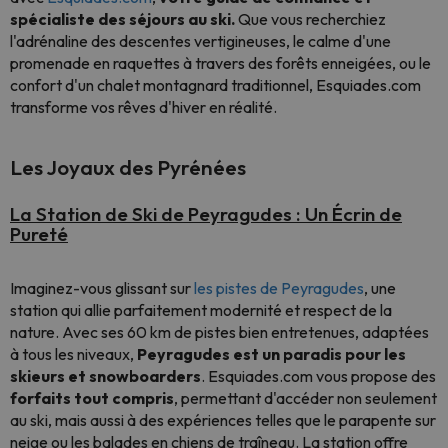
spécialiste des séjours au ski.
Que vous recherchiez
l'adrénaline des descentes vertigineuses, le calme d'une
promenade en raquettes à travers des forêts enneigées, ou le
confort d'un chalet montagnard traditionnel, Esquiades.com
transforme vos rêves d'hiver en réalité.
Les Joyaux des Pyrénées
La Station de Ski de Peyragudes : Un Écrin de
Pureté
Imaginez-vous glissant sur
les pistes de Peyragudes
, une
station qui allie parfaitement modernité et respect de la
nature. Avec ses 60 km de pistes bien entretenues, adaptées
à tous les niveaux,
Peyragudes est un paradis pour les
skieurs et snowboarders
. Esquiades.com vous propose des
forfaits tout compris
, permettant d'accéder non seulement
au ski, mais aussi à des expériences telles que le parapente sur
neige ou les balades en chiens de traîneau. La station offre