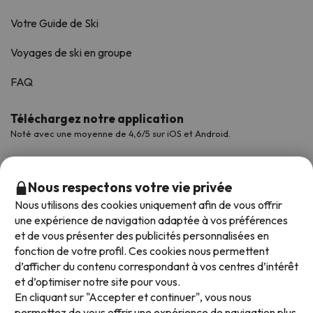
Votre Guide de Ski
Voyages de ski en groupe
FAQ
Téléchargez notre application
Noté avec une moyenne de 4,6/5 sur iOS et Android.
Nous respectons votre vie privée
Nous utilisons des cookies uniquement afin de vous offrir
une expérience de navigation adaptée à vos préférences
et de vous présenter des publicités personnalisées en
fonction de votre profil. Ces cookies nous permettent
d’afficher du contenu correspondant à vos centres d’intérêt
et d’optimiser notre site pour vous.
Modes de paiement disponibles
En cliquant sur "Accepter et continuer", vous nous
permettez de vous offrir une expérience de navigation plus