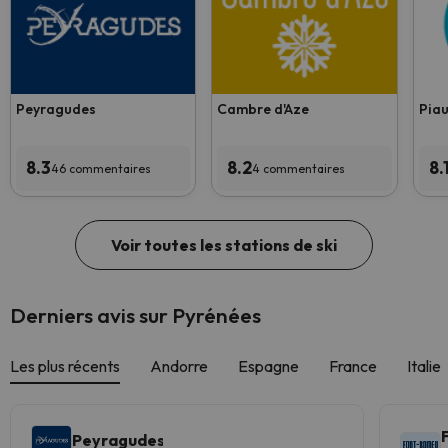
Peyragudes
Cambre d'Aze
Piau
8.3
8.2
8.
46 commentaires
4 commentaires
Voir toutes les stations de ski
Derniers avis sur Pyrénées
Les plus récents
Andorre
Espagne
France
Italie
Peyragudes