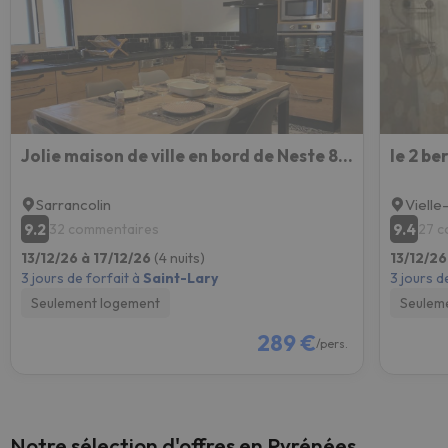
Jolie maison de ville en bord de Neste 8/9 pers
Sarrancolin
Vielle
9.2
9.4
32 commentaires
27 c
13/12/26 à 17/12/26
(4 nuits)
13/12/26
3 jours de forfait à
Saint-Lary
3 jours d
Seulement logement
Seulem
289 €
/pers.
Notre sélection d'offres en Pyrénées