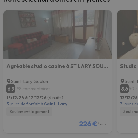
Agréable studio cabine à ST LARY SOULAN - 5 couchages
Studio
Saint-Lary-Soulan
Saint-
6.9
8.6
198 commentaires
50 
13/12/26 à 17/12/26
(4 nuits)
13/12/26
3 jours de forfait à
Saint-Lary
3 jours d
Seulement logement
Seulem
226 €
/pers.