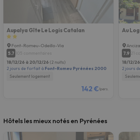
Aupalya Gîte Le Logis Catalan
Au Log
Font-Romeu-Odeillo-Via
Anciz
5.7
7.9
105 commentaires
21 c
18/12/26 à 20/12/26
(2 nuits)
18/12/2
2 jours de forfait à
Font-Romeu Pyrénées 2000
2 jours d
Seulement logement
Seulem
142 €
/pers.
Hôtels les mieux notés en Pyrénées