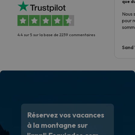
que du
Nous 
pour 
somme
4.4 sur 5 sur la base de 2239 commentaires
Sand
Réservez vos vacances
à la montagne sur