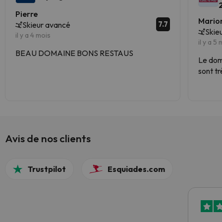
Pierre
Mario
7.7
Skieur avancé
Skie
il y a 4 mois
il y a 5
BEAU DOMAINE BONS RESTAUS
Le doma
sont tr
Avis de nos clients
Trustpilot
Esquiades.com