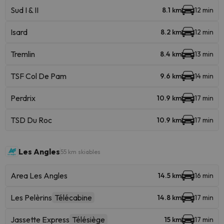
Sud I & II
8.1 km
12 min
Isard
8.2 km
12 min
Tremlin
8.4 km
13 min
TSF Col De Pam
9.6 km
14 min
Perdrix
10.9 km
17 min
TSD Du Roc
10.9 km
17 min
Les Angles
55 km skiables
Area Les Angles
14.5 km
16 min
Les Pelèrins
Télécabine
14.8 km
17 min
Jassette Express
Télésiège
15 km
17 min