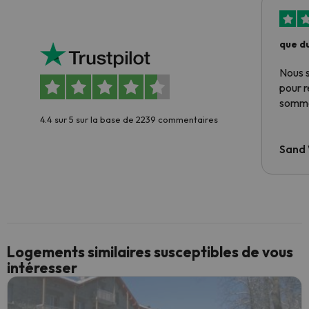
que du
Nous 
pour 
somme
4.4 sur 5 sur la base de 2239 commentaires
Sand
Logements similaires susceptibles de vous
intéresser