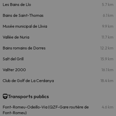
Les Bains de Llo
5.7 km
Bains de Saint-Thomas
6.1 km
Musée municipal de Llivia
9.9 km
Vallée de Nuria
11.7 km
Bains romains de Dorres
12.2 km
Salt del Grill
15.9 km
Vallter 2000
16.1 km
Club de Golf de La Cerdanya
18.4 km
Transports publics
Font-Romeu-Odeillo-Via (QZF-Gare routière de
4.6 km
Font-Romeu)