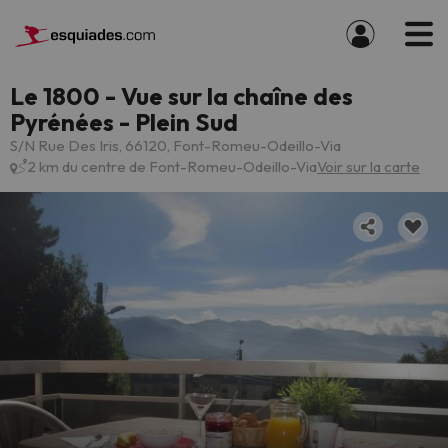
Le 1800 - Vue sur la chaîne des
Pyrénées - Plein Sud
S/N Rue Des Iris, 66120, Font-Romeu-Odeillo-Via
2 km du centre de Font-Romeu-Odeillo-Via
Voir sur la carte