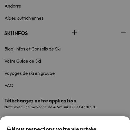
Andorre
Alpes autrichiennes
SKI INFOS
Blog, Infos et Conseils de Ski
Votre Guide de Ski
Voyages de ski en groupe
FAQ
Téléchargez notre application
Noté avec une moyenne de 4,6/5 sur iOS et Android.
Nous respectons votre vie privée