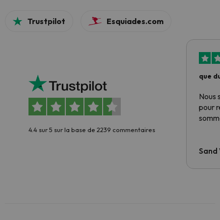
Trustpilot
Esquiades.com
que du
Nous 
pour 
somme
4.4 sur 5 sur la base de 2239 commentaires
Sand