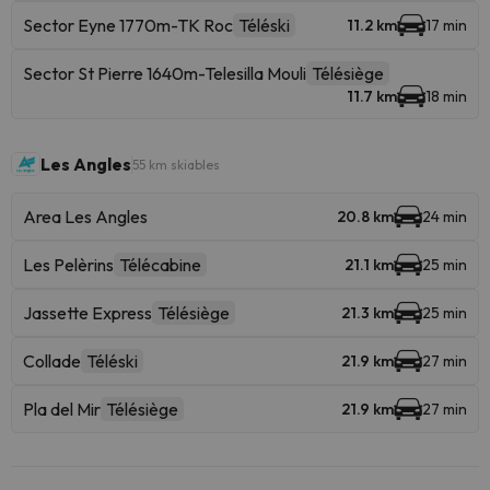
Sector Eyne 1770m-TK Roc
Téléski
11.2 km
17 min
Sector St Pierre 1640m-Telesilla Mouli
Télésiège
11.7 km
18 min
Les Angles
55 km skiables
Area Les Angles
20.8 km
24 min
Les Pelèrins
Télécabine
21.1 km
25 min
Jassette Express
Télésiège
21.3 km
25 min
Collade
Téléski
21.9 km
27 min
Pla del Mir
Télésiège
21.9 km
27 min