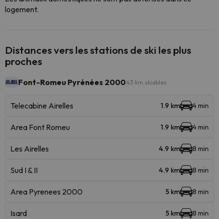
logement.
Distances vers les stations de ski les plus
proches
Font-Romeu Pyrénées 2000
43 km skiables
Telecabine Airelles
1.9 km
4 min
Area Font Romeu
1.9 km
4 min
Les Airelles
4.9 km
8 min
Sud I & II
4.9 km
8 min
Area Pyrenees 2000
5 km
8 min
Isard
5 km
8 min