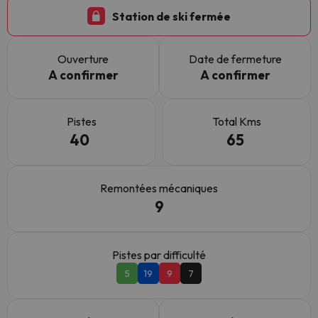
Station de ski fermée
Ouverture
Date de fermeture
A confirmer
A confirmer
Pistes
Total Kms
40
65
Remontées mécaniques
9
Pistes par difficulté
5
19
9
7