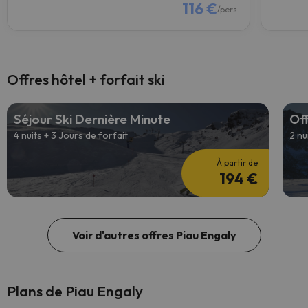
116 €
/pers.
Offres hôtel + forfait ski
Séjour Ski Dernière Minute
Off
4 nuits + 3 Jours de forfait
2 nu
À partir de
194 €
Voir d'autres offres Piau Engaly
Plans de Piau Engaly