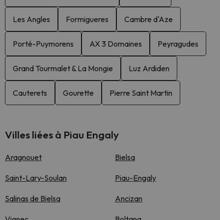
Les Angles
Formigueres
Cambre d'Aze
Porté-Puymorens
AX 3 Domaines
Peyragudes
Grand Tourmalet & La Mongie
Luz Ardiden
Cauterets
Gourette
Pierre Saint Martin
Villes liées à Piau Engaly
Aragnouet
Bielsa
Saint-Lary-Soulan
Piau-Engaly
Salinas de Bielsa
Ancizan
Vignec
Boltana