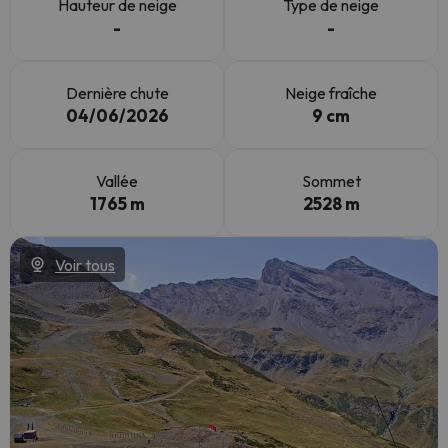
Hauteur de neige
Type de neige
-
-
Dernière chute
Neige fraîche
04/06/2026
9 cm
Vallée
Sommet
1765 m
2528 m
Voir tous