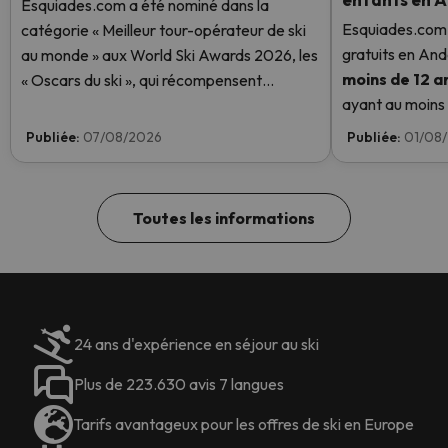
Esquiades.com a été nominé dans la
Esquiades.com 
catégorie « Meilleur tour-opérateur de ski
gratuits en And
au monde » aux World Ski Awards 2026, les
moins de 12 a
« Oscars du ski », qui récompensent
ayant au moins u
l'excellence dans le secteur du ski. Votez
enfant aura un f
dès maintenant et aidez-nous à atteindre la
Publiée:
07/08/2026
Publiée:
01/08
savoir plus ici.
première place !
Toutes les informations
24 ans d'expérience en séjour au ski
Plus de 223.630 avis 7 langues
Tarifs avantageux pour les offres de ski en Europe