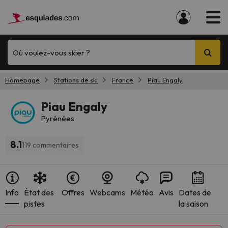
Où voulez-vous skier ?
Homepage
Stations de ski
France
Piau Engaly
Piau Engaly
Pyrénées
8.1
119 commentaires
Info
État des
Offres
Webcams
Météo
Avis
Dates de
pistes
la saison