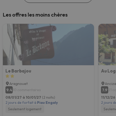
Les offres les moins chères
Le Barbajou
Au Log
Aragnouet
Anciz
9.4
7.9
10 commentaires
21 c
08/01/27 à 10/01/27
(2 nuits)
11/12/26
2 jours de forfait à
Piau Engaly
2 jours d
Seulement logement
Seulem