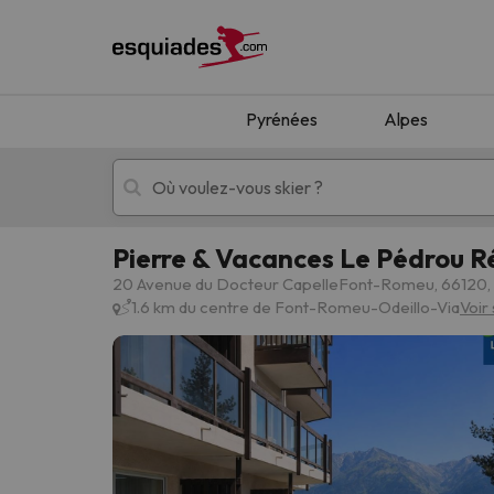
Pyrénées
Alpes
Pierre & Vacances Le Pédrou R
Séjours au ski
Séjours montagne
20 Avenue du Docteur CapelleFont-Romeu, 66120,
1.6 km du centre de Font-Romeu-Odeillo-Via
Voir 
Oups, nous n'avons pas trouvé de résultats c