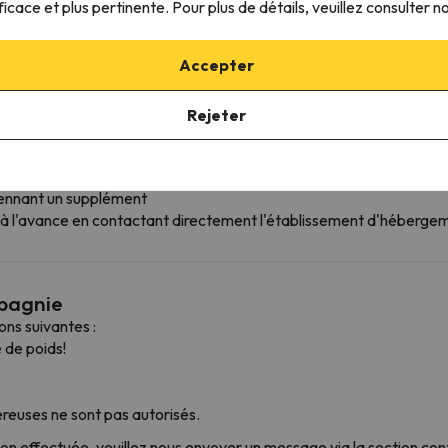
ficace et plus pertinente. Pour plus de détails, veuillez consulter n
 ans.
di et dimanche: de 9h00 à 12h00 et de 17h00 à 19h00. Samedi: de 8
Accepter
Rejeter
yennant un supplément
ng à l'avance en contactant directement l'établissement d'héberge
mpagnie
ns suivantes :
 de poids!
euses ne sont pas autorisés.
ion effectuée, veuillez nous envoyer un message via la section con