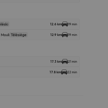
léski
12.6 km
19 min
 Mouli
Télésiège
12.9 km
19 min
17.3 km
21 min
17.8 km
22 min