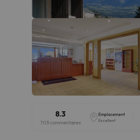
Il semble que notre chercheur se soit égaré. Dè
8.3
Emplacement
Excellent
703 commentaires