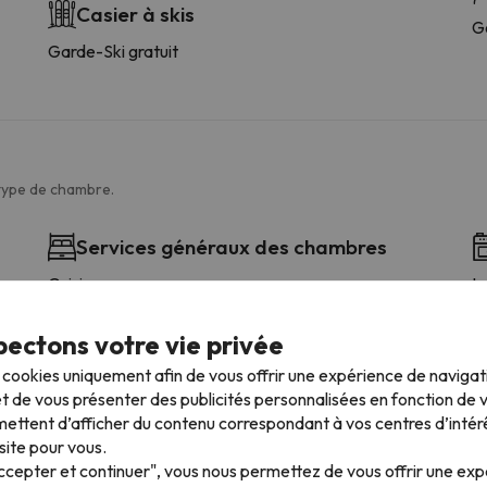
Casier à skis
G
Garde-Ski gratuit
 type de chambre.
Services généraux des chambres
Cuisine
L
Balcon ou terrasse
C
Wi-Fi de paiement dans les chambres
ectons votre vie privée
s cookies uniquement afin de vous offrir une expérience de naviga
t de vous présenter des publicités personnalisées en fonction de vo
ettent d’afficher du contenu correspondant à vos centres d’intér
site pour vous.
Accepter et continuer", vous nous permettez de vous offrir une ex