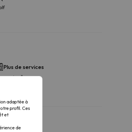
olf
Plus de services
ave-vaisselle
afetière
tion adaptée à
tre profil. Ces
êt et
périence de