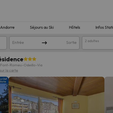
Andorre
Séjours au Ski
Hôtels
Infos Stat
2 adultes
Entrée
Sortie
ésidence
 Font-Romeu-Odeillo-Via
sur la carte
orrespondant à votre recherche. Essayez de modifier la destinatio