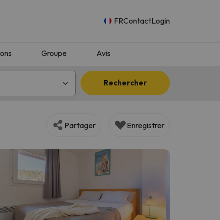
FR
Contact
Login
ions
Groupe
Avis
Rechercher
Partager
Enregistrer
n.