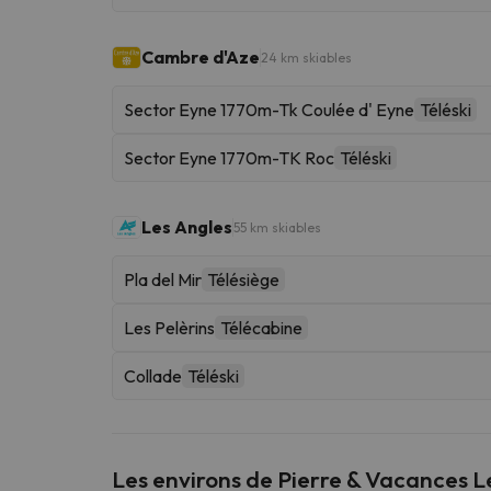
Cambre d'Aze
24 km skiables
Sector Eyne 1770m-Tk Coulée d' Eyne
Téléski
Sector Eyne 1770m-TK Roc
Téléski
Les Angles
55 km skiables
Pla del Mir
Télésiège
Les Pelèrins
Télécabine
Collade
Téléski
Les environs de Pierre & Vacances 