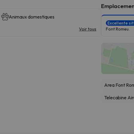
Emplacemen
Animaux domestiques
Excellente si
Voir tous
Font Romeu.
Area Font Ro
Telecabine Air