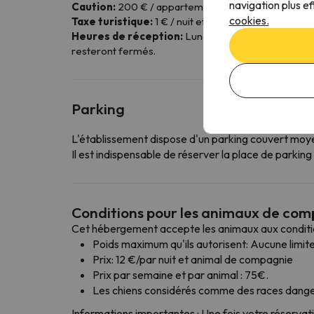
navigation plus ef
Caution:
200 € / appartement.
cookies.
Taxe turistique:
1 € / nuit et personne de plus de 18
Heures de réception:
Lundi, mardi, jeudi, vendre
resteront fermés.
Parking
L'établissement dispose d'un parking couvert mo
Il est indispensable de réserver la place de parki
Conditions pour les animaux de co
Cet hébergement accepte les animaux aux conditio
Poids maximum qu'ils autorisent: Aucune limite
Prix: 12 €/par nuit et animal de compagnie
Prix par semaine et par animal : 75€.
Les chiens considérés comme des races danger
Informations importantes : Une fois votre réservat