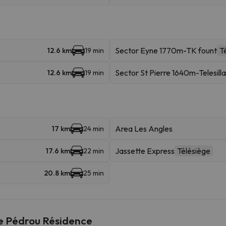
Sector Eyne 1770m-TK fount
Té
12.6 km
19 min
Sector St Pierre 1640m-Telesilla
12.6 km
19 min
Area Les Angles
17 km
24 min
Jassette Express
Télésiège
17.6 km
22 min
20.8 km
25 min
Le Pédrou Résidence