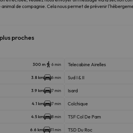
animal de compagnie. Cela nous permet de prévenir l'hébergement
 plus proches
Telecabine Airelles
300 m
6 min
Sud I & II
3.8 km
6 min
Isard
3.9 km
7 min
Colchique
4.1 km
7 min
TSF Col De Pam
4.5 km
8 min
TSD Du Roc
6.6 km
11 min