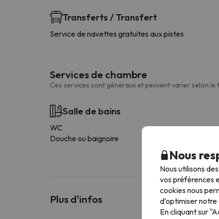
Transferts / Transfert
Service de navettes gratuites aux pistes
Services de chambre
Ces services sont généraux et peuvent varier selon le
Salle de bains
WC
Douche ou baignoire
Nous resp
Nous utilisons de
vos préférences e
cookies nous perm
Plus d'infos
d’optimiser notre 
En cliquant sur "