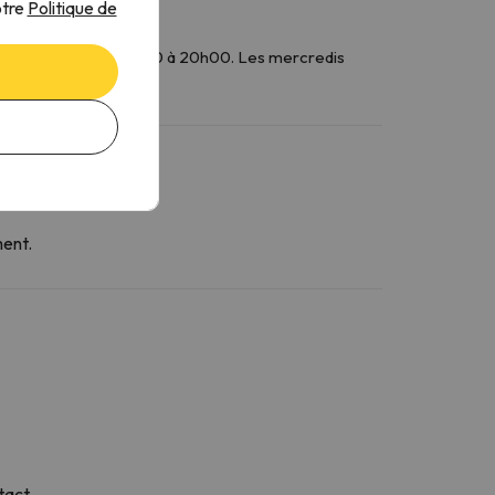
otre
Politique de
h00 à 12h00 et de 14h00 à 20h00. Les mercredis
ment.
tact