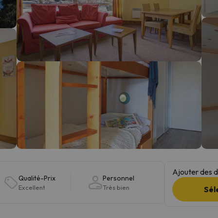
s qu'il aura retrouvé sa boussole, il reviendra.
Ajouter des da
Qualité-Prix
Personnel
Excellent
Très bien
Sél