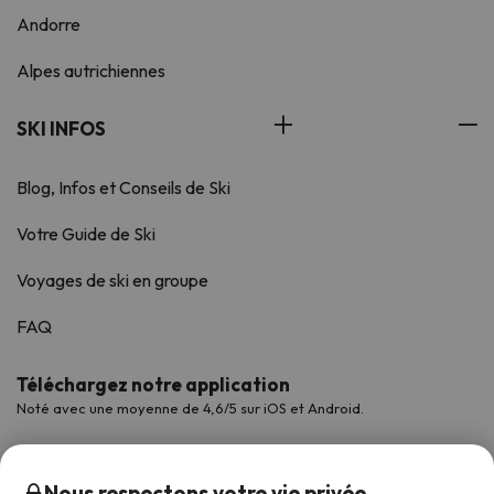
Andorre
Alpes autrichiennes
SKI INFOS
Blog, Infos et Conseils de Ski
Votre Guide de Ski
Voyages de ski en groupe
FAQ
Téléchargez notre application
Noté avec une moyenne de 4,6/5 sur iOS et Android.
Nous respectons votre vie privée