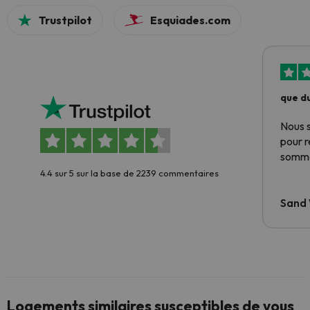
Trustpilot
Esquiades.com
que du
Nous 
pour 
somme
4.4 sur 5 sur la base de 2239 commentaires
Sand
Logements similaires susceptibles de vous