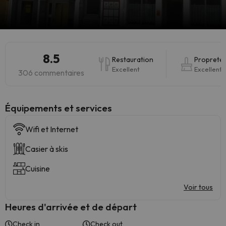
8.5
Restauration
Propreté
Excellent
Excellent
306 commentaires
​Équipements et services
Wifi et Internet
Casier à skis
Cuisine
Voir tous
Heures d'arrivée et de départ
Check in
Check out