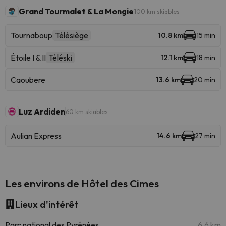
Grand Tourmalet & La Mongie
100 km skiables
Tournaboup
Télésiège
10.8 km
15 min
Ètoile I & II
Téléski
12.1 km
18 min
Caoubere
13.6 km
20 min
Luz Ardiden
60 km skiables
Aulian Express
14.6 km
27 min
Les environs de Hôtel des Cimes
Lieux d'intérêt
Parc national des Pyrénées
6.6 km