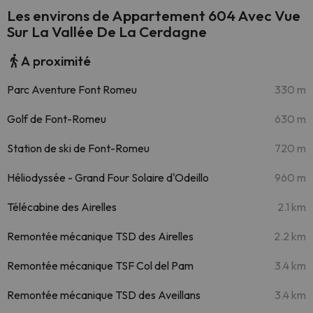
Les environs de Appartement 604 Avec Vue
Sur La Vallée De La Cerdagne
A proximité
Parc Aventure Font Romeu
330 m
Golf de Font-Romeu
630 m
Station de ski de Font-Romeu
720 m
Héliodyssée - Grand Four Solaire d'Odeillo
960 m
Télécabine des Airelles
2.1 km
Remontée mécanique TSD des Airelles
2.2 km
Remontée mécanique TSF Col del Pam
3.4 km
Remontée mécanique TSD des Aveillans
3.4 km