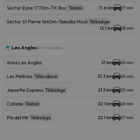
Sector Eyne 1770m-TK Roc
Téléski
11.6 km
17 min
Sector St Pierre 1640m-Telesilla Mouli
Télésiège
12.1 km
18 min
Les Angles
55 km skiables
Area Les Angles
21 km
24 min
Les Pelèrins
Télécabine
21.3 km
24 min
Jassette Express
Télésiège
21.5 km
25 min
Collade
Téléski
22.1 km
26 min
Pla del Mir
Télésiège
22.1 km
27 min