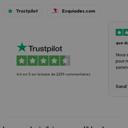
Trustpilot
Esquiades.com
que du
Nous 
pour 
somme
4.4 sur 5 sur la base de 2239 commentaires
Sand