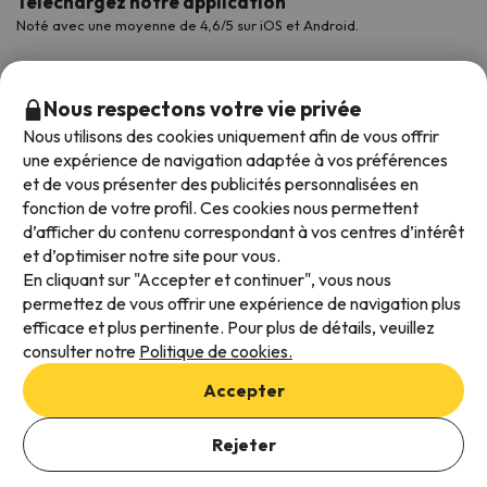
Téléchargez notre application
Noté avec une moyenne de 4,6/5 sur iOS et Android.
Nous respectons votre vie privée
Nous utilisons des cookies uniquement afin de vous offrir
une expérience de navigation adaptée à vos préférences
et de vous présenter des publicités personnalisées en
fonction de votre profil. Ces cookies nous permettent
d’afficher du contenu correspondant à vos centres d’intérêt
et d’optimiser notre site pour vous.
Modes de paiement disponibles
En cliquant sur "Accepter et continuer", vous nous
permettez de vous offrir une expérience de navigation plus
efficace et plus pertinente. Pour plus de détails, veuillez
consulter notre
Politique de cookies.
Conditions générales d'utilisation
Accepter
Protection des données
Ajouter des dates pour vérifier la disponibilité
Politique en matière de cookies
Rejeter
Sélectionnez les dates de réservation
Viajes para ti S.L.U. Copyright © Esquiades.com 2002-2026