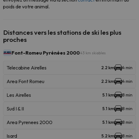
poids de votre animal.
Distances vers les stations de ski les plus
proches
Font-Romeu Pyrénées 2000
43 km skiables
Telecabine Airelles
2.2 km
4 min
Area Font Romeu
2.2 km
4 min
Les Airelles
5.1 km
8 min
Sud I & II
5.1 km
8 min
Area Pyrenees 2000
5.1 km
8 min
Isard
5.2 km
8 min