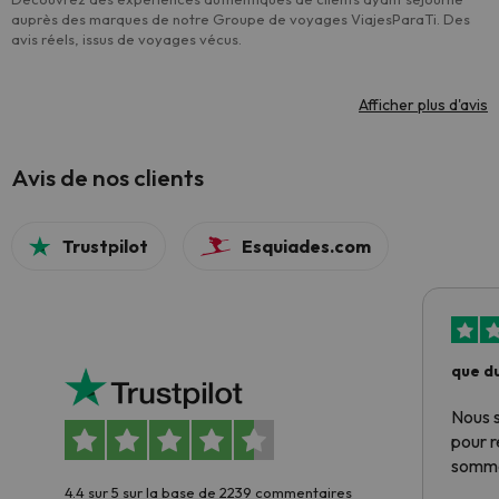
auprès des marques de notre Groupe de voyages ViajesParaTi. Des
avis réels, issus de voyages vécus.
Afficher plus d'avis
Avis de nos clients
Trustpilot
Esquiades.com
que du
Nous 
pour 
somme
4.4 sur 5 sur la base de 2239 commentaires