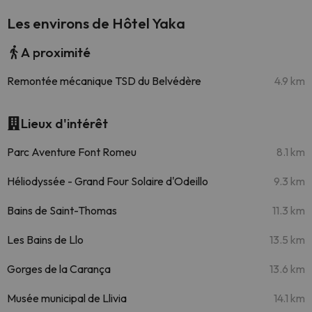
Les environs de Hôtel Yaka
A proximité
Remontée mécanique TSD du Belvédère
4.9 km
Lieux d'intérêt
Parc Aventure Font Romeu
8.1 km
Héliodyssée - Grand Four Solaire d'Odeillo
9.3 km
Bains de Saint-Thomas
11.3 km
Les Bains de Llo
13.5 km
Gorges de la Carança
13.6 km
Musée municipal de Llivia
14.1 km