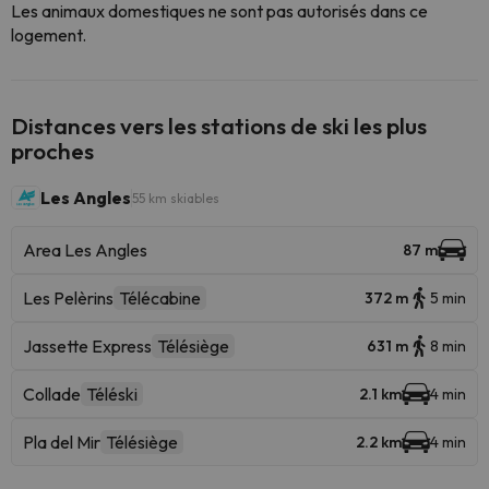
Les animaux domestiques ne sont pas autorisés dans ce
logement.
Distances vers les stations de ski les plus
proches
Les Angles
55 km skiables
Area Les Angles
87 m
Les Pelèrins
Télécabine
372 m
5 min
Jassette Express
Télésiège
631 m
8 min
Collade
Téléski
2.1 km
4 min
Pla del Mir
Télésiège
2.2 km
4 min