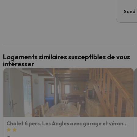
Sand
Logements similaires susceptibles de vous
intéresser
Chalet 6 pers. Les Angles avec garage et véranda - FR-1-295-136