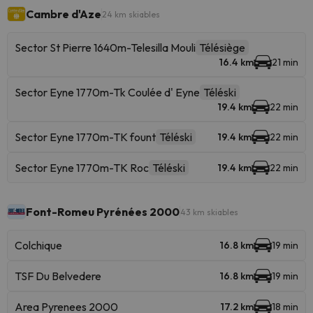
Cambre d'Aze
24 km skiables
Sector St Pierre 1640m-Telesilla Mouli
Télésiège
16.4 km
21 min
Sector Eyne 1770m-Tk Coulée d' Eyne
Téléski
19.4 km
22 min
Sector Eyne 1770m-TK fount
Téléski
19.4 km
22 min
Sector Eyne 1770m-TK Roc
Téléski
19.4 km
22 min
Font-Romeu Pyrénées 2000
43 km skiables
Colchique
16.8 km
19 min
TSF Du Belvedere
16.8 km
19 min
Area Pyrenees 2000
17.2 km
18 min