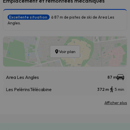
Emplacement et remontées mécaniques
Excellente situation
à 87 m de pistes de ski de Area Les
Angles.
Voir plan
Area Les Angles
87 m
Les Pelèrins
Télécabine
372 m
5 min
Afficher plus