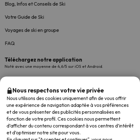
Blog, Infos et Conseils de Ski
Votre Guide de Ski
Voyages de ski en groupe
FAQ
Téléchargez notre application
Noté avec une moyenne de 4,6/5 sur iOS et Android.
Nous respectons votre vie privée
Nous utilisons des cookies uniquement afin de vous offrir
une expérience de navigation adaptée à vos préférences
et de vous présenter des publicités personnalisées en
fonction de votre profil. Ces cookies nous permettent
d’afficher du contenu correspondant à vos centres d’intérêt
et d’optimiser notre site pour vous.
Modes de paiement disponibles
En cliquant sur "Accepter et continuer", vous nous