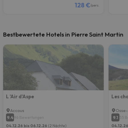
128 €
/pers.
Bestbewertete Hotels in Pierre Saint Martin
L 'Air d'Aspe
Les cha
Accous
Osse-
9.4
9.1
96 Bewertungen
55 
04.12.26 bis 06.12.26
(2 Nächte)
04.12.26