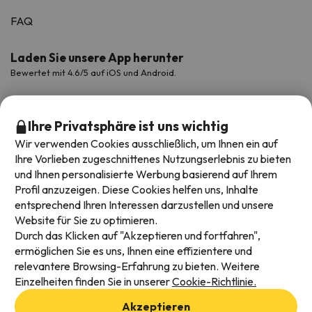
FAQ
Laden Sie unsere App herunter
Bewertet mit 4.6/5 auf iOS und Android.
Ihre Privatsphäre ist uns wichtig
Wir verwenden Cookies ausschließlich, um Ihnen ein auf
Ihre Vorlieben zugeschnittenes Nutzungserlebnis zu bieten
und Ihnen personalisierte Werbung basierend auf Ihrem
Profil anzuzeigen. Diese Cookies helfen uns, Inhalte
entsprechend Ihren Interessen darzustellen und unsere
Website für Sie zu optimieren.
Verfügbare Zahlungsarten
Durch das Klicken auf "Akzeptieren und fortfahren",
ermöglichen Sie es uns, Ihnen eine effizientere und
relevantere Browsing-Erfahrung zu bieten. Weitere
Einzelheiten finden Sie in unserer
Cookie-Richtlinie.
Impressum und AGBs
Akzeptieren