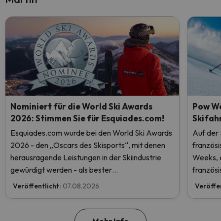
Nominiert für die World Ski Awards
Pow We
2026: Stimmen Sie für Esquiades.com!
Skifah
Esquiades.com wurde bei den World Ski Awards
Auf der
2026 - den „Oscars des Skisports“, mit denen
französ
herausragende Leistungen in der Skiindustrie
Weeks, e
gewürdigt werden - als bester
französi
Skiurlaubveranstalter der Welt nominiert.
Veröffentlicht:
07.08.2026
Veröffe
Stimmen Sie jetzt ab und helfen Sie uns, den
ersten Platz zu erreichen!