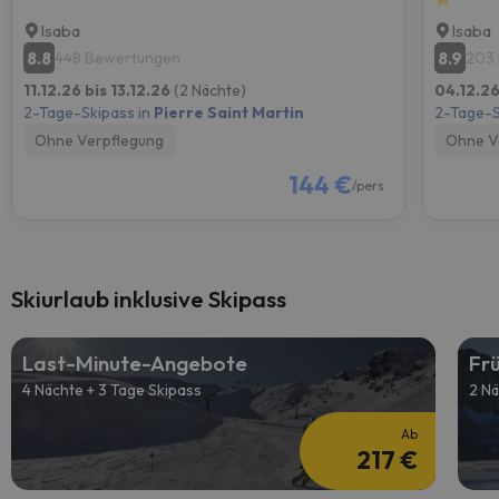
Isaba
Isaba
8.8
8.9
448 Bewertungen
203
11.12.26 bis 13.12.26
(2 Nächte)
04.12.26
2-Tage-Skipass in
Pierre Saint Martin
2-Tage-S
Ohne Verpflegung
Ohne V
144 €
/pers.
Skiurlaub inklusive Skipass
Last-Minute-Angebote
Fr
4 Nächte + 3 Tage Skipass
2 Nä
Ab
217 €