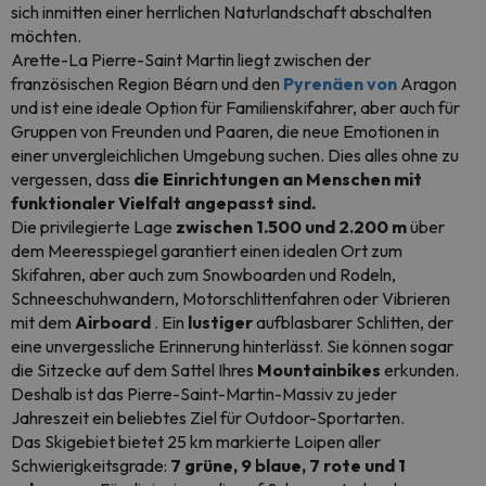
sich inmitten einer herrlichen Naturlandschaft abschalten
möchten.
Arette-La Pierre-Saint Martin liegt zwischen der
französischen Region Béarn und den
Pyrenäen von
Aragon
und ist eine ideale Option für Familienskifahrer, aber auch für
Gruppen von Freunden und Paaren, die neue Emotionen in
einer unvergleichlichen Umgebung suchen. Dies alles ohne zu
vergessen, dass
die Einrichtungen an Menschen mit
funktionaler Vielfalt angepasst sind.
Die privilegierte Lage
zwischen 1.500 und 2.200 m
über
dem Meeresspiegel garantiert einen idealen Ort zum
Skifahren, aber auch zum Snowboarden und Rodeln,
Schneeschuhwandern, Motorschlittenfahren oder Vibrieren
mit dem
Airboard
. Ein
lustiger
aufblasbarer Schlitten, der
eine unvergessliche Erinnerung hinterlässt. Sie können sogar
die Sitzecke auf dem Sattel Ihres
Mountainbikes
erkunden.
Deshalb ist das Pierre-Saint-Martin-Massiv zu jeder
Jahreszeit ein beliebtes Ziel für Outdoor-Sportarten.
Das Skigebiet bietet 25 km markierte Loipen aller
Schwierigkeitsgrade:
7 grüne, 9 blaue, 7 rote und 1