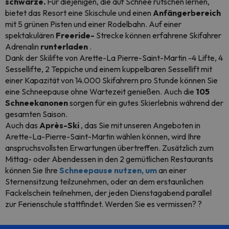
schwarze.
Für diejenigen, die auf Schnee rutschen lernen,
bietet das Resort eine Skischule und einen
Anfängerbereich
mit 5 grünen Pisten und einer Rodelbahn. Auf einer
spektakulären
Freeride-
Strecke können erfahrene Skifahrer
Adrenalin
runterladen
.
Dank der Skilifte von Arette-La Pierre-Saint-Martin -4 Lifte, 4
Sessellifte, 2 Teppiche und einem kuppelbaren Sessellift mit
einer Kapazität von 14.000 Skifahrern pro Stunde können Sie
eine Schneepause ohne Wartezeit genießen. Auch die
105
Schneekanonen
sorgen für ein gutes Skierlebnis während der
gesamten Saison.
Auch das
Après-Ski
, das Sie mit unseren Angeboten in
Arette-La-Pierre-Saint-Martin wählen können, wird Ihre
anspruchsvollsten Erwartungen übertreffen. Zusätzlich zum
Mittag- oder Abendessen in den 2 gemütlichen Restaurants
können Sie Ihre
Schneepause nutzen, um
an einer
Sternensitzung teilzunehmen, oder an dem erstaunlichen
Fackelschein teilnehmen, der jeden Dienstagabend parallel
zur Ferienschule stattfindet. Werden Sie es vermissen? ?