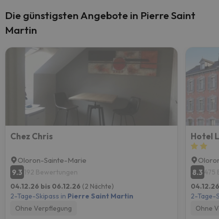
Die günstigsten Angebote in Pierre Saint
Martin
Chez Chris
Hotel 
Oloron-Sainte-Marie
Oloro
9.3
8.3
192 Bewertungen
475
04.12.26 bis 06.12.26
(2 Nächte)
04.12.26
2-Tage-Skipass in
Pierre Saint Martin
2-Tage-S
Ohne Verpflegung
Ohne V