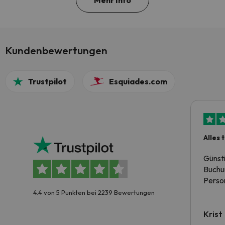
Mehr Info
Kundenbewertungen
Trustpilot
Esquiades.com
Alles 
Günst
Buchun
Person
4.4 von 5 Punkten bei 2239 Bewertungen
Krist