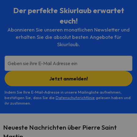
Der perfekte Skiurlaub erwartet
euch!
Abonnieren Sie unseren monatlichen Newsletter und
erhalten Sie die absolut besten Angebote für
Skiurlaub.
Geben sie ihre E-Mail Adresse ein
Jetzt anmelden!
Indem Sie Ihre E-Mail-Adresse in unsere Mailingliste aufnehmen,
bestätigen Sie, dass Sie die
Datenschutzrichtlinie
gelesen haben und
ihr zustimmen.
Neueste Nachrichten über Pierre Saint
Martin