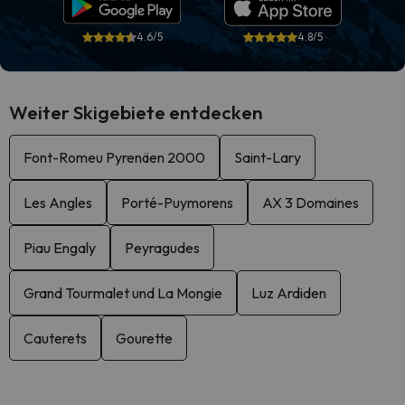
4.6/5
4.8/5
Weiter Skigebiete entdecken
Font-Romeu Pyrenäen 2000
Saint-Lary
Les Angles
Porté-Puymorens
AX 3 Domaines
Piau Engaly
Peyragudes
Grand Tourmalet und La Mongie
Luz Ardiden
Cauterets
Gourette