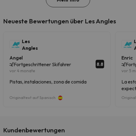
Neueste Bewertungen über Les Angles
Les
Angles
Angel
Enric
8.8
Fortgeschrittener Skifahrer
Fort
vor 4 monate
vor 5 
Pistas, instalaciones, zona de comida
La est
expect
famili
Originaltext auf Spanisch
Origina
de la e
toda l
Kundenbewertungen