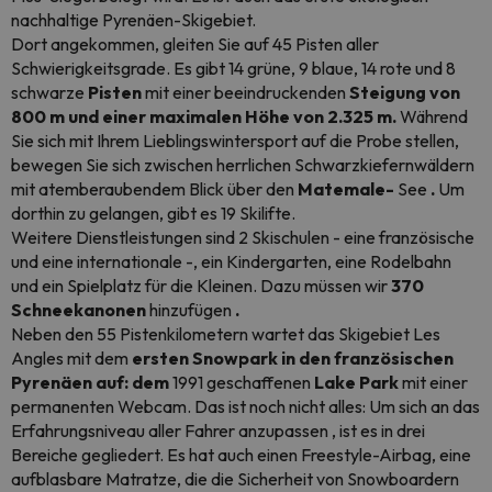
nachhaltige Pyrenäen-Skigebiet.
Dort angekommen, gleiten Sie auf 45 Pisten aller
Schwierigkeitsgrade. Es gibt 14 grüne, 9 blaue, 14 rote und 8
schwarze
Pisten
mit einer beeindruckenden
Steigung von
800 m und einer maximalen Höhe von 2.325 m.
Während
Sie sich mit Ihrem Lieblingswintersport auf die Probe stellen,
bewegen Sie sich zwischen herrlichen Schwarzkiefernwäldern
mit atemberaubendem Blick über den
Matemale-
See
.
Um
dorthin zu gelangen, gibt es 19 Skilifte.
Weitere Dienstleistungen sind 2 Skischulen - eine französische
und eine internationale -, ein Kindergarten, eine Rodelbahn
und ein Spielplatz für die Kleinen. Dazu müssen wir
370
Schneekanonen
hinzufügen
.
Neben den 55 Pistenkilometern wartet das Skigebiet Les
Angles mit dem
ersten
Snowpark
in den französischen
Pyrenäen auf: dem
1991 geschaffenen
Lake Park
mit einer
permanenten Webcam. Das ist noch nicht alles: Um sich an das
Erfahrungsniveau aller
Fahrer
anzupassen
, ist es
in drei
Bereiche gegliedert. Es hat auch einen
Freestyle-Airbag,
eine
aufblasbare Matratze, die die Sicherheit von
Snowboardern