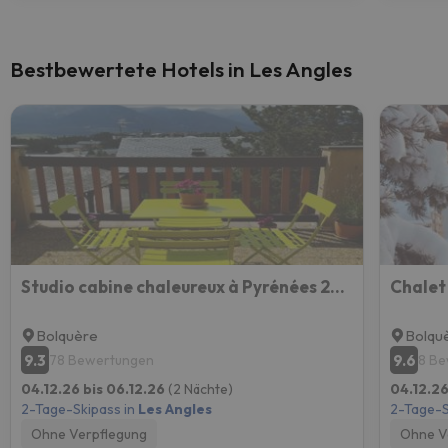
Bestbewertete Hotels in Les Angles
Studio cabine chaleureux à Pyrénées 2000 - WiFi et parking privé
Chalet
Bolquère
Bolqu
9.3
9.6
78 Bewertungen
8 B
04.12.26 bis 06.12.26
(2 Nächte)
04.12.26
2-Tage-Skipass in
Les Angles
2-Tage-S
Ohne Verpflegung
Ohne V