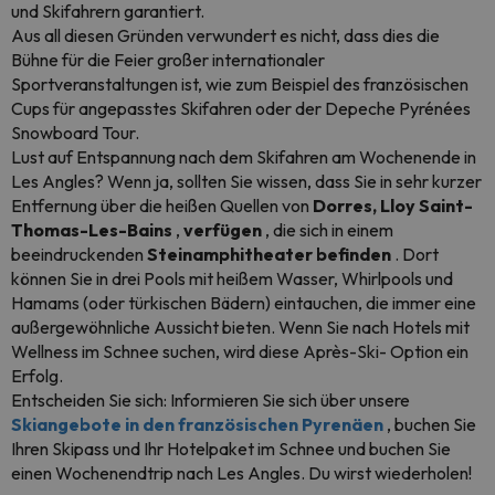
und Skifahrern garantiert.
Aus all diesen Gründen verwundert es nicht, dass dies die
Bühne für die Feier großer internationaler
Sportveranstaltungen ist, wie zum Beispiel des französischen
Cups für angepasstes Skifahren oder der Depeche Pyrénées
Snowboard Tour.
Lust auf Entspannung nach dem Skifahren am Wochenende in
Les Angles? Wenn ja, sollten Sie wissen, dass Sie in sehr kurzer
Entfernung über die heißen Quellen von
Dorres, Lloy Saint-
Thomas-Les-Bains
,
verfügen
, die sich in einem
beeindruckenden
Steinamphitheater befinden
. Dort
können Sie in drei Pools mit heißem Wasser,
Whirlpools
und
Hamams
(oder türkischen Bädern) eintauchen, die immer eine
außergewöhnliche Aussicht bieten. Wenn Sie nach Hotels mit
Wellness
im Schnee suchen, wird diese
Après-Ski-
Option ein
Erfolg.
Entscheiden Sie sich: Informieren Sie sich über unsere
Skiangebote in den französischen Pyrenäen
, buchen Sie
Ihren Skipass und Ihr
Hotelpaket
im Schnee und buchen Sie
einen Wochenendtrip nach Les Angles. Du wirst wiederholen!