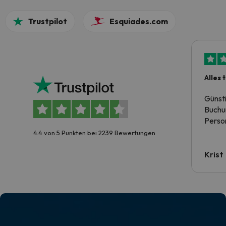
Trustpilot
Esquiades.com
Alles 
Günst
Buchun
Person
4.4 von 5 Punkten bei 2239 Bewertungen
Krist