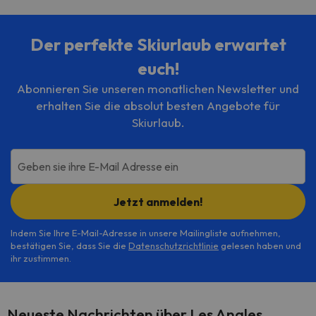
Der perfekte Skiurlaub erwartet
euch!
Abonnieren Sie unseren monatlichen Newsletter und
erhalten Sie die absolut besten Angebote für
Skiurlaub.
Geben sie ihre E-Mail Adresse ein
Jetzt anmelden!
Indem Sie Ihre E-Mail-Adresse in unsere Mailingliste aufnehmen,
bestätigen Sie, dass Sie die
Datenschutzrichtlinie
gelesen haben und
ihr zustimmen.
Neueste Nachrichten über Les Angles