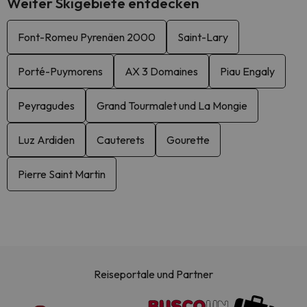
Weiter Skigebiete entdecken
Font-Romeu Pyrenäen 2000
Saint-Lary
Porté-Puymorens
AX 3 Domaines
Piau Engaly
Peyragudes
Grand Tourmalet und La Mongie
Luz Ardiden
Cauterets
Gourette
Pierre Saint Martin
Reiseportale und Partner