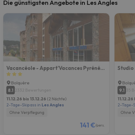
Die günstigsten Angebote in Les Angles
Vacancéole - Appart'Vacances Pyrénées 2000
Studio 
Bolquère
Bolqu
8.1
9.1
2332 Bewertungen
35 
11.12.26 bis 13.12.26
(2 Nächte)
11.12.26
2-Tage-Skipass in
Les Angles
2-Tage-S
Ohne Verpflegung
Ohne V
141 €
/pers.