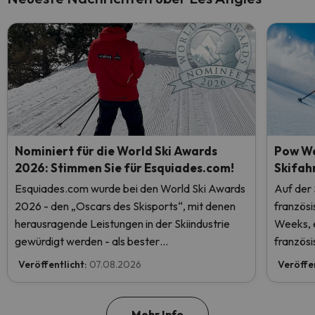
Nominiert für die World Ski Awards
Pow We
2026: Stimmen Sie für Esquiades.com!
Skifah
Esquiades.com wurde bei den World Ski Awards
Auf der
2026 - den „Oscars des Skisports“, mit denen
französ
herausragende Leistungen in der Skiindustrie
Weeks, e
gewürdigt werden - als bester
französi
Skiurlaubveranstalter der Welt nominiert.
Veröffentlicht:
07.08.2026
Veröffe
Stimmen Sie jetzt ab und helfen Sie uns, den
ersten Platz zu erreichen!
Mehr Info