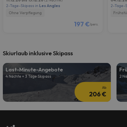
11.12.26 bis 13.12.26
(2 Nächte)
04.12.26
2-Tage-Skipass in
Les Angles
2-Tage-S
Ohne Verpflegung
Frühst
197 €
/pers.
Skiurlaub inklusive Skipass
Last-Minute-Angebote
Fr
4 Nächte + 3 Tage Skipass
2 Nä
Ab
206 €