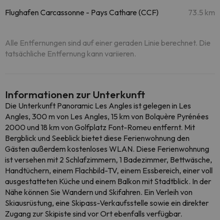
Flughafen Carcassonne - Pays Cathare (CCF)
73.5 km
Alle Entfernungen sind auf einer geraden Linie berechnet. Die
tatsächliche Entfernung kann variieren.
Informationen zur Unterkunft
Die Unterkunft Panoramic Les Angles ist gelegen in Les
Angles, 300 m von Les Angles, 15 km von Bolquère Pyrénées
2000 und 18 km von Golfplatz Font-Romeu entfernt. Mit
Bergblick und Seeblick bietet diese Ferienwohnung den
Gästen außerdem kostenloses WLAN. Diese Ferienwohnung
ist versehen mit 2 Schlafzimmern, 1 Badezimmer, Bettwäsche,
Handtüchern, einem Flachbild-TV, einem Essbereich, einer voll
ausgestatteten Küche und einem Balkon mit Stadtblick. In der
Nähe können Sie Wandern und Skifahren. Ein Verleih von
Skiausrüstung, eine Skipass-Verkaufsstelle sowie ein direkter
Zugang zur Skipiste sind vor Ort ebenfalls verfügbar.