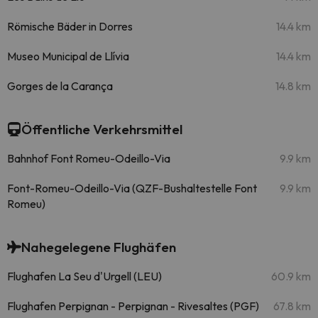
Römische Bäder in Dorres
14.4 km
Museo Municipal de Llívia
14.4 km
Gorges de la Carança
14.8 km
Öffentliche Verkehrsmittel
Bahnhof Font Romeu-Odeillo-Via
9.9 km
Font-Romeu-Odeillo-Via (QZF-Bushaltestelle Font
9.9 km
Romeu)
Nahegelegene Flughäfen
Flughafen La Seu d'Urgell (LEU)
60.9 km
Flughafen Perpignan - Perpignan - Rivesaltes (PGF)
67.8 km