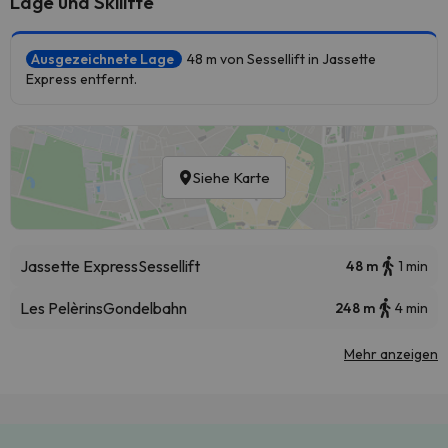
Lage und Skilifte
Ausgezeichnete Lage
48 m von Sessellift in Jassette
Express entfernt.
Siehe Karte
Jassette Express
Sessellift
48 m
1 min
Les Pelèrins
Gondelbahn
248 m
4 min
Mehr anzeigen