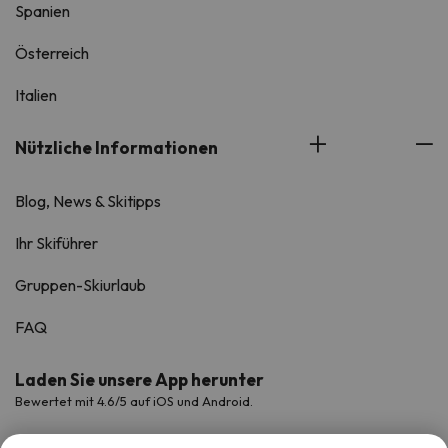
Spanien
Österreich
Italien
Nützliche Informationen
Blog, News & Skitipps
Ihr Skiführer
Gruppen-Skiurlaub
FAQ
Laden Sie unsere App herunter
Bewertet mit 4.6/5 auf iOS und Android.