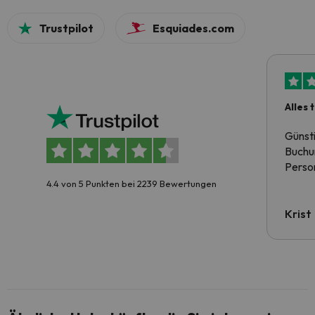
Trustpilot
Esquiades.com
Alles 
Günst
Buchun
Person
4.4 von 5 Punkten bei 2239 Bewertungen
Krist