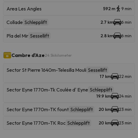
Area Les Angles
592 m
9 min
Collade
Schlepplift
2.7 km
6 min
Pla del Mir
Sessellift
2.8 km
6 min
Cambre d'Aze
24 Skikilometer
Sector St Pierre 1640m-Telesilla Mouli
Sessellift
17 km
22 min
Sector Eyne 1770m-Tk Coulée d' Eyne
Schlepplift
19.9 km
24 min
Sector Eyne 1770m-TK fount
Schlepplift
20 km
23 min
Sector Eyne 1770m-TK Roc
Schlepplift
20 km
23 min