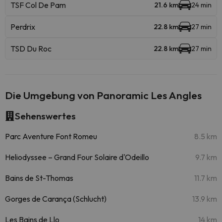
TSF Col De Pam
21.6 km
24 min
Perdrix
22.8 km
27 min
TSD Du Roc
22.8 km
27 min
Die Umgebung von Panoramic Les Angles
Sehenswertes
Parc Aventure Font Romeu
8.5 km
Heliodyssee – Grand Four Solaire d'Odeillo
9.7 km
Bains de St-Thomas
11.7 km
Gorges de Carança (Schlucht)
13.9 km
Les Bains de Llo
14 km