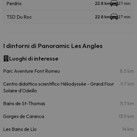
Perdrix
22.8 km
27 min
TSD Du Roc
22.8 km
27 min
I dintorni di Panoramic Les Angles
Luoghi di interesse
Parc Aventure Font Romeu
8.5 km
Centro didattico scientifico Héliodyssée - Grand Four
9.7 km
Solaire d'Odeillo
Bains de St-Thomas
11.7 km
Gorges de Caranca
13.9 km
Les Bains de Llo
14 km