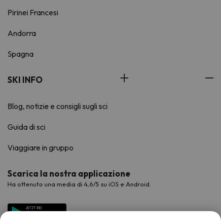
Pirinei Francesi
Andorra
Spagna
SKI INFO
Blog, notizie e consigli sugli sci
Guida di sci
Viaggiare in gruppo
Scarica la nostra applicazione
Ha ottenuto una media di 4,6/5 su iOS e Android.