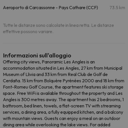
Aeroporto di Carcassonne - Pays Cathare (CCF)
73.5 km
Tutte le distanze sono calcolate in linea retta. Le distanze
effettive possono variare.
Informazioni sull'alloggio
Offering city views, Panoramic Les Angles is an
accommodation situated in Les Angles, 27 km from Municipal
Museum of Llivia and 33 km from Real Club de Golf de
Cerdaña. 15 km from Bolquère Pyrénées 2000 and 18 km from
Font-Romeu Golf Course, the apartment features ski storage
space. Free WiFi is available throughout the property and Les
Angles is 300 metres away. The apartment has 2 bedrooms, 1
bathroom, bed linen, towels, a flat-screen TV with streaming
services, a dining area, a fully equipped kitchen, and a balcony
with mountain views. Guests can enjoy a meal on an outdoor
dining area while overlooking the lake views. For added