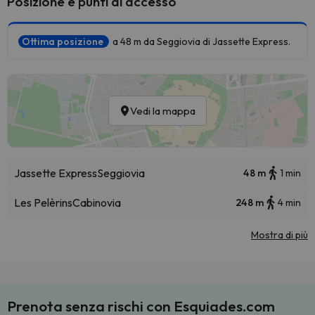
Posizione e punti di accesso
Ottima posizione
a 48 m da Seggiovia di Jassette Express.
Vedi la mappa
Jassette Express
Seggiovia
48 m
1 min
Les Pelèrins
Cabinovia
248 m
4 min
Mostra di più
Prenota senza rischi con Esquiades.com