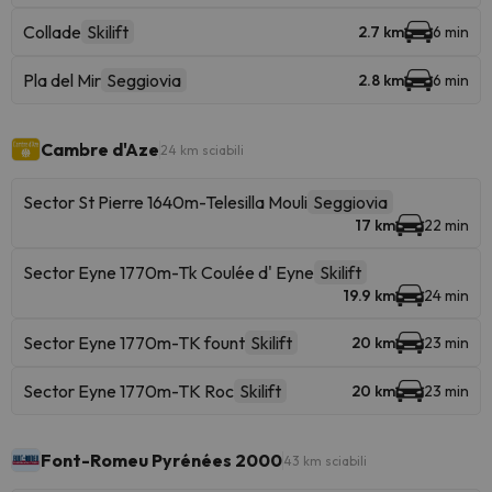
Collade
Skilift
2.7 km
6 min
Pla del Mir
Seggiovia
2.8 km
6 min
Cambre d'Aze
24 km sciabili
Sector St Pierre 1640m-Telesilla Mouli
Seggiovia
17 km
22 min
Sector Eyne 1770m-Tk Coulée d' Eyne
Skilift
19.9 km
24 min
Sector Eyne 1770m-TK fount
Skilift
20 km
23 min
Sector Eyne 1770m-TK Roc
Skilift
20 km
23 min
Font-Romeu Pyrénées 2000
43 km sciabili