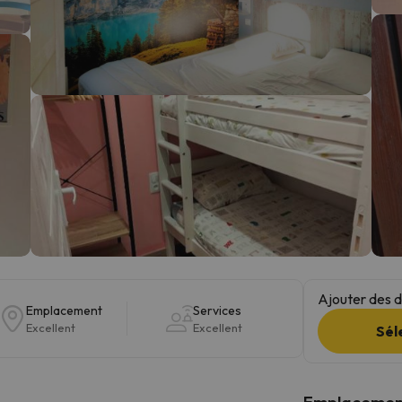
s qu'il aura retrouvé sa boussole, il reviendra.
Ajouter des da
Emplacement
Services
Excellent
Excellent
Sél
Emplacemen