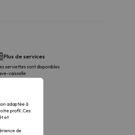
Plus de services
s serviettes sont disponibles
ave-vaisselle
éfrigérateur
afetière
icro-ondes
tendoir
tion adaptée à
oaster
tre profil. Ces
tensiles de cuisine
êt et
alle à manger
isinières
périence de