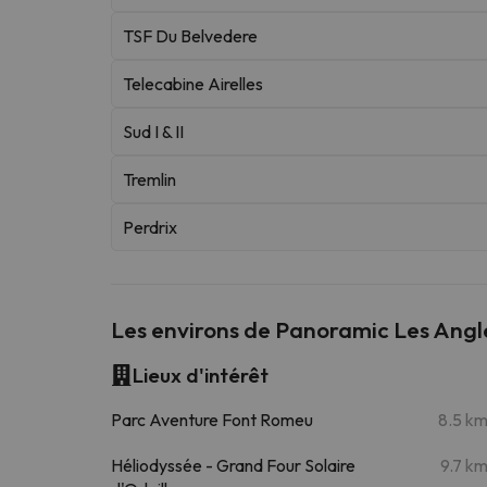
TSF Du Belvedere
Telecabine Airelles
Sud I & II
Tremlin
Perdrix
Les environs de Panoramic Les Angl
Lieux d'intérêt
Parc Aventure Font Romeu
8.5 k
Héliodyssée - Grand Four Solaire
9.7 k