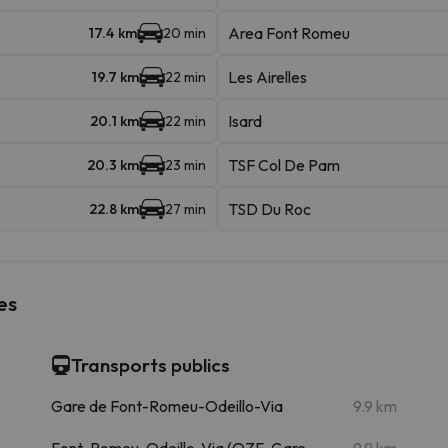
Area Font Romeu
17.4 km
20 min
Les Airelles
19.7 km
22 min
Isard
20.1 km
22 min
TSF Col De Pam
20.3 km
23 min
TSD Du Roc
22.8 km
27 min
es
Transports publics
m
Gare de Font-Romeu-Odeillo-Via
9.9 km
m
Font-Romeu-Odeillo-Via (QZF-Gare
9.9 km