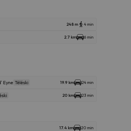
248 m
4 min
2.7 km
6 min
' Eyne
Téléski
19.9 km
24 min
éski
20 km
23 min
17.4 km
20 min