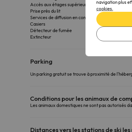
navigation plus ef
Accès aux étages supérieurs par ascenseur
cookies.
Prise près du lit
Services de diffusion en continu
Casiers
Détecteur de fumée
Extincteur
Parking
Un parking gratuit se trouve à proximité de l'hébe
Conditions pour les animaux de co
Les animaux domestiques ne sont pas autorisés da
Distances vers les stations de ski les