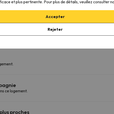
ficace et plus pertinente. Pour plus de détails, veuillez consulter n
Accepter
Rejeter
rgement.
mpagnie
ns ce logement.
 plus proches