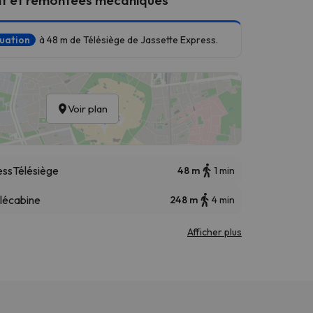
tuation
à 48 m de Télésiège de Jassette Express.
Voir plan
ess
Télésiège
48 m
1 min
lécabine
248 m
4 min
Afficher plus