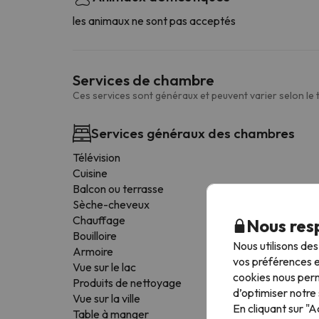
les animaux ne sont pas acceptés
Services de chambre
Ces services sont généraux et peuvent varier selon le
Services généraux des chambres
Télévision
Cuisine
Balcon ou terrasse
Sèche-cheveux
Chauffage
Nous resp
Bouilloire
Nous utilisons de
Armoire
vos préférences e
Vue sur le lac
cookies nous perm
Produits de nettoyage
d’optimiser notre 
Vue sur la ville
En cliquant sur "
Table à manger