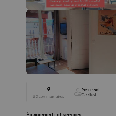
Il semble que notre chercheur se soit égaré. Dè
9
Personnel
Excellent
52 commentaires
​Équipements et services