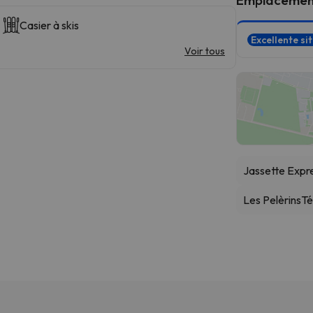
Casier à skis
Excellente si
Voir tous
Jassette Expr
Les Pelèrins
Té