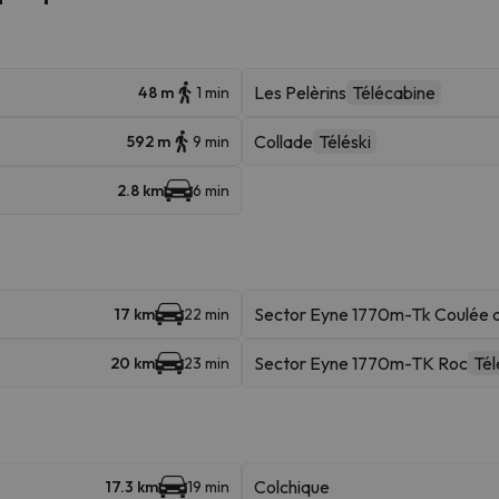
Les Pelèrins
Télécabine
48 m
1 min
Collade
Téléski
592 m
9 min
2.8 km
6 min
Sector Eyne 1770m-Tk Coulée d
17 km
22 min
Sector Eyne 1770m-TK Roc
Tél
20 km
23 min
Colchique
17.3 km
19 min