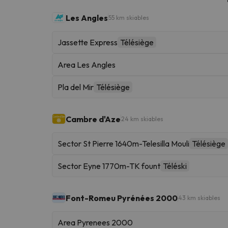
Les Angles
55 km skiables
Jassette Express
Télésiège
Area Les Angles
Pla del Mir
Télésiège
Cambre d'Aze
24 km skiables
Sector St Pierre 1640m-Telesilla Mouli
Télésiège
Sector Eyne 1770m-TK fount
Téléski
Font-Romeu Pyrénées 2000
43 km skiables
Area Pyrenees 2000