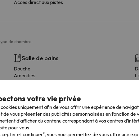
Acces direct aux pistes
 type de chambre.
Salle de bains
Douche
De
Amenities
L
Douche ou baignoire
R
Salle de bain privée
C
Papier hygiénique
M
ectons votre vie privée
Douche de plain-pied
É
s cookies uniquement afin de vous offrir une expérience de naviga
Gel douche
T
t de vous présenter des publicités personnalisées en fonction de vo
Us
ettent d’afficher du contenu correspondant à vos centres d’intér
S
site pour vous.
Cu
Accepter et continuer", vous nous permettez de vous offrir une ex