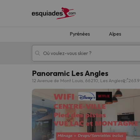
Pyrénées
Alpes
Panoramic Les Angles
Séjours au ski
Séjours montagne
12 Avenue de Mont Louis, 66210, Les Angles
263.9
Oups, nous n'avons pas trouvé de résultats c