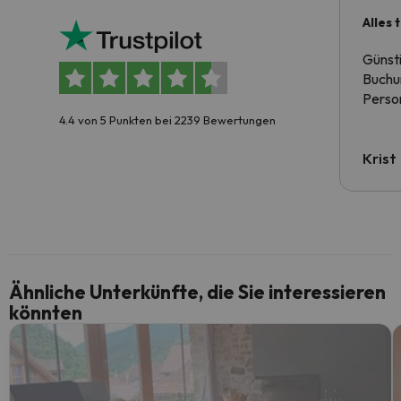
Alles 
Günst
Buchun
Person
4.4 von 5 Punkten bei 2239 Bewertungen
Krist
Ähnliche Unterkünfte, die Sie interessieren
könnten