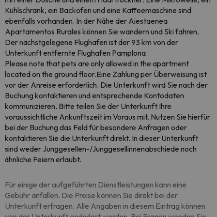
Kühlschrank, ein Backofen und eine Kaffeemaschine sind
ebenfalls vorhanden. In der Nähe der Aiestaenea
Apartamentos Rurales können Sie wandern und Ski fahren.
Der nächstgelegene Flughafen ist der 93 km von der
Unterkunft entfernte Flughafen Pamplona.
Please note that pets are only allowed in the apartment
located on the ground floor.Eine Zahlung per Überweisung ist
vor der Anreise erforderlich. Die Unterkunft wird Sie nach der
Buchung kontaktieren und entsprechende Kontodaten
kommunizieren. Bitte teilen Sie der Unterkunft Ihre
voraussichtliche Ankunftszeit im Voraus mit. Nutzen Sie hierfür
bei der Buchung das Feld für besondere Anfragen oder
kontaktieren Sie die Unterkunft direkt. In dieser Unterkunft
sind weder Junggesellen-/Junggesellinnenabschiede noch
ähnliche Feiern erlaubt.
Für einige der aufgeführten Dienstleistungen kann eine
Gebühr anfallen. Die Preise können Sie direkt bei der
Unterkunft erfragen. Alle Angaben in diesem Eintrag können
von der Unterkunft geändert werden. Bei Fragen wenden Sie