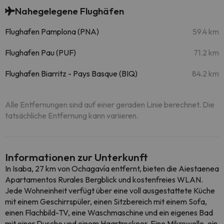
Nahegelegene Flughäfen
Flughafen Pamplona (PNA)
59.4 km
Flughafen Pau (PUF)
71.2 km
Flughafen Biarritz - Pays Basque (BIQ)
84.2 km
Alle Entfernungen sind auf einer geraden Linie berechnet. Die
tatsächliche Entfernung kann variieren.
Informationen zur Unterkunft
In Isaba, 27 km von Ochagavía entfernt, bieten die Aiestaenea
Apartamentos Rurales Bergblick und kostenfreies WLAN.
Jede Wohneinheit verfügt über eine voll ausgestattete Küche
mit einem Geschirrspüler, einen Sitzbereich mit einem Sofa,
einen Flachbild-TV, eine Waschmaschine und ein eigenes Bad
mit einer Dusche und einem Haartrockner. Eine Mikrowelle, ein