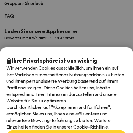
Gruppen-Skiurlaub
FAQ
Laden Sie unsere App herunter
Bewertet mit 4.6/5 auf iOS und Android.
Ihre Privatsphäre ist uns wichtig
Wir verwenden Cookies ausschließlich, um Ihnen ein auf
Ihre Vorlieben zugeschnittenes Nutzungserlebnis zu bieten
und Ihnen personalisierte Werbung basierend auf Ihrem
Profil anzuzeigen. Diese Cookies helfen uns, Inhalte
entsprechend Ihren Interessen darzustellen und unsere
Website für Sie zu optimieren.
Verfügbare Zahlungsarten
Durch das Klicken auf "Akzeptieren und fortfahren",
ermöglichen Sie es uns, Ihnen eine effizientere und
relevantere Browsing-Erfahrung zu bieten. Weitere
Einzelheiten finden Sie in unserer
Cookie-Richtlinie.