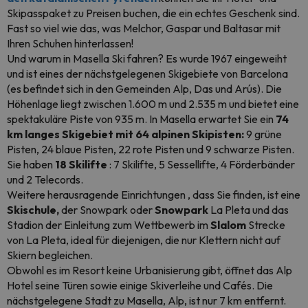
Skipasspaket
zu Preisen buchen, die ein echtes Geschenk sind.
Fast so viel wie das, was Melchor, Gaspar und Baltasar mit
Ihren Schuhen hinterlassen!
Und warum in Masella Ski fahren? Es wurde 1967 eingeweiht
und ist eines der nächstgelegenen Skigebiete von Barcelona
(es befindet sich in den Gemeinden Alp, Das und Arús). Die
Höhenlage liegt zwischen 1.600 m und 2.535 m und bietet eine
spektakuläre Piste von 935 m. In Masella erwartet Sie ein
74
km langes Skigebiet mit 64 alpinen Skipisten:
9 grüne
Pisten, 24 blaue Pisten, 22 rote Pisten und 9 schwarze Pisten.
Sie haben
18 Skilifte
: 7 Skilifte, 5 Sessellifte, 4 Förderbänder
und 2 Telecords.
Weitere herausragende Einrichtungen , dass Sie finden, ist eine
Skischule,
der Snowpark oder
Snowpark
La Pleta und das
Stadion der Einleitung zum Wettbewerb im
Slalom
Strecke
von La Pleta, ideal für diejenigen, die nur Klettern nicht auf
Skiern begleichen.
Obwohl es im Resort keine Urbanisierung gibt, öffnet das Alp
Hotel seine Türen sowie einige Skiverleihe und Cafés. Die
nächstgelegene Stadt zu Masella, Alp, ist nur 7 km entfernt.