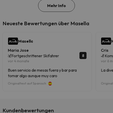
Mehr Info
Neueste Bewertungen über Masella
Masella
Maria Jose
Cris
8
Fortgeschrittener Skifahrer
Kom
vor 4 monate
vor 6 
Buen servicio de mesas fuera y bar para
La div
tomar algo aunque muy caro
Originaltext auf Spanisch
Origina
Kundenbewertungen