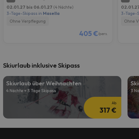
02.01.27 bis 06.01.27
(4 Nächte)
02.01.27
3-Tage-Skipass in
Masella
3-Tage-S
Ohne Verpflegung
Ohne V
405 €
/pers.
Skiurlaub inklusive Skipass
Skiurlaub über Weihnachten
Ski
4 Nächte + 3 Tage Skipass
3 Nä
Ab
317 €