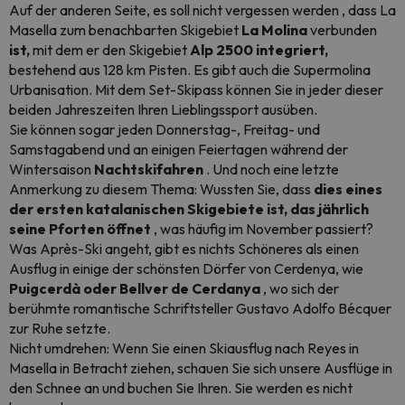
Auf der anderen Seite, es soll nicht vergessen werden , dass La
Masella zum benachbarten Skigebiet
La Molina
verbunden
ist,
mit dem er den Skigebiet
Alp 2500
integriert,
bestehend aus 128 km Pisten. Es gibt auch die Supermolina
Urbanisation. Mit dem Set-Skipass können Sie in jeder dieser
beiden Jahreszeiten Ihren Lieblingssport ausüben.
Sie können sogar jeden Donnerstag-, Freitag- und
Samstagabend und an einigen Feiertagen während der
Wintersaison
Nachtskifahren
. Und noch eine letzte
Anmerkung zu diesem Thema: Wussten Sie, dass
dies eines
der ersten katalanischen Skigebiete ist, das jährlich
seine Pforten öffnet
, was häufig im November passiert?
Was
Après-Ski
angeht, gibt es nichts Schöneres als einen
Ausflug in einige der schönsten Dörfer von Cerdenya, wie
Puigcerdà oder Bellver de Cerdanya
, wo sich der
berühmte romantische Schriftsteller Gustavo Adolfo Bécquer
zur Ruhe setzte.
Nicht umdrehen: Wenn Sie einen Skiausflug nach Reyes in
Masella in Betracht ziehen, schauen Sie sich unsere Ausflüge in
den Schnee an und buchen Sie Ihren. Sie werden es nicht