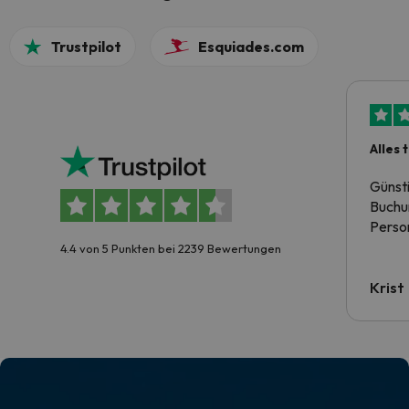
Trustpilot
Esquiades.com
Alles 
Günst
Buchun
Person
4.4 von 5 Punkten bei 2239 Bewertungen
Krist