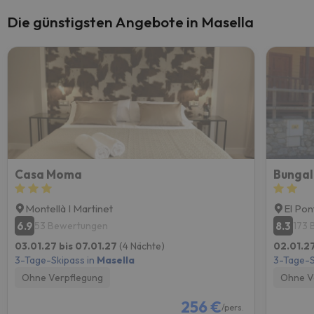
Die günstigsten Angebote in Masella
Casa Moma
Bungal
Montellà I Martinet
El Pon
6.9
8.3
53 Bewertungen
173 
03.01.27 bis 07.01.27
(4 Nächte)
02.01.27
3-Tage-Skipass in
Masella
3-Tage-S
Ohne Verpflegung
Ohne V
256 €
/pers.