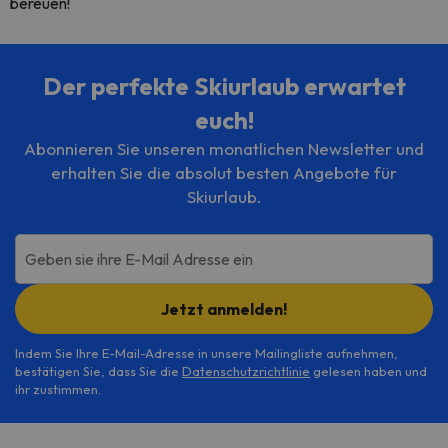
bereuen!
Der perfekte Skiurlaub erwartet
euch!
Abonnieren Sie unseren monatlichen Newsletter und
erhalten Sie die absolut besten Angebote für
Skiurlaub.
Geben sie ihre E-Mail Adresse ein
Jetzt anmelden!
Indem Sie Ihre E-Mail-Adresse in unsere Mailingliste aufnehmen,
bestätigen Sie, dass Sie die
Datenschutzrichtlinie
gelesen haben und
ihr zustimmen.