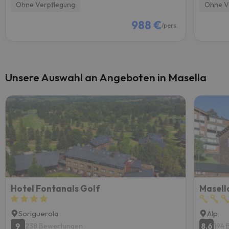
Ohne Verpflegung
Ohne V
988 €
/pers.
Unsere Auswahl an Angeboten in Masella
Hotel Fontanals Golf
Masell
Soriguerola
Alp
9
8.6
238 Bewertungen
194 