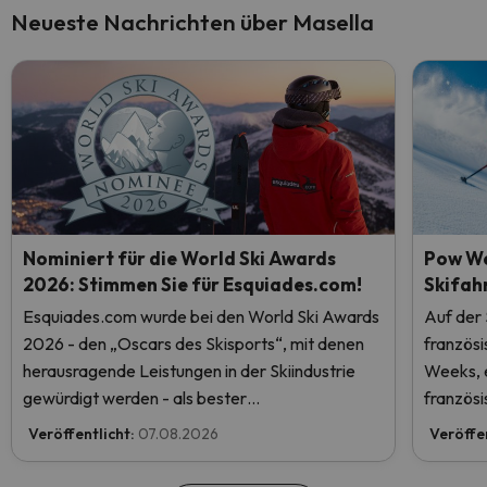
Neueste Nachrichten über Masella
Nominiert für die World Ski Awards
Pow We
2026: Stimmen Sie für Esquiades.com!
Skifah
Esquiades.com wurde bei den World Ski Awards
Auf der
2026 - den „Oscars des Skisports“, mit denen
französ
herausragende Leistungen in der Skiindustrie
Weeks, e
gewürdigt werden - als bester
französi
Skiurlaubveranstalter der Welt nominiert.
Veröffentlicht:
07.08.2026
Veröffe
Stimmen Sie jetzt ab und helfen Sie uns, den
ersten Platz zu erreichen!