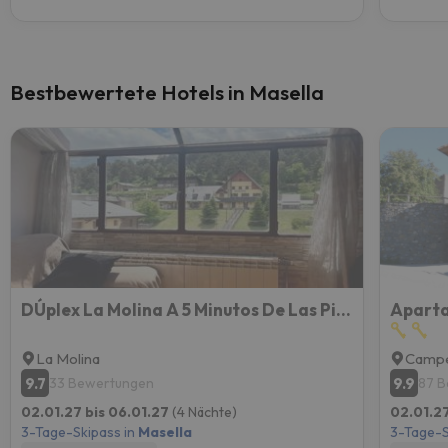
Bestbewertete Hotels in Masella
DÚplex La Molina A 5 Minutos De Las Pistas De Esquí
Aparta
La Molina
Campe
9.7
9.9
33 Bewertungen
87 
02.01.27 bis 06.01.27
(4 Nächte)
02.01.27
3-Tage-Skipass in
Masella
3-Tage-S