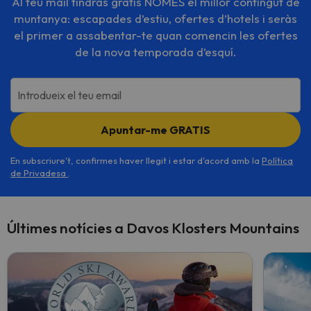
Al teu mail tindràs gratis NOMÉS el millor contingut de
muntanya: escapades d’estiu, ofertes d’hotels i seràs
el primer a assabentar-te quan comencin les ofertes
de la nova temporada d’esquí.
Introdueix el teu email
Apuntar-me GRATIS
En subscriure't, confirmes haver llegit i estar d'acord amb la
Política
de Privadesa
.
Últimes notícies a Davos Klosters Mountains