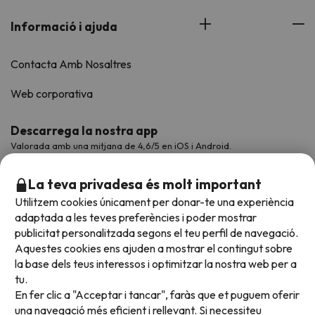
Informació i ajuda
Contacta Amb Nosaltres
Web corporativa
Descarrega la nostra app
Valorada amb una mitjana de 4,6/5 en iOS i Android.
La teva privadesa és molt important
Utilitzem cookies únicament per donar-te una experiència
adaptada a les teves preferències i poder mostrar
publicitat personalitzada segons el teu perfil de navegació.
Aquestes cookies ens ajuden a mostrar el contingut sobre
la base dels teus interessos i optimitzar la nostra web per a
tu.
En fer clic a "Acceptar i tancar", faràs que et puguem oferir
Acceptem
una navegació més eficient i rellevant. Si necessiteu