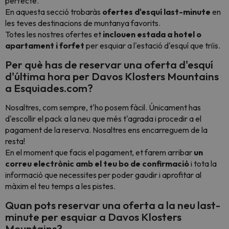
perfecte.
En aquesta secció trobaràs
ofertes d'esquí last-minute
en
les teves destinacions de muntanya favorits.
Totes les nostres ofertes et
inclouen estada a hotel o
apartament i forfet
per esquiar a l'estació d'esquí que triïs.
Per què has de reservar una oferta d'esquí
d'última hora per Davos Klosters Mountains
a Esquiades.com?
Nosaltres, com sempre, t'ho posem fàcil
. Únicament has
d'escollir el pack a la neu que més t'agrada i procedir a el
pagament de la reserva. Nosaltres ens encarreguem de la
resta!
En el moment que facis el pagament, et farem arribar
un
correu electrònic amb el teu bo de confirmació
i tota la
informació que necessites per poder gaudir i aprofitar al
màxim el teu temps a les pistes.
Quan pots reservar una oferta a la neu last-
minute per esquiar a Davos Klosters
Mountains?