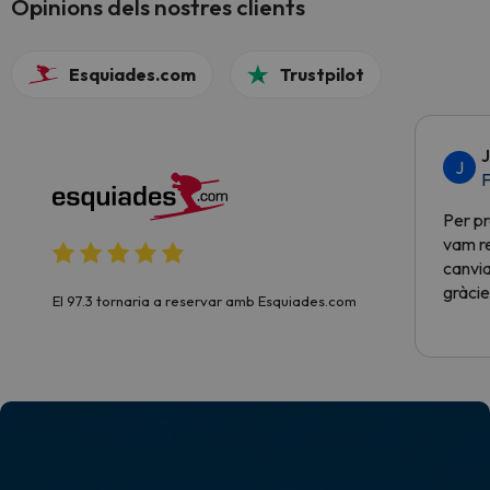
Opinions dels nostres clients
Esquiades.com
Trustpilot
J
J
F
Per pr
vam re
canvia
gràcie
El 97.3 tornaria a reservar amb Esquiades.com