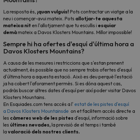
La resposta és,
¡quan vulguis!
Pots contractar un viatge a la
neu i començar-avui mateix. Pots
allotjar-te aquesta
mateixa nit
en l'allotjament que tu escullis i
esquiar
demà
mateix a
Davos Klosters Mountains. Millor impossible!
Sempre hi ha ofertes d'esquí d'última hora a
Davos Klosters Mountains?
A causa de les mesures i restriccions que s'estan prenent
actualment, és possible que no sempre trobis ofertes d'esquí
d'última hora a aquesta estació. Això es deu perquè l'estació
ja ha cobert l'aforament permès. Si es dóna aquest cas,
podràs buscar altres dates d'esquí per així poder visitar
Davos
Klosters Mountains.
En Esquiades.com tens accés a l'
estat de les pistes d'esquí
a
Davos Klosters Mountainsde
on et facilitem accés directe a
les
càmeres web de les pistes
d'esquí, informació sobre
les
últimes nevades,
la previsió de el temps i també
la
valoració dels nostres clients.