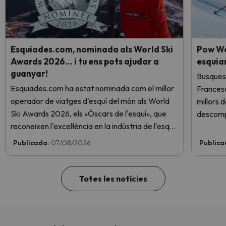
Esquiades.com, nominada als World Ski
Pow We
Awards 2026… i tu ens pots ajudar a
esquia
guanyar!
Busques 
Esquiades.com ha estat nominada com el millor
Frances
operador de viatges d'esquí del món als World
millors 
Ski Awards 2026, els «Òscars de l'esquí», que
descomp
reconeixen l'excel·lència en la indústria de l'esquí.
Vota ara i ajuda'ns a arribar al capdamunt!
Publicada:
07/08/2026
Publica
Totes les notícies