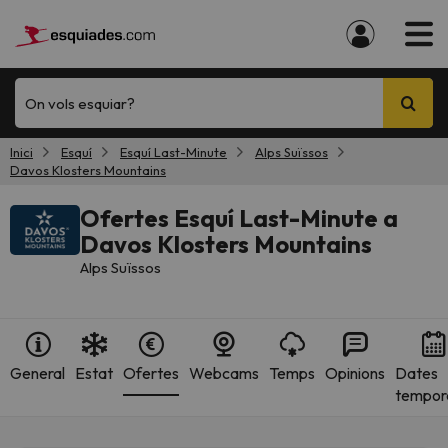
On vols esquiar?
Inici
Esquí
Esquí Last-Minute
Alps Suïssos
Davos Klosters Mountains
Ofertes Esquí Last-Minute a
Davos Klosters Mountains
Alps Suïssos
General
Estat
Ofertes
Webcams
Temps
Opinions
Dates
tempor