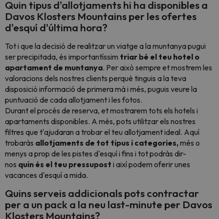
Quin tipus d'allotjaments hi ha disponibles a
Davos Klosters Mountains per les ofertes
d'esquí d'última hora?
Tot i que la decisió de realitzar un viatge a la muntanya pugui
ser precipitada, és importantíssim
triar bé el teu hotel o
apartament de muntanya
. Per això sempre et mostrem les
valoracions dels nostres clients perquè tinguis a la teva
disposició informació de primera mà i més, puguis veure la
puntuació de cada allotjament i les fotos.
Durant el procés de reserva, et mostrarem tots els hotels i
apartaments disponibles. A més, pots utilitzar els nostres
filtres que t'ajudaran a trobar el teu allotjament ideal. Aquí
trobaràs
allotjaments de tot tipus i categories,
més o
menys a prop de les pistes d'esquí i fins i tot podràs dir-
nos
quin és el teu pressupost
i així podem oferir unes
vacances d'esquí a mida.
Quins serveis addicionals pots contractar
per a un pack a la neu last-minute per Davos
Klosters Mountains?