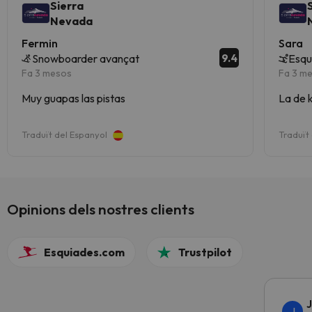
Sierra
Nevada
Fermin
Sara
9.4
Snowboarder avançat
Esqu
Fa 3 mesos
Fa 3 m
Muy guapas las pistas
La de 
Traduït del Espanyol
Traduït
Opinions dels nostres clients
Esquiades.com
Trustpilot
J
J