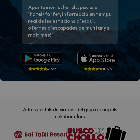
Apartaments, hotels, packs d
´hotel+forfet, informació en temps
real de les estacions d´esquí,
ofertes d´escapades de muntanya i
molt més!
4.6/5
4.8/5
Altres portals de viatges del grup i principals
col·laboradors