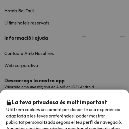
Hotels Boí Taüll
Últims hotels reservats
Informació i ajuda
Contacta Amb Nosaltres
Web corporativa
Descarrega la nostra app
Valorada amb una mitjana de 4,6/5 en iOS i Android.
La teva privadesa és molt important
Utilitzem cookies únicament per donar-te una experiència
adaptada a les teves preferències i poder mostrar
publicitat personalitzada segons el teu perfil de navegació.
Aquestes cookies ens ajuden a mostrar el contingut sobre