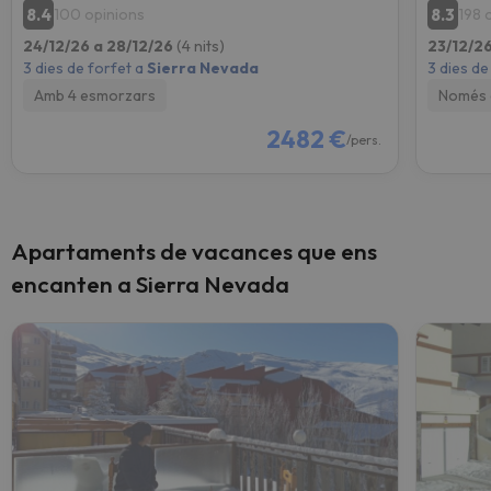
8.4
8.3
100 opinions
198 
24/12/26 a 28/12/26
(4 nits)
23/12/2
3 dies de forfet a
Sierra Nevada
3 dies de
Amb 4 esmorzars
Només 
2482 €
/pers.
Apartaments de vacances que ens
encanten a Sierra Nevada