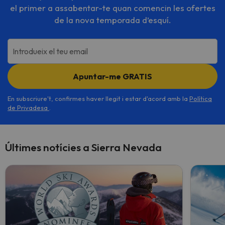
el primer a assabentar-te quan comencin les ofertes
de la nova temporada d’esquí.
Introdueix el teu email
Apuntar-me GRATIS
En subscriure't, confirmes haver llegit i estar d'acord amb la
Política
de Privadesa
.
Últimes notícies a Sierra Nevada