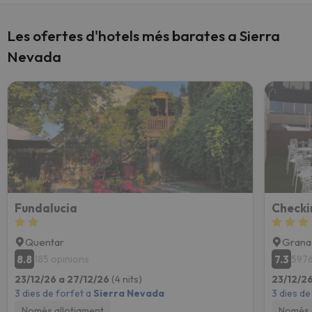
Les ofertes d'hotels més barates a Sierra
Nevada
Fundalucia
Checki
Quentar
Grana
8.8
7.3
185 opinions
5976
23/12/26 a 27/12/26
(4 nits)
23/12/2
3 dies de forfet a
Sierra Nevada
3 dies de
Només allotjament
Només 