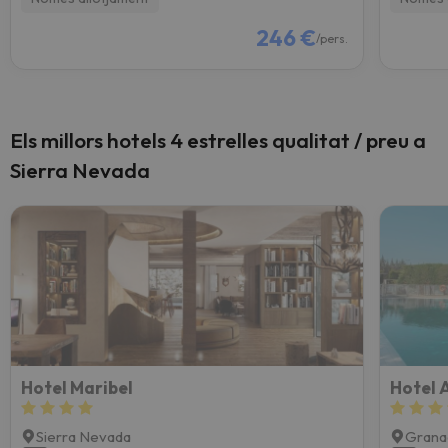
246 €
/pers.
Els millors hotels 4 estrelles qualitat / preu a
Sierra Nevada
Hotel Maribel
Hotel 
Sierra Nevada
Grana