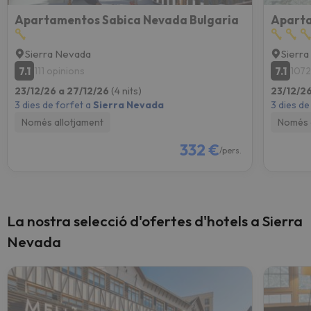
Apartamentos Sabica Nevada Bulgaria
Aparta
Sierra Nevada
Sierr
7.1
7.1
111 opinions
1072
23/12/26 a 27/12/26
(4 nits)
23/12/2
3 dies de forfet a
Sierra Nevada
3 dies de
Només allotjament
Només 
332 €
/pers.
La nostra selecció d'ofertes d'hotels a Sierra
Nevada