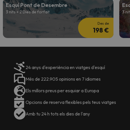
Esquí Pont de Desembre
Esq
3 nits + 2 Dies de forfait
3 ni
Des de
198 €
24 anys d'experiència en viatges d'esquí
Més de 222.905 opinions en 7 idiomes
Els millors preus per esquiar a Europa
Opcions de reserva flexibles pels teus viatges
Amb tu 24 h tots els dies de l'any