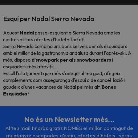
Esquí per Nadal Sierra Nevada
Aquest
Nadal
passa-esquiant a Sierra Nevada amb les
nostres millors ofertes d'hotel + forfet!
Sierra Nevada combina uns bons serveis per als esquiadors
amb el millor de la gastronomia andalusa durant l'après-ski. A
més, disposa
d'snowpark
per als snowboarders
i
esquiadors més atrevits.
Escull l'allotjament que més s'adeqüi al teu gust, afegeix
complements com assegurança d'esquí o de cancel · lació i
gaudeix d'unes vacances de Nadal pel més alt.
Bones
Esquiades!
No és un Newsletter més…
Al teu mail tindràs gratis NOMÉS el millor contingut de
muntanya: escapades d’estiu, ofertes d’hotels i seràs