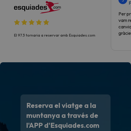
F
Per pr
vam re
canvia
gràcie
El 97.3 tornaria a reservar amb Esquiades.com
Reserva el viatge a la
muntanya a través de
l'APP d'Esquiades.com