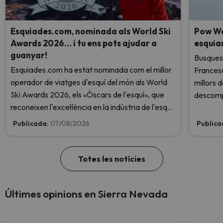
Esquiades.com, nominada als World Ski
Pow We
Awards 2026… i tu ens pots ajudar a
esquia
guanyar!
Busques 
Esquiades.com ha estat nominada com el millor
Frances
operador de viatges d'esquí del món als World
millors 
Ski Awards 2026, els «Òscars de l'esquí», que
descomp
reconeixen l'excel·lència en la indústria de l'esquí.
Vota ara i ajuda'ns a arribar al capdamunt!
Publicada:
07/08/2026
Publica
Totes les notícies
Últimes opinions en Sierra Nevada