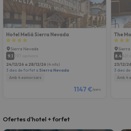
Hotel Meliá Sierra Nevada
The Mo
Sierra Nevada
Sierr
9.1
8.4
737 opinions
421 
24/12/26 a 28/12/26
(4 nits)
23/12/2
3 dies de forfet a
Sierra Nevada
3 dies de
Amb 4 esmorzars
Amb 4 
1147 €
/pers.
Ofertes d'hotel + forfet