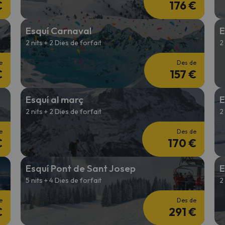
€
176 €
Esquí Carnaval
E
2 nits + 2 Dies de forfait
2
e
Des de
€
157 €
Esquí al març
E
2 nits + 2 Dies de forfait
2
e
Des de
€
170 €
Esquí Pont de Sant Josep
E
5 nits + 4 Dies de forfait
2
e
Des de
€
291 €