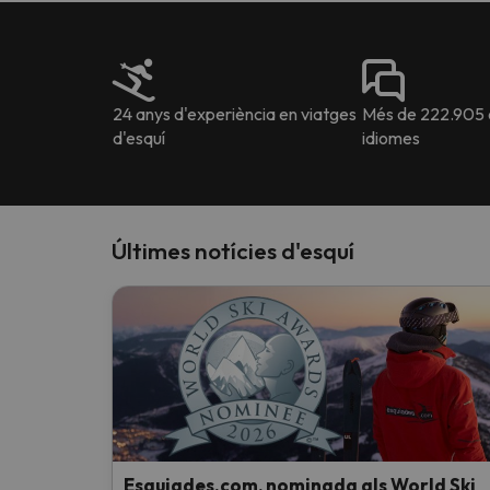
24 anys d'experiència en viatges
Més de 222.905 o
d'esquí
idiomes
Últimes notícies d'esquí
Esquiades.com, nominada als World Ski