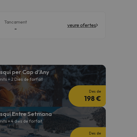
Tancament
veure ofertes
-
squí per Cap d'Any
 nits + 2 Dies de forfait
Des de
198 €
squí Entre Setmana
 nits + 4 dies de forfait
Des de