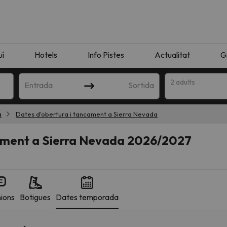
uí
Hotels
Info Pistes
Actualitat
G
2 adults
Entrada
Sortida
a
Dates d'obertura i tancament a Sierra Nevada
cament a Sierra Nevada 2026/2027
ions
Botigues
Dates temporada
n amb la teva cerca. Intenteu modificar la destinació.