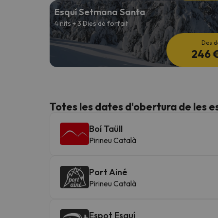
Esquí Setmana Santa
4 nits + 3 Dies de forfait
Des d
246 
Totes les dates d'obertura de les e
Boí Taüll
Pirineu Català
Port Ainé
Pirineu Català
Espot Esquí