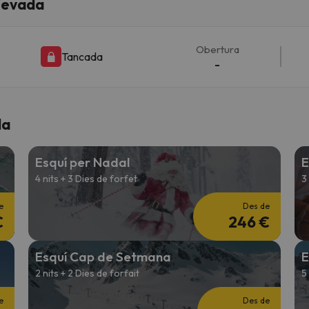
 Nevada
el nord. Quan trobi la seva brúixola torna.
Obertura
Tancada
-
da
Esquí per Nadal
E
4 nits + 3 Dies de forfet
3
e
Des de
€
246 €
Esquí Cap de Setmana
E
2 nits + 2 Dies de forfait
5
e
Des de