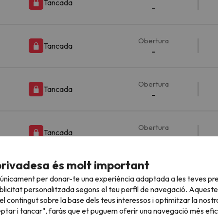
Tancada
-
Obertura
Tancada
-
Obertura
Tancada
-
Obertura
Tancada
-
privadesa és molt important
Obertura
Tancada
 únicament per donar-te una experiència adaptada a les teves pre
-
licitat personalitzada segons el teu perfil de navegació. Aqueste
l contingut sobre la base dels teus interessos i optimitzar la nostr
eptar i tancar", faràs que et puguem oferir una navegació més eficie
Obertura