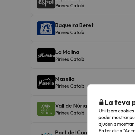
Pirineu Català
Baqueira Beret
Pirineu Català
La Molina
Pirineu Català
Masella
Pirineu Català
La teva 
Vall de Núria
Utilitzem cookies
Pirineu Català
poder mostrar pub
ajuden a mostrar e
En fer clic a "Acc
Port del Comte