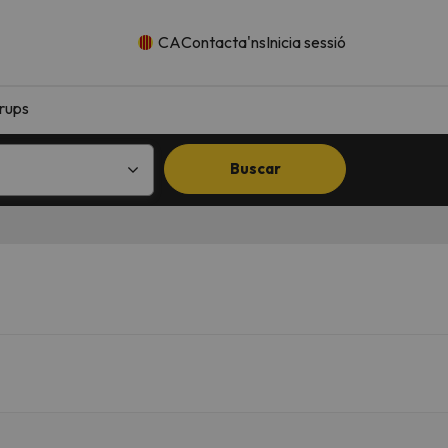
CA
Contacta'ns
Inicia sessió
rups
Buscar