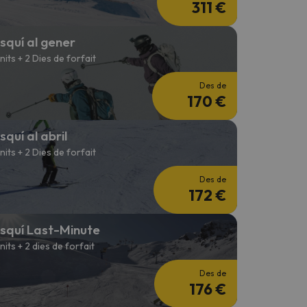
311 €
squí al gener
 nits + 2 Dies de forfait
Des de
170 €
squí al abril
 nits + 2 Dies de forfait
Des de
172 €
squí Last-Minute
 nits + 2 dies de forfait
Des de
176 €