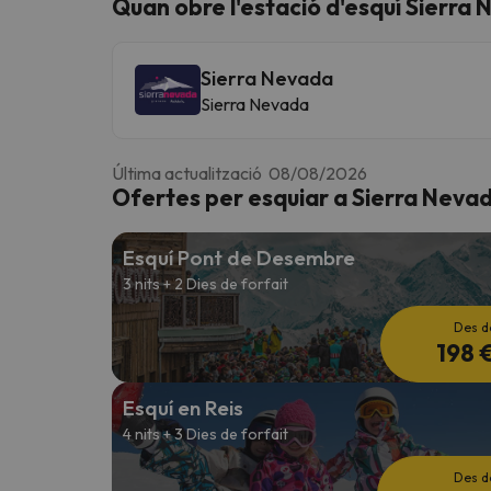
Quan obre l'estació d'esquí Sierra
Sierra Nevada
Vaja! Sembla que el nostre cercador ha perdut 
Sierra Nevada
Última actualització 08/08/2026
Ofertes per esquiar a Sierra Neva
Esquí Pont de Desembre
3 nits + 2 Dies de forfait
Des d
198 
Esquí en Reis
4 nits + 3 Dies de forfait
Des d