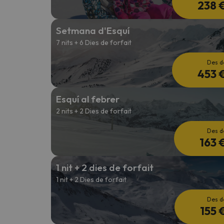
238 
Setmana d'Esquí
7 nits + 6 Dies de forfait
Des d
453 
Esquí al febrer
2 nits + 2 Dies de forfait
Des d
163 
1 nit + 2 dies de forfait
1 nit + 2 Dies de forfait
Des d
155 