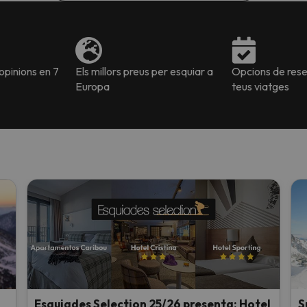
pinions en 7
Els millors preus per esquiar a
Opcions de reser
Europa
teus viatges
Esquiades Selection 25/26 presenta: Hotel
S