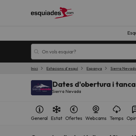
Esq
Inici
Estacions d´esquí
Espanya
Sierra Nevad
Esquí
Escapades
Dates d'obertura i tan
Sierra Nevada
General
Estat
Ofertes
Webcams
Temps
Opin
!Vaja! No hem trobat resultats que coincideixi