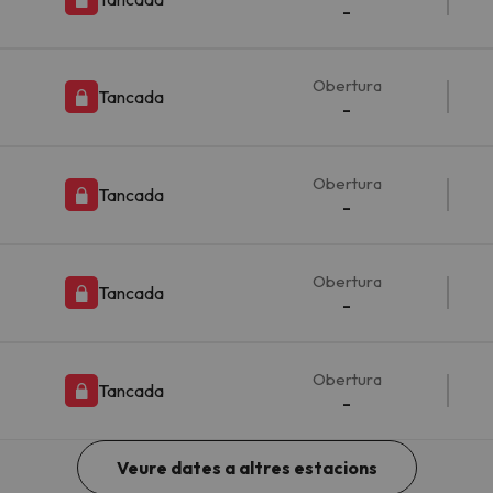
-
Obertura
Tancada
-
Obertura
Tancada
-
Obertura
Tancada
-
Obertura
Tancada
-
Veure dates a altres estacions