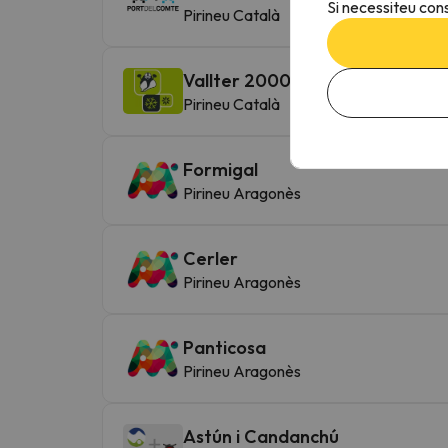
Si necessiteu cons
Pirineu Català
Vallter 2000
Pirineu Català
Formigal
Pirineu Aragonès
Cerler
Pirineu Aragonès
Panticosa
Pirineu Aragonès
Astún i Candanchú