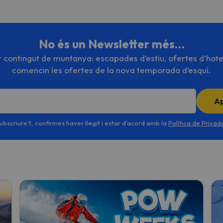
No és un Newsletter més…
or contingut de muntanya: escapades d’estiu, ofertes d’hote
comencin les ofertes de la nova temporada d’esquí.
A
ubscriure't, confirmes haver llegit i estar d'acord amb la
Política de Priva