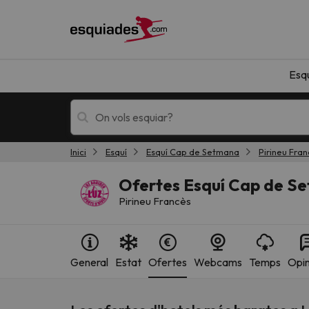
Esq
Inici
Esquí
Esquí Cap de Setmana
Pirineu Fra
Esquí
Escapades
Ofertes Esquí Cap de S
Pirineu Francès
General
Estat
Ofertes
Webcams
Temps
Opin
!Vaja! No hem trobat resultats que coincideixi