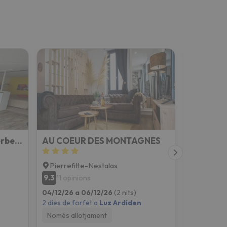
Appartement 2pers, superbe vue montagne, exposé sud, Résidence très calme, parking, 5mns à pied du c
AU COEUR DES MONTAGNES
Chez Lol
Pierrefitte-Nestalas
Luz-Sain
9.3
9.2
11 opinions
250 op
04/12/26 a 06/12/26
(2 nits)
04/12/26 a
2 dies de forfet a
Luz Ardiden
2 dies de fo
Només allotjament
Només all