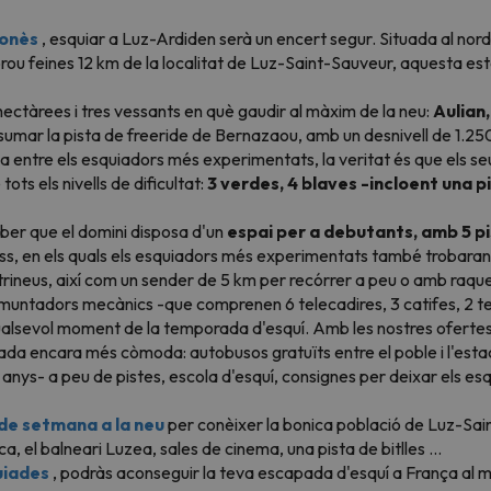
gonès
, esquiar a Luz-Ardiden serà un encert segur. Situada al nord
prou feines 12 km de la localitat de Luz-Saint-Sauveur, aquesta est
hectàrees i tres vessants en què gaudir al màxim de la neu:
Aulian,
ia sumar la pista de freeride de Bernazaou, amb un desnivell de 1.25
da entre els esquiadors més experimentats, la veritat és que els s
ots els nivells de dificultat:
3 verdes, 4 blaves -incloent una p
saber que el domini disposa d'un
espai per a debutants, amb 5 pi
s, en els quals els esquiadors més experimentats també trobaran 
trineus, així com un sender de 5 km per recórrer a peu o amb raqu
untadors mecànics -que comprenen 6 telecadires, 3 catifes, 2 tele
qualsevol moment de la temporada d'esquí. Amb les nostres oferte
tada encara més còmoda: autobusos gratuïts entre el poble i l'esta
 anys- a peu de pistes, escola d'esquí, consignes per deixar els es
de setmana a la neu
per conèixer la bonica població de Luz-Sai
 el balneari Luzea, sales de cinema, una pista de bitlles ...
uiades
, podràs aconseguir la teva escapada d'esquí a França al mi