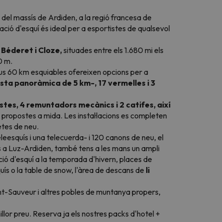
 del massís de Ardiden, a la regió francesa de
ació d'esquí és ideal per a esportistes de qualsevol
 Béderet i Cloze,
situades entre els 1.680 mi els
0 m.
eus 60 km esquiables ofereixen opcions per a
ista panoràmica de 5 km-, 17 vermelles i 3
stes, 4 remuntadors mecànics i 2 catifes, així
propostes a mida. Les instal·lacions es completen
etes de neu.
esquís i una telecuerda- i 120 canons de neu, el
s a Luz-Ardiden, també tens a les mans un ampli
ció d'esquí a la temporada d'hivern, places de
quís o la table de snow, l'àrea de descans de
li
nt-Sauveur i altres pobles de muntanya propers,
llor preu. Reserva ja els nostres packs d'hotel +