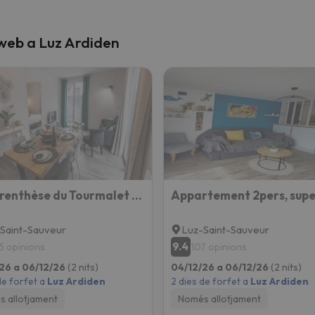
 web a Luz Ardiden
La parenthèse du Tourmalet - séjour tout compris - draps et ménage inclus-
Saint-Sauveur
Luz-Saint-Sauveur
9.4
5 opinions
107 opinions
26 a 06/12/26
(2 nits)
04/12/26 a 06/12/26
(2 nits)
de forfet a
Luz Ardiden
2 dies de forfet a
Luz Ardiden
 allotjament
Només allotjament