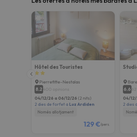
Les ofertes d'hotels més barates a 
Vaja! Sembla que el nostre cercador ha perdut 
Hôtel des Touristes
Studi
Pierrefitte-Nestalas
Bar
8.2
6.6
400 opinions
62
04/12/26 a 06/12/26
(2 nits)
04/12/
2 dies de forfet a
Luz Ardiden
2 dies 
Només allotjament
Només
129 €
/pers.