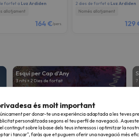
de forfet a
Luz Ardiden
2 dies de forfet a
Luz Ardiden
 allotjament
Només allotjament
164 €
129 
/pers.
Esquí per Cap d'Any
S
3 nits + 2 Dies de forfait
7
e
Des de
€
169 €
privadesa és molt important
 únicament per donar-te una experiència adaptada a les teves pre
Esquí al març
V
licitat personalitzada segons el teu perfil de navegació. Aqueste
2 nits + 2 Dies de forfait
V
l contingut sobre la base dels teus interessos i optimitzar la nostr
eptar i tancar", faràs que et puguem oferir una navegació més eficie
e
Des de