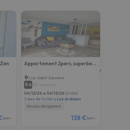
rZen
Appartement 2pers, superbe vue montagne, exposé sud, Résidence très calme, parking, 5mns à pied du c
Luz-Saint-Sauveur
Bareges
9.4
8.1
107 opinions
59 opin
04/12/26 a 06/12/26
(2 nits)
04/12/26 a
2 dies de forfet a
Luz Ardiden
2 dies de fo
Només allotjament
Només all
€
138 €
/pers.
/pers.