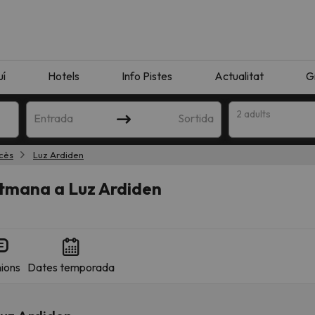
uí
Hotels
Info Pistes
Actualitat
G
2 adults
Entrada
Sortida
ncès
Luz Ardiden
etmana a Luz Ardiden
ions
Dates temporada
n amb la teva cerca. Intenteu modificar la destinació.