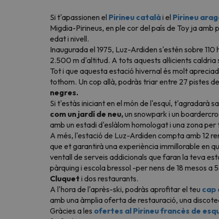
Si t'apassionen el
Pirineu català
i el
Pirineu ara
Migdia-Pirineus, en ple cor del país de Toy ja amb 
edat i nivell.
Inaugurada el 1975, Luz-Ardiden s'estén sobre 110 
2.500 m d'altitud. A tots aquests al·licients caldr
Tot i que aquesta estació hivernal és molt aprecia
tothom. Un cop allà, podràs triar entre 27 pistes de t
negres.
Si t'estàs iniciant en el món de l'esquí, t'agradarà 
com un jardí de neu,
un snowpark i un boardercros
amb un estadi d'eslàlom homologat i una zona per 
A més, l'estació de Luz-Ardiden compta amb 12 rem
que et garantirà una experiència immillorable en 
ventall de serveis addicionals que faran la teva es
pàrquing i escola bressol -per nens de 18 mesos a 5
Cluquet
i dos restaurants.
A l'hora de l'après-ski, podràs aprofitar el teu
cap 
amb una àmplia oferta de restauració, una discoteca,
Gràcies a les
ofertes al Pirineu francès de esq