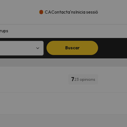
CA
Contacta'ns
Inicia sessió
rups
Buscar
7
23 opinions