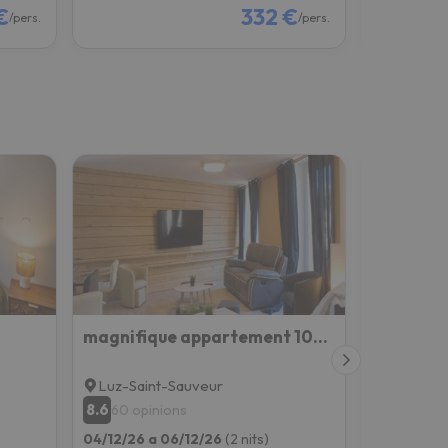
€
332 €
/pers.
/pers.
magnifique appartement 100m² hyper centre Luz
Grand Hô
Luz-Saint-Sauveur
Pierrefit
8.6
8.8
60 opinions
866 opi
04/12/26 a 06/12/26
(2 nits)
04/12/26 a