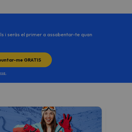
ls i seràs el primer a assabentar-te quan
puntar-me GRATIS
desa
.