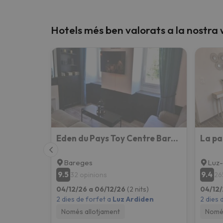
Hotels més ben valorats a la nostra
Eden du Pays Toy Centre Bareges -établissement 3 étoiles
Bareges
Luz-
9.5
9.4
32 opinions
26
04/12/26 a 06/12/26
(2 nits)
04/12/
2 dies de forfet a
Luz Ardiden
2 dies 
Només allotjament
Només