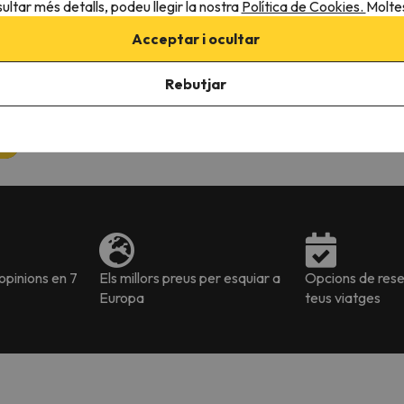
ultar més detalls, podeu llegir la nostra
Política de Cookies.
Moltes
€
141 €
Acceptar i ocultar
Rebutjar
e
€
pinions en 7
Els millors preus per esquiar a
Opcions de reser
Europa
teus viatges