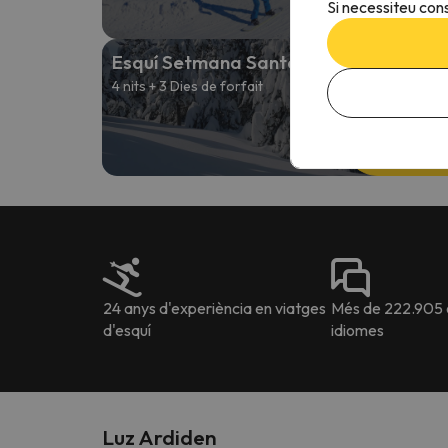
Si necessiteu cons
141 
Esquí Setmana Santa
4 nits + 3 Dies de forfait
Des d
226 
24 anys d'experiència en viatges
Més de 222.905 o
d'esquí
idiomes
Luz Ardiden