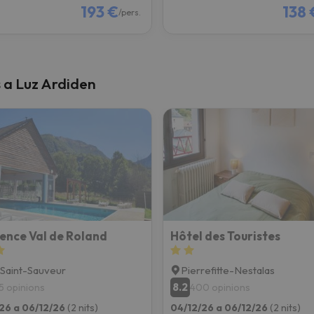
193 €
138 
/pers.
s a Luz Ardiden
ence Val de Roland
Hôtel des Touristes
Saint-Sauveur
Pierrefitte-Nestalas
8.2
5 opinions
400 opinions
26 a 06/12/26
(2 nits)
04/12/26 a 06/12/26
(2 nits)