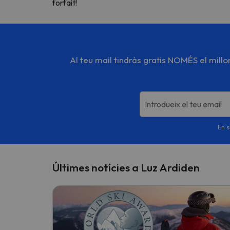
forfait!
Al teu mail tindràs gratis NOMÉS el mill
Introdueix el teu email
En s
Últimes notícies a Luz Ardiden