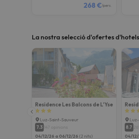
268 €
/pers.
La nostra selecció d'ofertes d'hotel
Residence Les Balcons de L'Yse
Resid
Luz-Saint-Sauveur
Luz-
7.3
8.7
147 opinions
26
04/12/26 a 06/12/26
(2 nits)
04/12/