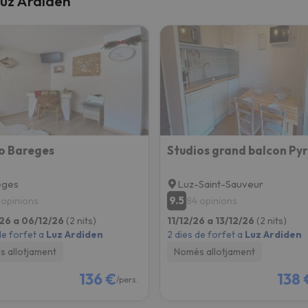
Luz Ardiden
el nord. Quan trobi la seva brúixola torna.
o Bareges
Studios grand balcon Py
eges
Luz-Saint-Sauveur
9.5
 opinions
84 opinions
26 a 06/12/26
(2 nits)
11/12/26 a 13/12/26
(2 nits)
de forfet a
Luz Ardiden
2 dies de forfet a
Luz Ardiden
 allotjament
Només allotjament
136 €
138 
/pers.