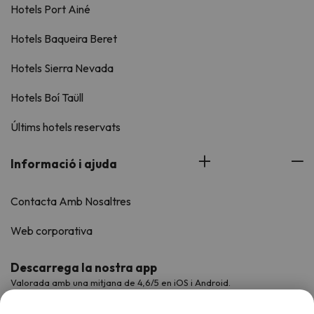
Hotels Port Ainé
Hotels Baqueira Beret
Hotels Sierra Nevada
Hotels Boí Taüll
Últims hotels reservats
Informació i ajuda
Contacta Amb Nosaltres
Web corporativa
Descarrega la nostra app
Valorada amb una mitjana de 4,6/5 en iOS i Android.