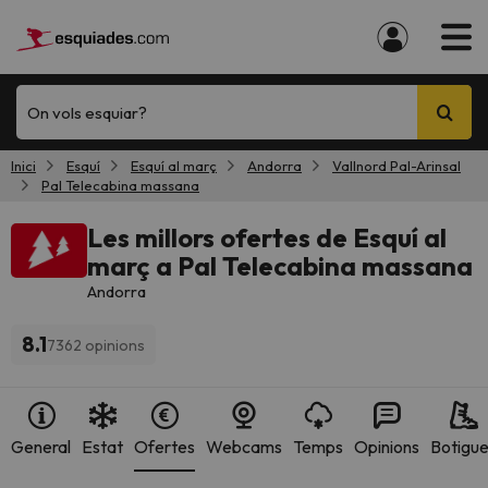
On vols esquiar?
Inici
Esquí
Esquí al març
Andorra
Vallnord Pal-Arinsal
Pal Telecabina massana
Les millors ofertes de Esquí al
març a Pal Telecabina massana
Andorra
8.1
7362 opinions
General
Estat
Ofertes
Webcams
Temps
Opinions
Botigu