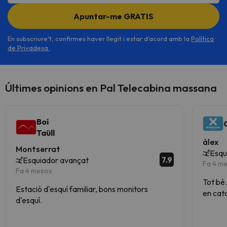
Apuntar-me GRATIS
En subscriure't, confirmes haver llegit i estar d'acord amb la
Política
de Privadesa
.
Últimes opinions en Pal Telecabina massana
Boí
Taüll
àlex
Montserrat
Esqu
7.9
Esquiador avançat
Fa 4 m
Fa 4 mesos
Tot bé.
Estació d'esquí familiar, bons monitors
en cata
d'esquí.
llengua
falta m