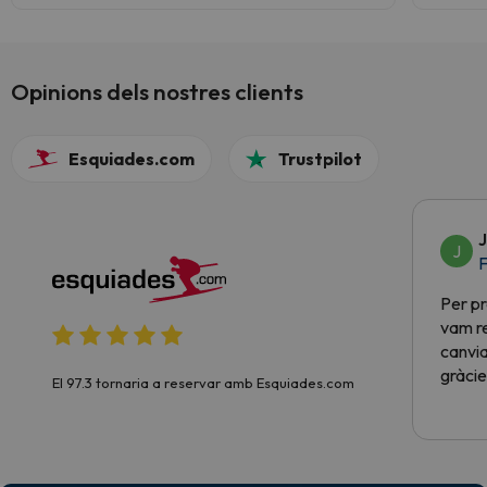
Opinions dels nostres clients
Esquiades.com
Trustpilot
J
J
F
Per pr
vam re
canvia
gràcie
El 97.3 tornaria a reservar amb Esquiades.com