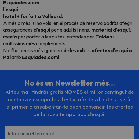
Esquiades.com
l'esquí
hotel + forfait a Vallnord.
A més a més, si ho vols, en el procés de reserva podràs afegir
assegurances
d'esquí
per a adults i nens,
material
d'esquí,
menús per portar a les pistes, entrades per
Caldea
i
moltíssims més complements.
No t'ho pensis més i gaudeix de les millors
ofertes d'esquí a
Pal
amb
Esquiades.com!
No és un Newsletter més…
Al teu mail tindràs gratis NOMÉS el millor contingut de
muntanya: escapades d’estiu, ofertes d’hotels i seràs
el primer a assabentar-te quan comencin les ofertes
de la nova temporada d’esquí.
Introdueix el teu email