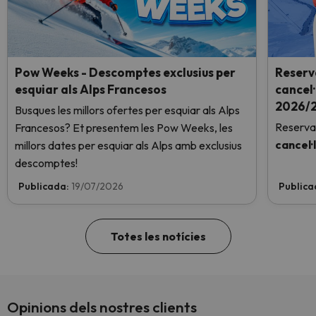
Pow Weeks - Descomptes exclusius per
Reserv
esquiar als Alps Francesos
cancel·
2026/2
Busques les millors ofertes per esquiar als Alps
Reserva
Francesos? Et presentem les Pow Weeks, les
cancel·
millors dates per esquiar als Alps amb exclusius
descomptes!
Publicada:
19/07/2026
Publica
Totes les notícies
Opinions dels nostres clients