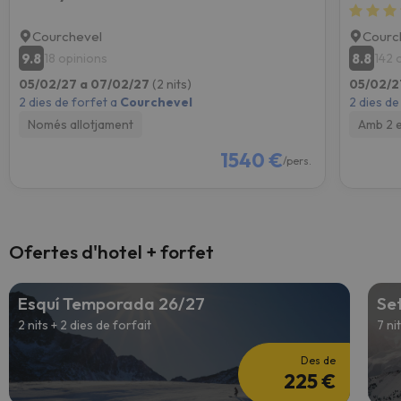
Courchevel
Courc
9.8
8.8
18 opinions
142 
05/02/27 a 07/02/27
(2 nits)
05/02/2
2 dies de forfet a
Courchevel
2 dies de
Només allotjament
Amb 2 
1540 €
/pers.
Ofertes d'hotel + forfet
Esquí Temporada 26/27
Se
2 nits + 2 dies de forfait
7 ni
Des de
225 €