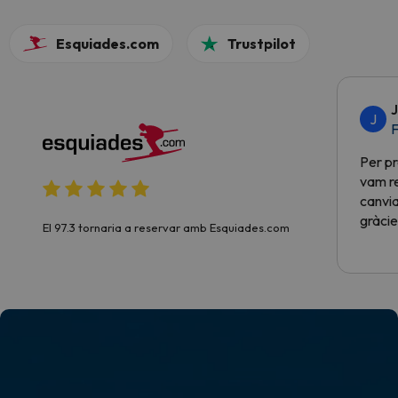
Esquiades.com
Trustpilot
J
J
F
Per pr
vam re
canvia
gràcie
El 97.3 tornaria a reservar amb Esquiades.com