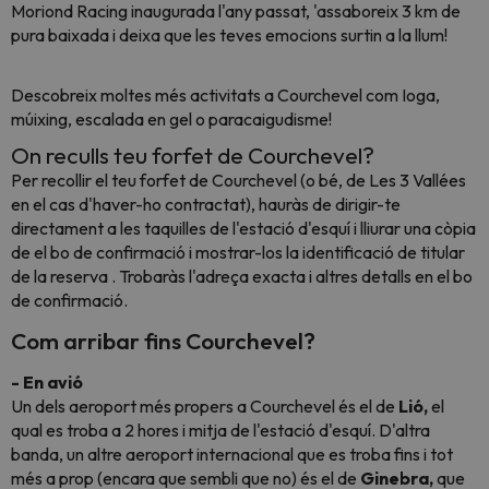
Moriond Racing inaugurada l'any passat, 'assaboreix 3 km de
pura baixada i deixa que les teves emocions surtin a la llum!
Descobreix moltes més activitats a Courchevel com Ioga,
múixing,
escalada en gel o paracaigudisme!
On reculls teu forfet de Courchevel?
Per recollir el teu forfet de Courchevel (o bé, de Les 3 Vallées
en el cas d'haver-ho contractat), hauràs de dirigir-te
directament a les taquilles de l'estació d'esquí i lliurar una còpia
de el bo de confirmació i mostrar-los la identificació de titular
de la reserva . Trobaràs l'adreça exacta i altres detalls en el bo
de confirmació.
Com arribar fins Courchevel?
- En avió
Un dels aeroport més propers a Courchevel és el de
Lió,
el
qual es troba a 2 hores i mitja de l'estació d'esquí. D'altra
banda, un altre aeroport internacional que es troba fins i tot
més a prop (encara que sembli que no) és el de
Ginebra,
que