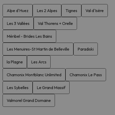
Alpe d'Huez
Les 2 Alpes
Tignes
Val d'Isère
Les 3 Vallées
Val Thorens + Orelle
Méribel - Brides Les Bains
Les Menuires-St Martin de Belleville
Paradiski
la Plagne
Les Arcs
Chamonix Montblanc Unlimited
Chamonix Le Pass
Les Sybelles
Le Grand Massif
Valmorel Grand Domaine