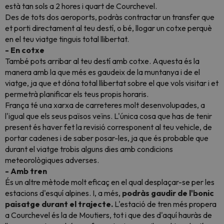
està tan sols a 2 hores i quart de Courchevel.
Des de tots dos aeroports, podràs contractar un transfer que
et porti directament al teu destí, o bé, llogar un cotxe perquè
en el teu viatge tinguis total llibertat.
- En cotxe
També pots arribar al teu destí amb cotxe. Aquesta és la
manera amb la que més es gaudeix de la muntanya i de el
viatge, ja que et dóna total llibertat sobre el que vols visitar i et
permetrà planificar els teus propis horaris.
França té una xarxa de carreteres molt desenvolupades, a
l'igual que els seus països veïns. L'única cosa que has de tenir
present és haver fet la revisió corresponent al teu vehicle, de
portar cadenes i de saber posar-les, ja que és probable que
durant el viatge trobis alguns dies amb condicions
meteorològiques adverses.
- Amb tren
És un altre mètode molt eficaç en el qual desplaçar-se per les
estacions d'esquí alpines. I, a més,
podràs gaudir de l'bonic
paisatge durant el trajecte.
L'estació de tren més propera
a Courchevel és la de Moutiers, tot i que des d'aquí hauràs de