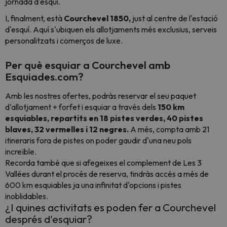
jornada d'esquí.
I, finalment, està
Courchevel 1850,
just al centre de l'estació
d'esquí. Aquí s'ubiquen els allotjaments més exclusius, serveis
personalitzats i comerços de luxe.
Per què esquiar a Courchevel amb
Esquiades.com?
Amb les nostres ofertes, podràs reservar el seu paquet
d'allotjament + forfet i esquiar a través dels
150 km
esquiables, repartits en 18 pistes verdes, 40 pistes
blaves, 32 vermelles i 12 negres.
A més, compta amb 21
itineraris fora de pistes on poder gaudir d'una neu pols
increïble.
Recorda també que si afegeixes el complement de Les 3
Vallées durant el procés de reserva, tindràs accés a més de
600 km esquiables ja una infinitat d'opcions i pistes
inoblidables.
¿I quines activitats es poden fer a Courchevel
després d'esquiar?