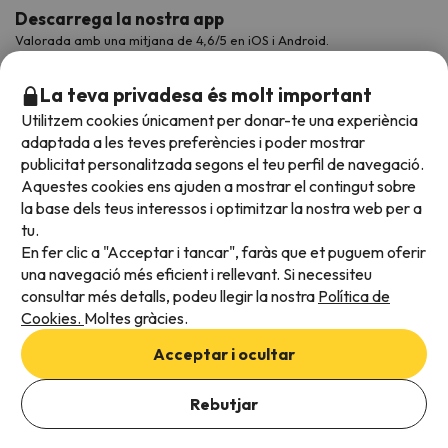
Descarrega la nostra app
Valorada amb una mitjana de 4,6/5 en iOS i Android.
La teva privadesa és molt important
Utilitzem cookies únicament per donar-te una experiència
adaptada a les teves preferències i poder mostrar
publicitat personalitzada segons el teu perfil de navegació.
Aquestes cookies ens ajuden a mostrar el contingut sobre
la base dels teus interessos i optimitzar la nostra web per a
tu.
En fer clic a "Acceptar i tancar", faràs que et puguem oferir
Acceptem
una navegació més eficient i rellevant. Si necessiteu
consultar més detalls, podeu llegir la nostra
Política de
Cookies.
Moltes gràcies.
Condicions generals
Acceptar i ocultar
Privadesa de dades
Política de cookies
Rebutjar
Viajes para ti S.L.U. Copyright © Esquiades.com 2002-2026