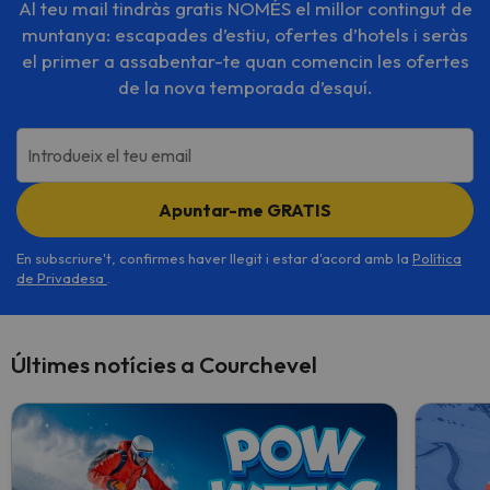
Al teu mail tindràs gratis NOMÉS el millor contingut de
muntanya: escapades d’estiu, ofertes d’hotels i seràs
el primer a assabentar-te quan comencin les ofertes
de la nova temporada d’esquí.
Introdueix el teu email
Apuntar-me GRATIS
En subscriure't, confirmes haver llegit i estar d'acord amb la
Política
de Privadesa
.
Últimes notícies a Courchevel