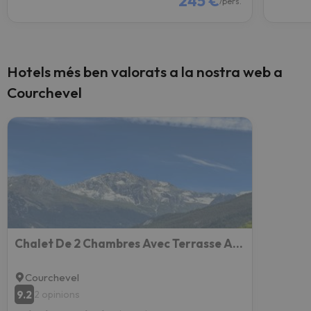
245 €
/pers.
Hotels més ben valorats a la nostra web a
Courchevel
Chalet De 2 Chambres Avec Terrasse Amenagee A Courchevel A 6 Km Des Pistes
Courchevel
9.2
2 opinions