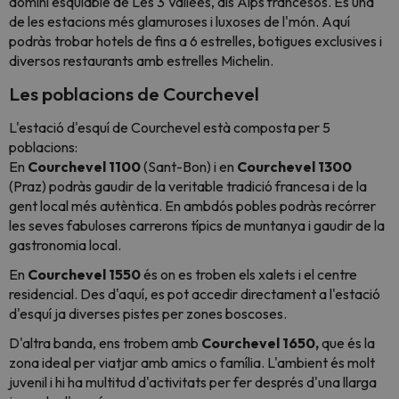
domini esquiable de Les 3 Vallées, als Alps francesos. És una
de les estacions més glamuroses i luxoses de l'món. Aquí
podràs trobar hotels de fins a 6 estrelles, botigues exclusives i
diversos restaurants amb estrelles Michelin.
Les poblacions de Courchevel
L'estació d'esquí de Courchevel està composta per 5
poblacions:
En
Courchevel 1100
(Sant-Bon) i en
Courchevel 1300
(Praz) podràs gaudir de la veritable tradició francesa i de la
gent local més autèntica. En ambdós pobles podràs recórrer
les seves fabuloses carrerons típics de muntanya i gaudir de la
gastronomia local.
En
Courchevel 1550
és on es troben els xalets i el centre
residencial. Des d'aquí, es pot accedir directament a l'estació
d'esquí ja diverses pistes per zones boscoses.
D'altra banda, ens trobem amb
Courchevel 1650,
que és la
zona ideal per viatjar amb amics o família. L'ambient és molt
juvenil i hi ha multitud d'activitats per fer després d'una llarga