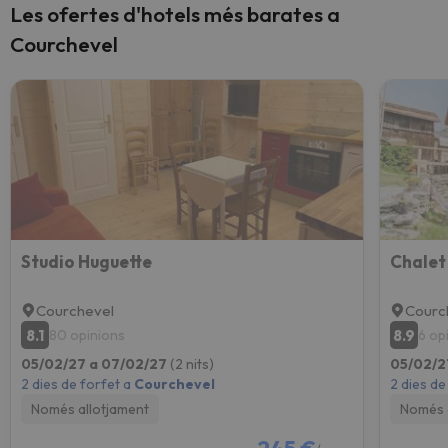
Les ofertes d'hotels més barates a
Courchevel
Studio Huguette
Chalet
Courchevel
Courc
8.1
8.9
80 opinions
6 op
05/02/27 a 07/02/27
(2 nits)
05/02/2
2 dies de forfet a
Courchevel
2 dies de
Només allotjament
Només 