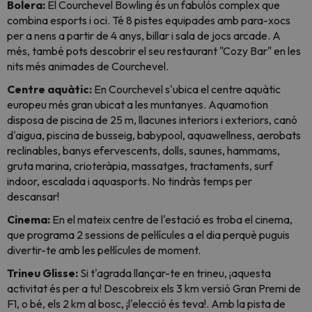
Bolera:
El Courchevel Bowling és un fabulós complex que
combina esports i oci. Té 8 pistes equipades amb para-xocs
per a nens a partir de 4 anys, billar i sala de jocs arcade. A
més, també pots descobrir el seu restaurant "Cozy Bar" en les
nits més animades de Courchevel.
Centre aquàtic:
En Courchevel s'ubica el centre aquàtic
europeu més gran ubicat a les muntanyes. Aquamotion
disposa de piscina de 25 m, llacunes interiors i exteriors, canó
d'aigua, piscina de busseig, babypool, aquawellness, aerobats
reclinables, banys efervescents, dolls, saunes, hammams,
gruta marina, crioteràpia, massatges, tractaments, surf
indoor, escalada i aquasports. No tindràs temps per
descansar!
Cinema:
En el mateix centre de l'estació es troba el cinema,
que programa 2 sessions de pel·lícules a el dia perquè puguis
divertir-te amb les pel·lícules de moment.
Trineu Glisse:
Si t'agrada llançar-te en trineu, ¡aquesta
activitat és per a tu! Descobreix els 3 km versió Gran Premi de
F1, o bé, els 2 km al bosc, ¡l'elecció és teva!. Amb la pista de