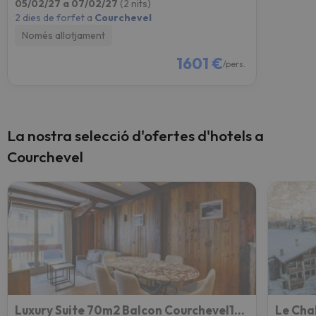
05/02/27 a 07/02/27
(2 nits)
2 dies de forfet a
Courchevel
Només allotjament
1601 €
/pers.
La nostra selecció d'ofertes d'hotels a
Courchevel
Luxury Suite 70m2 Balcon Courchevel1850 Parking
Le Cha