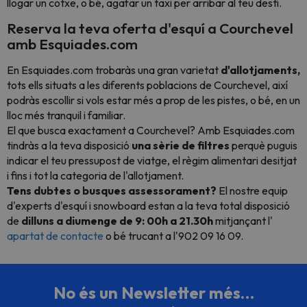
llogar un cotxe, o bé, agafar un taxi per arribar al teu destí.
Reserva la teva oferta d'esquí a Courchevel
amb Esquiades.com
En Esquiades.com trobaràs una gran varietat
d'allotjaments,
tots ells situats a les diferents poblacions de Courchevel, així
podràs escollir si vols estar més a prop de les pistes, o bé, en un
lloc més tranquil i familiar.
El que busca exactament a Courchevel? Amb Esquiades.com
tindràs a la teva disposició
una sèrie de filtres
perquè puguis
indicar el teu pressupost de viatge, el règim alimentari desitjat
i fins i tot la categoria de l'allotjament.
Tens dubtes o busques assessorament?
El nostre equip
d'experts d'esquí i snowboard estan a la teva total disposició
de
dilluns a diumenge de 9: 00h a 21.30h
mitjançant l'
apartat de contacte
o bé trucant a l'902 09 16 09.
No és un Newsletter més…