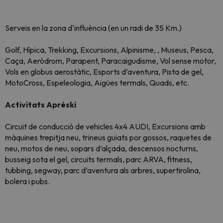
Serveis en la zona d'influència (en un radi de 35 Km.)
Golf, Hípica, Trekking, Excursions, Alpinisme, , Museus, Pesca,
Caça, Aeròdrom, Parapent, Paracaigudisme, Vol sense motor,
Vols en globus aerostàtic, Esports d’aventura, Pista de gel,
MotoCross, Espeleologia, Aigües termals, Quads, etc.
Activitats Aprèski
Circuit de conducció de vehicles 4x4 AUDI, Excursions amb
màquines trepitja neu, trineus guiats por gossos, raquetes de
neu, motos de neu, sopars d’alçada, descensos nocturns,
busseig sota el gel, circuits termals, parc ARVA, fitness,
tubbing, segway, parc d’aventura als arbres, supertirolina,
bolera i pubs.