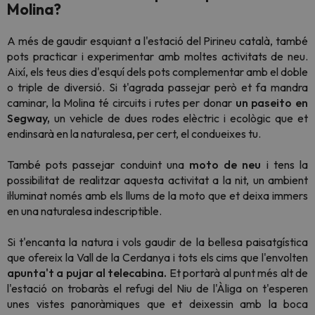
Molina?
A més de gaudir esquiant a l'estació del Pirineu català, també
pots practicar i experimentar amb moltes activitats de neu.
Així, els teus dies d'esquí dels pots complementar amb el doble
o triple de diversió. Si t'agrada passejar però et fa mandra
caminar, la Molina té circuits i rutes per donar
un
paseito en
Segway,
un vehicle de dues rodes elèctric i ecològic que et
endinsarà en la naturalesa, per cert, el condueixes tu.
També pots passejar conduint una
moto de neu
i tens la
possibilitat de realitzar aquesta activitat a la nit, un ambient
il·luminat només amb els llums de la moto que et deixa immers
en una naturalesa indescriptible.
Si t'encanta la natura i vols gaudir de la bellesa paisatgística
que ofereix la Vall de la Cerdanya i tots els cims que l'envolten
apunta't a pujar al telecabina.
Et portarà al punt més alt de
l'estació on trobaràs el refugi del Niu de l'Àliga on t'esperen
unes vistes panoràmiques que et deixessin amb la boca