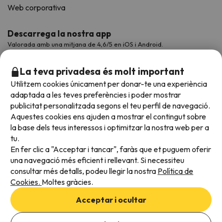
Web corporativa
Descarrega la nostra app
Valorada amb una mitjana de 4,6/5 en iOS i Android.
La teva privadesa és molt important
Utilitzem cookies únicament per donar-te una experiència
adaptada a les teves preferències i poder mostrar
publicitat personalitzada segons el teu perfil de navegació.
Aquestes cookies ens ajuden a mostrar el contingut sobre
la base dels teus interessos i optimitzar la nostra web per a
tu.
En fer clic a "Acceptar i tancar", faràs que et puguem oferir
Acceptem
una navegació més eficient i rellevant. Si necessiteu
consultar més detalls, podeu llegir la nostra
Política de
Cookies.
Moltes gràcies.
Condicions generals
Acceptar i ocultar
Privadesa de dades
Política de cookies