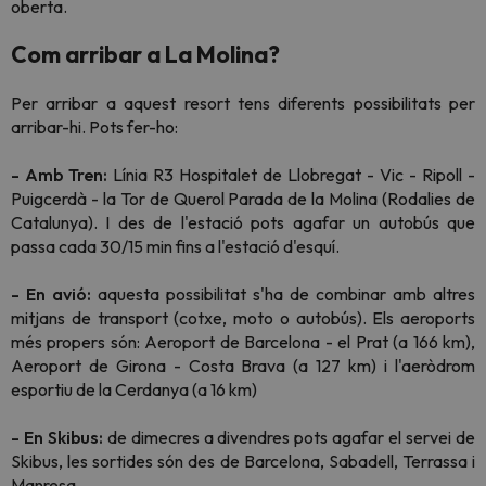
oberta.
Com arribar a La Molina?
Per arribar a aquest resort tens diferents possibilitats per
arribar-hi. Pots fer-ho:
- Amb Tren:
Línia R3 Hospitalet de Llobregat - Vic - Ripoll -
Puigcerdà - la Tor de Querol Parada de la Molina (Rodalies de
Catalunya). I des de l'estació pots agafar un autobús que
passa cada 30/15 min fins a l'estació d'esquí.
- En avió:
aquesta possibilitat s'ha de combinar amb altres
mitjans de transport (cotxe, moto o autobús). Els aeroports
més propers són: Aeroport de Barcelona - el Prat (a 166 km),
Aeroport de Girona - Costa Brava (a 127 km) i l'aeròdrom
esportiu de la Cerdanya (a 16 km)
- En Skibus:
de dimecres a divendres pots agafar el servei de
Skibus, les sortides són des de Barcelona, Sabadell, Terrassa i
Manresa.