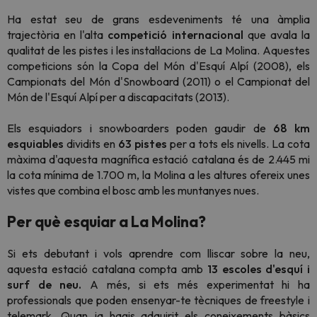
Ha estat seu de grans esdeveniments té una àmplia
trajectòria en l'alta
competició internacional
que avala la
qualitat de les pistes i les instal·lacions de La Molina. Aquestes
competicions són la Copa del Món d'Esquí Alpí (2008), els
Campionats del Món d'Snowboard (2011) o el Campionat del
Món de l'Esquí Alpí per a discapacitats (2013).
Els esquiadors i snowboarders poden gaudir de
68 km
esquiables
dividits en
63 pistes
per a tots els nivells. La cota
màxima d'aquesta magnífica estació catalana és de 2.445 mi
la cota mínima de 1.700 m, la Molina a les altures ofereix unes
vistes que combina el bosc amb les muntanyes nues.
Per què esquiar a La Molina?
Si ets debutant i vols aprendre com lliscar sobre la neu,
aquesta estació catalana compta amb
13 escoles d'esquí i
surf de neu.
A més, si ets més experimentat hi ha
professionals que poden ensenyar-te tècniques de freestyle i
telemark. Quan ja hagis adquirit els coneixements bàsics