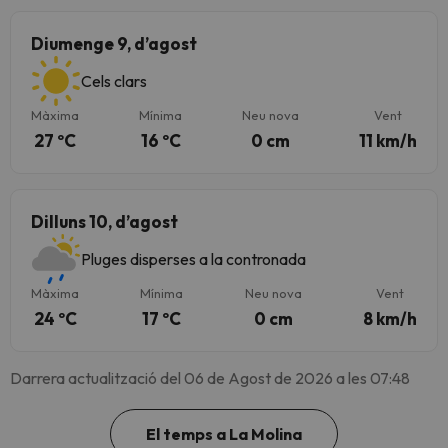
Diumenge 9, d’agost
Cels clars
Màxima
Mínima
Neu nova
Vent
27 ºC
16 ºC
0 cm
11 km/h
Dilluns 10, d’agost
Pluges disperses a la contronada
Màxima
Mínima
Neu nova
Vent
24 ºC
17 ºC
0 cm
8 km/h
Darrera actualització del 06 de Agost de 2026 a les 07:48
El temps a La Molina