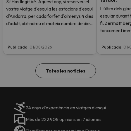
Sí! Has llegit bé. Aquest any, si reserveu el
L'últim dels gla
vostre viatge d'esquí a les estacions d'esquí
esquiar durant t
d'Andorra, per cada forfet d'almenys 4 dies
fi. Zermatt Be
d'adult, obtindreu el mateix nombre de dies
tancament imme
de forfet per a 1 nen totalment GRATIS.
instal·lacions a
Entra i informa't aquí.
altes temperatu
Publicada:
01/08/2026
Publicada:
01/
obert aquest c
Totes les notícies
24 anys d'experiència en viatges d'esquí
Més de 222.905 opinions en 7 idiomes