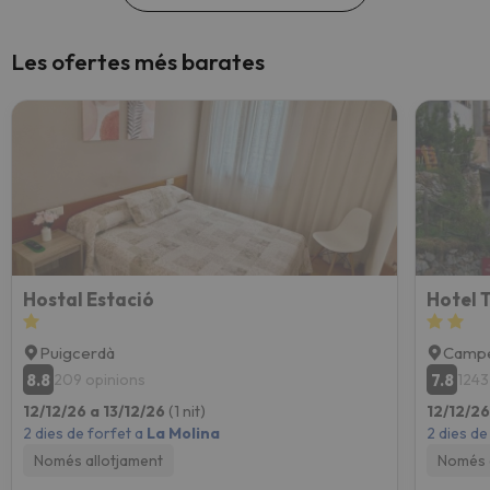
Les ofertes més barates
Hostal Estació
Hotel 
Puigcerdà
Campe
8.8
7.8
209 opinions
1243
12/12/26 a 13/12/26
(1 nit)
12/12/26
2 dies de forfet a
La Molina
2 dies de
Només allotjament
Només 