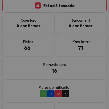
Estació tancada
Obertura
Tancament
A confirmar
A confirmar
Pistes
Kms totals
66
71
Remuntadors
16
Pistes per dificultat
20
18
22
6