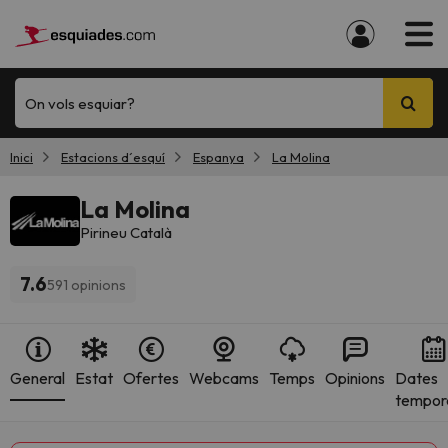
On vols esquiar?
Inici
Estacions d´esquí
Espanya
La Molina
La Molina
Pirineu Català
7.6
591 opinions
General
Estat
Ofertes
Webcams
Temps
Opinions
Dates
tempor