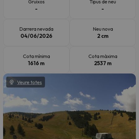
Gruixos
Tipus de neu
-
-
Darrera nevada
Neu nova
04/06/2026
2 cm
Cota mínima
Cota màxima
1616 m
2537 m
Veure totes