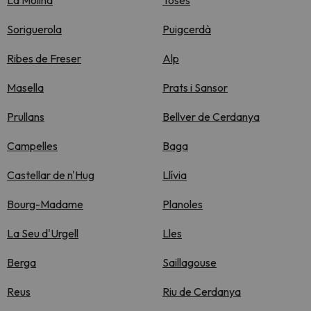
La Molina
Toses
Soriguerola
Puigcerdà
Ribes de Freser
Alp
Masella
Prats i Sansor
Prullans
Bellver de Cerdanya
Campelles
Baga
Castellar de n'Hug
Llívia
Bourg-Madame
Planoles
La Seu d'Urgell
Lles
Berga
Saillagouse
Reus
Riu de Cerdanya