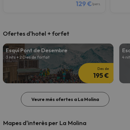
129 €
/pers.
Ofertes d'hotel + forfet
Esquí Pont de Desembre
Es
3 nits + 2 Dies de forfait
4 ni
Des de
195 €
Veure més ofertes a La Molina
Mapes d'interès per La Molina