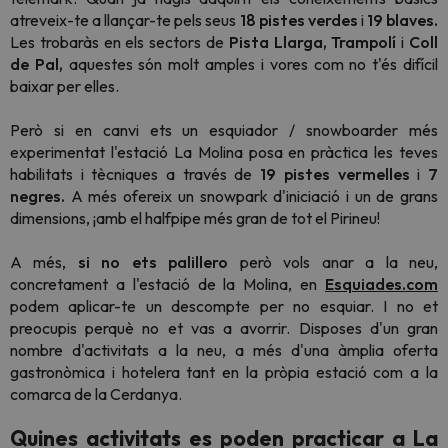
atreveix-te a llançar-te pels seus
18 pistes verdes
i
19 blaves.
Les trobaràs en els sectors de
Pista Llarga,
Trampolí
i
Coll
de Pal,
aquestes són molt amples i vores com no t'és difícil
baixar per elles.
Però si en canvi ets un esquiador / snowboarder més
experimentat l'estació La Molina posa en pràctica les teves
habilitats i tècniques a través de
19 pistes vermelles
i
7
negres.
A més ofereix un snowpark d'iniciació i un de grans
dimensions, ¡amb el halfpipe més gran de tot el Pirineu!
A més,
si no ets palillero
però vols anar a la neu,
concretament a l'estació de la Molina, en
Esquiades.com
podem aplicar-te un descompte per no esquiar. I no et
preocupis perquè no et vas a avorrir. Disposes d'un gran
nombre d'activitats a la neu, a més d'una àmplia oferta
gastronòmica i hotelera tant en la pròpia estació com a la
comarca de la Cerdanya.
Quines activitats es poden practicar a La