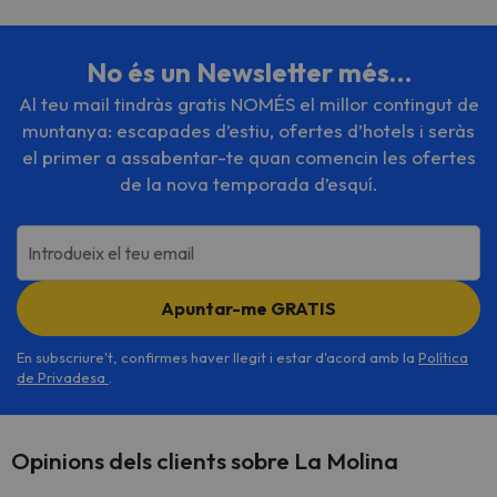
No és un Newsletter més…
Al teu mail tindràs gratis NOMÉS el millor contingut de
muntanya: escapades d’estiu, ofertes d’hotels i seràs
el primer a assabentar-te quan comencin les ofertes
de la nova temporada d’esquí.
Introdueix el teu email
Apuntar-me GRATIS
En subscriure't, confirmes haver llegit i estar d'acord amb la
Política
de Privadesa
.
Opinions dels clients sobre La Molina