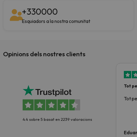
+
330000
Esquiadors a la nostra comunitat
Opinions dels nostres clients
Tot p
Tot p
4.4 sobre 5 basat en 2239 valoracions
Edua