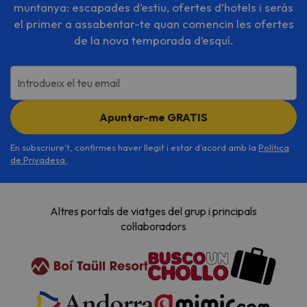
muntanya: escapades d’estiu, ofertes d’hotels i seràs
el primer a assabentar-te quan comencin les ofertes
de la nova temporada d’esquí.
Introdueix el teu email
Apuntar-me GRATIS
En subscriure't, confirmes haver llegit i estar d'acord amb la
Política
de Privadesa
.
Altres portals de viatges del grup i principals
col·laboradors