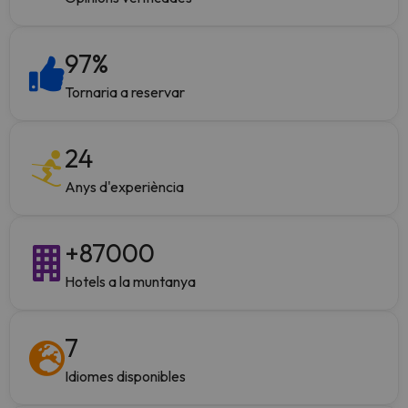
97
%
Tornaria a reservar
24
Anys d'experiència
+
87000
Hotels a la muntanya
7
Idiomes disponibles