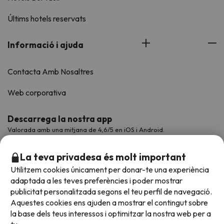
Últims hotels reservats
Informació i ajuda
Contacta Amb Nosaltres
Web corporativa
Descarrega la nostra app
Valorada amb una mitjana de 4,6/5 en iOS i Android.
La teva privadesa és molt important
Utilitzem cookies únicament per donar-te una experiència
adaptada a les teves preferències i poder mostrar
publicitat personalitzada segons el teu perfil de navegació.
Aquestes cookies ens ajuden a mostrar el contingut sobre
la base dels teus interessos i optimitzar la nostra web per a