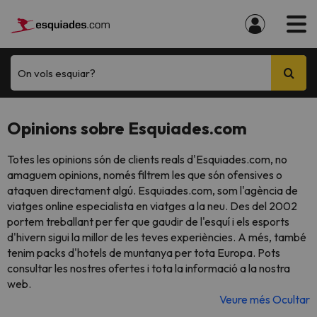
On vols esquiar?
Opinions sobre Esquiades.com
Totes les opinions són de clients reals d'Esquiades.com, no
amaguem opinions, només filtrem les que són ofensives o
ataquen directament algú. Esquiades.com, som l'agència de
viatges online especialista en viatges a la neu. Des del 2002
portem treballant per fer que gaudir de l'esquí i els esports
d'hivern sigui la millor de les teves experiències. A més, també
tenim packs d'hotels de muntanya per tota Europa. Pots
consultar les nostres ofertes i tota la informació a la nostra
web.
Veure més
Ocultar