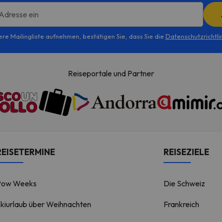
España como si lo es en el
extranjero, algo que he pod
 Adresse ein
comprobar yo.
ere Mailingliste aufnehmen, bestätigen Sie, dass Sie die
Datenschutzrichtli
Reiseportale und Partner
REISETERMINE
REISEZIELE
Pow Weeks
Die Schweiz
kiurlaub über Weihnachten
Frankreich