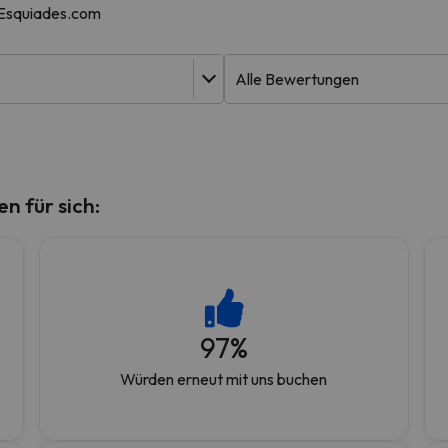
 Esquiades.com
erirrt. Sobald er seinen Kompass gefunden hat, wird er zurück sein.
 für sich:
97
%
Würden erneut mit uns buchen