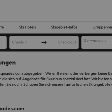
te
Ski Hotels
Skigebiet-Infos
Gruppenre
2 erwachsene
Check-In
Check-out
ungen
uiades.com abgegeben. Wir entfernen oder verbergen keine Beitr
 die sich auf Angebote für Skiurlaub spezialisiert hat. Wir biete
en Sie noch? Schauen Sie sich unsere fantastischen Skiangebote a
ie Ihrer Suche entsprechen. Versuchen Sie, das Ziel zu ändern.
uiades.com