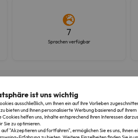
7
Sprachen verfügbar
atsphäre ist uns wichtig
kies ausschließlich, um Ihnen ein auf Ihre Vorlieben zugeschnitte
14/01/2024
18/04/2
zu bieten und Ihnen personalisierte Werbung basierend auf Ihrem P
s top!
Empresa con precios muy
 Cookies helfen uns, Inhalte entsprechend Ihren Interessen darzus
buenos por no…
r Sie zu optimieren.
tige Angebote,
Empresa con precios muy
 auf "Akzeptieren und fortfahren", ermöglichen Sie es uns, Ihnen ei
lemlose Buchungen, sehr
buenos por no decir que aú
rowsing-Erfahrung zu bieten. Weitere Einzelheiten finden Sie in u