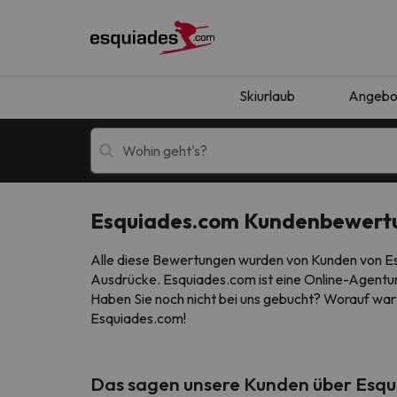
Skiurlaub
Angebo
Esquiades.com Kundenbewert
Skiurlaub
Berghotels
Alle diese Bewertungen wurden von Kunden von Esq
Ausdrücke. Esquiades.com ist eine Online-Agentur,
Haben Sie noch nicht bei uns gebucht? Worauf wart
Esquiades.com!
Oops, wir haben keine Ergebnisse gefunden, d
Das sagen unsere Kunden über Esq